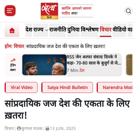
देश
राज्य
राजनीति
दुनिया
विश्लेषण
विचार
वीडियो
वक़्त
होम
/
विचार
/
सांप्रदायिक जज देश की एकता के लिए ख़तरा!
ीएम आवास
RSS जेन अल्फा संवादः दिपके ने
बैठे
कहा- 70-80 साल के बुजुर्ग से जेन
ट्रेंडिंग
जी को क्या मिलेगा
7 Min
.
देश
ख़बर
Viral Video
Satya Hindi Bulletin
Narendra Modi
सांप्रदायिक जज देश की एकता के लिए
ख़तरा!
विचार
|
कुणाल पाठक
|
13 JUN, 2025