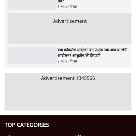
वीडियो कैसे हमारी सोच को बंधक बना रहे हैं
11 Min
•
विचार
यूरोप में खाद्य संकट की आहट, यूके में पड़ेंगे निवाले
के लाले?
4 Min
•
विचार
Advertisement
जंतर-मंतर प्रोटेस्ट: केवल इस्तीफा काफी नहीं, क्या
शिक्षा 'तंत्र' खुद एक बीमारी है?
9 Min
•
विचार
जंतर-मंतर आंदोलन: आक्रोश का प्रदर्शन या प्रतिरोध
का कार्निवाल?
7 Min
•
विचार
क्या युवाओं के आंदोलन से रुक जाएगा हिंदू राष्ट्र का
राग?
8 Min
•
विचार