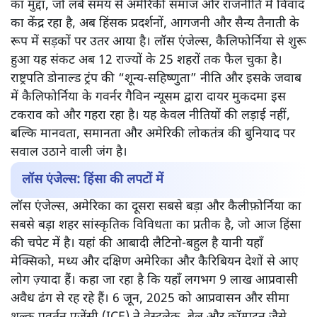
अमेरिका में हालिया हिंसा की घटनाएँ और आप्रवासी समुदाय पर
बढ़ता दबाव कई सवाल खड़े कर रहा है। क्या यह आंतरिक सुरक्षा का
संकट है या आप्रवासन नीति में बदलाव की ज़रूरत? जानिए इस
ज्वलंत मुद्दे की पूरी पड़ताल।
दुनिया के सबसे ताकतवर और सबसे पुराने लोकतंत्र, संयुक्त राज्य
अमेरिका, आज एक गहरे संकट के दौर से गुजर रहा है। आप्रवासन
का मुद्दा, जो लंबे समय से अमेरिकी समाज और राजनीति में विवाद
का केंद्र रहा है, अब हिंसक प्रदर्शनों, आगजनी और सैन्य तैनाती के
रूप में सड़कों पर उतर आया है। लॉस एंजेल्स, कैलिफोर्निया से शुरू
हुआ यह संकट अब 12 राज्यों के 25 शहरों तक फैल चुका है।
राष्ट्रपति डोनाल्ड ट्रंप की “शून्य-सहिष्णुता” नीति और इसके जवाब
में कैलिफोर्निया के गवर्नर गैविन न्यूसम द्वारा दायर मुकदमा इस
टकराव को और गहरा रहा है। यह केवल नीतियों की लड़ाई नहीं,
बल्कि मानवता, समानता और अमेरिकी लोकतंत्र की बुनियाद पर