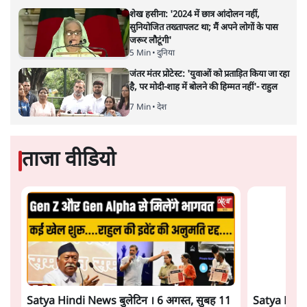
शेख हसीना की प्रेस कॉन्फ्रेंस में शामिल हुए क्रिकेटर
शाकिब अल हसन के घर पर पेट्रोल बम से हमला
5 Min
•
दुनिया
गैस भंडार बढ़ाने के लिए क्या उपभोक्ताओं पर सरकार
लगाएगी नई लेवी, रायटर्स की रिपोर्ट
5 Min
•
देश
PM Modi & Amit Shah Missing from
Parliament: क्या विपक्ष से डरी सरकार?
दिल्ली
Advertisement
शेख हसीना: '2024 में छात्र आंदोलन नहीं,
सुनियोजित तख्तापलट था; मैं अपने लोगों के पास