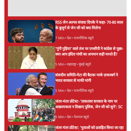
सर्वाधिक पढ़ी गयी खबरें
'महाराष्ट्र में गैर बीजेपी वोटरों के नामों को काटने की
बड़ी साज़िश'- रोहित पवार का आरोप
4 Min
•
महाराष्ट्र
•
मुंबई ब्यूरो
E20 विवादः आप के पीएम आवास मार्च को रोका,
धरने पर बैठे केजरीवाल-सिसोदिया
5 Min
•
देश
•
नेशनल ब्यूरो
Advertisement