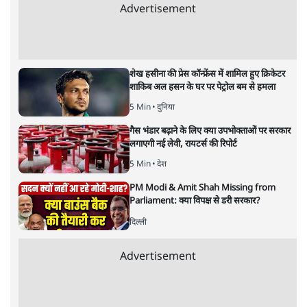
ताजा खबरें
मेटा के सरेंडर के बाद भारत में केजरीवाल का इंस्टा
हैंडल बैनः AAP का आरोप
3 Min
•
देश
राम मंदिर में चढ़ावे को लेकर विवाद: SP के मनोज
यादव ने BJP और RSS पर निशाना साधा | CM
योगी को क्लीन चिट मिली
विश्लेषण
जनता का 2.32 करोड़ रोज़ाना खर्चः योगी सरकार ने
विज्ञापनों पर उड़ाने में मोदी 3.0 को भी पीछे छोड़ा
7 Min
•
उत्तर प्रदेश
Advertisement