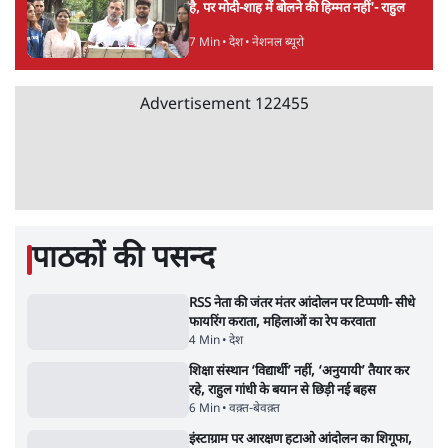
RSS जेन अल्फा संवादः दिपके ने कहा- 70-80 साल
के बुजुर्ग से जेन जी को क्या मिलेगा
7 Min
•
देश
•
राजनीतिक ब्यूरो
'गूंगी गुड़िया' वाले तंज पर एनसीपी ने कांग्रेस से पूछा-
क्या आप इंदिरा गांधी का अपमान सही मानते हैं?
5 Min
•
महाराष्ट्र
•
मुंबई ब्यूरो
संसदीय समिति-मेटा की बैठकः मार्क ज़करबर्ग ने
भारत सरकार से माफी मांगी
5 Min
•
देश
•
राजनीतिक ब्यूरो
जंतर-मंतर प्रोटेस्ट- 'ताकतवर सरकार के नाम पर
आक्रामकता न दिखाए पुलिस, जेन जी को सुने': SC
5 Min
•
देश
•
नेशनल ब्यूरो
जंतर मंतर प्रोटेस्ट: 'युवाओं को प्रताड़ित किया जा रहा
है, पर मोदी-शाह में बोलने की हिम्मत नहीं'- राहुल
7 Min
•
देश
•
नेशनल ब्यूरो