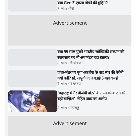
Advertisement
122455
पाठकों की पसन्द
RSS नेता की जंतर मंतर आंदोलन पर टिप्पणी- सीधे
फायरिंग कराता, महिलाओं का रेप करवाता
4 Min
•
देश
शिक्षा संस्थान ‘विद्यार्थी’ नहीं, ‘अनुयायी’ तैयार कर
रहे, राहुल गांधी के बयान से छिड़ी नई बहस
6 Min
•
वक़्त-बेवक़्त
इंस्टाग्राम पर आरक्षण हटाओ आंदोलन का शिगूफा,
क्या Gen Z एकता तोड़ने की मुहिम?
7 Min
•
देश