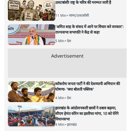
ज़रूरत हर साल जितनी गैसें हम वायुमंडल में छोड़ते हैं उनसे ज़्यादा
को वायुमंडल से सोखने की है। लेकिन अभी तक बड़े-बड़े देश अगले
20 से 40 बरसों के भीतर जितनी गैसें छोड़ते हैं उतनी ही सोखने की
स्थित में पहुँचने के वादे कर रहे हैं और ये वादे भी बहुत विश्वसनीय नहीं
जान पड़ते।
पिछले सप्ताह जर्मनी के पश्चिमी ज़िलों, बेल्जियम और नेदरलैन्ड्स
में हुई घनघोर बारिश में 150 से अधिक लोग मारे गए हैं और हज़ारों
लापता हैं।
जर्मनी के पश्चिमी राज्य उत्तरी राइन-वेस्टफ़ालिया में पुरानी
राजधानी बॉन के समीपवर्ती ज़िलों और उनसे लगते बेल्जियम के
लिएज़ और वरवियर्स शहरों पर बादल फटने से जर्मन आर, मूज़ और
वेस्द्र नदियों में सूनामी जैसी बाढ़ आई जो कई गाँवों और शहरों के
घरों और वाहनों को बहा ले गई।
बाढ़ के कारण इसी इलाक़े में पड़ने वाले श्टाइनबाख़ बाँध के टूटने