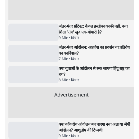
6 Min
•
देश
•
नेशनल ब्यूरो
क्या 95 साल पुराने भारतीय सांख्यिकी संस्थान की
स्वायत्तता पर भी अब मंडरा रहा ख़तरा?
8 Min
•
विश्लेषण
•
सत्य ब्यूरो
शाह के ख़िलाफ़ संसद में विपक्ष का मार्च, 'गृह मंत्री
मुंह छुपा रहे हैं क्योंकि वो छात्रों के गुनहगार हैं'
5 Min
•
देश
•
नेशनल ब्यूरो
Advertisement
122455
पाठकों की पसन्द