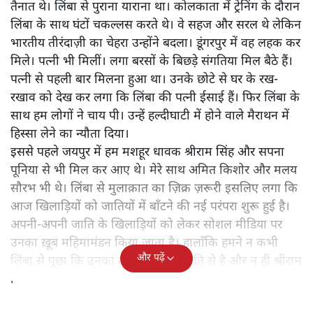
तैनात थे। लिंबा से पुराना याराना था। कोलकाता में ट्रेनिंग के दौरान
लिंबा के साथ घंटों चकल्लस करते थे। वे सहज और सरल थे लेकिन
भारतीय तीरंदाज़ी का चेहरा उन्होंने बदला। डूंगरपुर में वह लहक कर
मिले। पत्नी भी मिलीं। लगा बरसों के बिछड़े संगतिया मिल बैठे हैं।
पत्नी से पहली बार मिलना हुआ था। उनके छोटे से घर के रख-
रखाव को देख कर लगा कि लिंबा की पत्नी ईसाई हैं। फिर लिंबा के
साथ हम लोगों ने चाय पी। उन्हें हल्दीघाटी में होने वाले मैराथन में
हिस्सा लेने का न्यौता दिया।
इससे पहले जयपुर में हम मशहूर धावक श्रीराम सिंह और सपना
पूनिया से भी मिल कर आए थे। मेरे साथ अमित किशोर और मलय
सौरभ भी थे। लिंबा से मुलाक़ात का ज़िक्र ज़रूरी इसलिए लगा कि
आज खिलाड़ियों को जातियों में बाँटने की नई परंपरा शुरू हुई है।
अपनी-अपनी जाति के खिलाड़ियों को लेकर सोशल मीडिया पर
उनका ख़ूब महिमामंडन किया जाता है। हालाँकि हमने न कभी
और पढ़ें
लिंबा से पूछा कि उनका ताल्लुक किस जाति से है और न ही श्रीराम
सिंह और सपना से, न ही दूसरे खिलाड़ियों से।