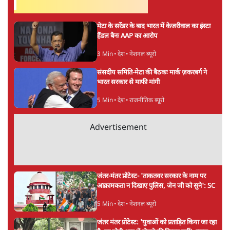
लेखक ब्रिटेन में बसे हुए वरिष्ठ पत्रकार हैं, अंतरराष्ट्रीय विषयों के
जानकार हैं।
शिवकांत | लंदन से
की और स्टोरी पढ़ें
अगली खबर लोड हो रही है...
ताजा खबरें
Abhijeet Dipke Press Conference: CJP
का 'Kya Bolti Public' अभियान, चुनाव नहीं
लड़ेगी CJP!
दिल्ली
Urmilesh Exposes Voter List Plan: क्या