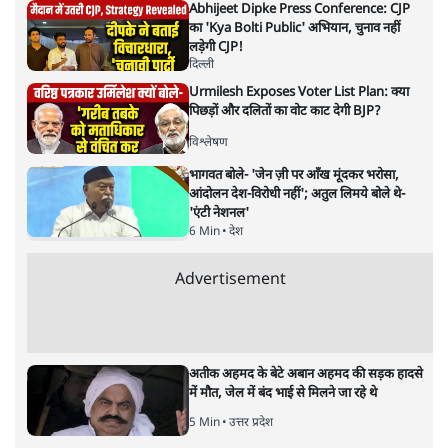
सोमदत्त शर्मा
की और स्टोरी पढ़ें
क्या हम प्रकृति के ख़िलाफ़ जंग छेड़ कर
ख़ुदकुशी कर रहे हैं?
दुनिया
|
शिवकांत | लंदन से
|
19 JUL, 2021
शिवकांत | लंदन से