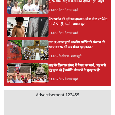
पिछड़ों और दलितों का वोट काट देगी BJP?
विश्लेषण
भागवत बोले- 'जेन ज़ी पर आँख मूंदकर भरोसा,
आंदोलन देश-विरोधी नहीं'; अतुल लिमये बोले थे-
'एंटी नेशनल'
6 Min
•
देश
Advertisement
अतीक अहमद के बेटे अबान अहमद की सड़क हादसे
में मौत, जेल में बंद भाई से मिलने जा रहे थे
5 Min
•
उत्तर प्रदेश
उलटबांसीः राष्ट्र के चरित्र की मरम्मत जारी है
11 Min
•
व्यंग्य/उलटबाँसी
'अमित शाह के संसद में आने पर विचार करे सरकार':