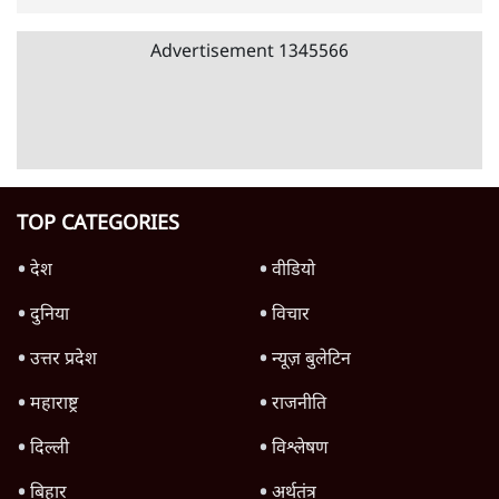
RSS नेता की जंतर मंतर आंदोलन पर टिप्पणी- सीधे
फायरिंग कराता, महिलाओं का रेप करवाता
4 Min
•
देश
शिक्षा संस्थान ‘विद्यार्थी’ नहीं, ‘अनुयायी’ तैयार कर
रहे, राहुल गांधी के बयान से छिड़ी नई बहस
6 Min
•
वक़्त-बेवक़्त
इंस्टाग्राम पर आरक्षण हटाओ आंदोलन का शिगूफा,
क्या Gen Z एकता तोड़ने की मुहिम?
7 Min
•
देश
Advertisement
जनता का 2.32 करोड़ रोज़ाना खर्चः योगी सरकार ने
विज्ञापनों पर उड़ाने में मोदी 3.0 को भी पीछे छोड़ा
7 Min
•
उत्तर प्रदेश
क्या 95 साल पुराने भारतीय सांख्यिकी संस्थान की
स्वायत्तता पर भी अब मंडरा रहा ख़तरा?
8 Min
•
विश्लेषण