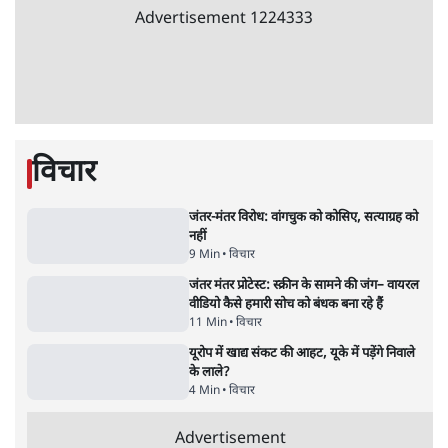
3 Min
•
देश
•
नेशनल ब्यूरो
संसदीय समिति-मेटा की बैठकः मार्क ज़करबर्ग ने
भारत सरकार से माफी मांगी
5 Min
•
देश
•
राजनीतिक ब्यूरो
Advertisement
जंतर-मंतर प्रोटेस्ट- 'ताकतवर सरकार के नाम पर
आक्रामकता न दिखाए पुलिस, जेन जी को सुने': SC
5 Min
•
देश
•
नेशनल ब्यूरो
जंतर मंतर प्रोटेस्ट: 'युवाओं को प्रताड़ित किया जा रहा
है, पर मोदी-शाह में बोलने की हिम्मत नहीं'- राहुल
7 Min
•
देश
•
नेशनल ब्यूरो
पेंटर प्रशांत की दर्दनाक दास्तान- जंतर मंतर पर पैलेट
गन से 5 नहीं, 6 लोग घायल हुए