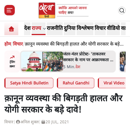
देश
राज्य
राजनीति
दुनिया
विश्लेषण
विचार
वीडियो
वक़्त
होम
/
विचार
/
क़ानून व्यवस्था की बिगड़ती हालत और योगी सरकार के बड़े
दावे!
ाकतवर
जंतर मंतर प्रोटेस्ट: 'युवाओं को
रामकता न
प्रताड़ित किया जा रहा है, पर मोदी-
ट्रेंडिंग
ो सुने':
शाह में बोलने की हिम्मत नहीं'-
7 Min
.
देश
ख़बर
राहुल
Satya Hindi Bulletin
Rahul Gandhi
Viral Video
क़ानून व्यवस्था की बिगड़ती हालत और
योगी सरकार के बड़े दावे!
विचार
|
अनिल शुक्ल
|
20 JUL, 2021