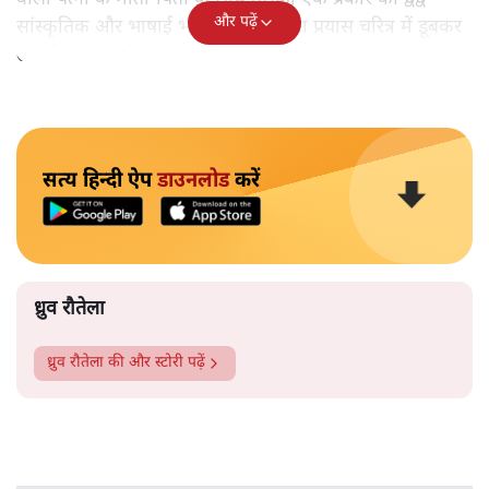
और पढ़ें
सांस्कृतिक और भाषाई भी है। इसलिए मेरा प्रयास चरित्र में डूबकर
उसको बाहर लाने का रहता है।
सत्य हिन्दी ऐप
डाउनलोड
करें
ध्रुव रौतेला
ध्रुव रौतेला
की और स्टोरी पढ़ें