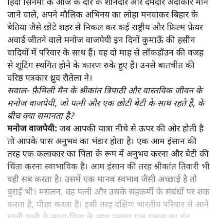
हिंदी सिनेमा के आज के दौर के शानदार और दमदार अदाकार माने
जाने वाले, अपने मौलिक अभिनय का लोहा मनवाकर बिहार के
बेतिया जैसे छोटे शहर से निकल कर कई राष्ट्रीय और फ़िल्म फ़ेयर
अवार्ड जीतने वाले मनोज वाजपेयी इन दिनों कुमाऊँ की हसीन
वादियों में परिवार के साथ हैं। वह दो माह से लॉकडॉउन की वजह
से शूटिंग स्थगित होने के कारण रुके हुए हैं। उनसे बातचीत की
वरिष्ठ पत्रकार ध्रुव रौतेला ने।
सवाल- फ़ैमिली मैन के श्रीकांत त्रिपाठी और वास्तविक जीवन के
मनोज वाजपेयी, जो पत्नी और एक छोटी बेटी के साथ रहते हैं, के
बीच क्या समानता है?
मनोज वाजपेयी:
जब आपकी यात्रा नीचे से ऊपर की ओर होती है
तो आपके पास अनुभव का भंडार होता है। एक आम इंसान की
तरह एक कलाकार का पिता के रूप में अनुभव करना और बेटी की
चिंता करना स्वाभाविक है। आम इंसान की तरह श्रीकांत तिवारी भी
वही सब करता है। उसमें एक मानव स्वभाव जैसी अच्छाई है तो
बुराई भी। मसलन, वह पत्नी और उसके सहकर्मी के संबंधों पर शक
करता है, पीछा करता है। इसी तरह दक्षिण भारतीय परिवार से आने
वाली पत्नी के माता-पिता के साथ उसका एक प्रकार का द्वंद्व