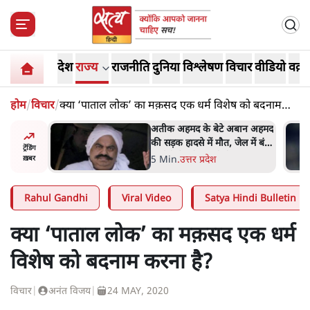
देश
राज्य
राजनीति
दुनिया
विश्लेषण
विचार
वीडियो
वक़्त
होम
/
विचार
/
क्या ‘पाताल लोक’ का मक़सद एक धर्म विशेष को बदनाम
करना है?
अबान अहमद
शेख हसीना की प्रेस कॉन्फ्रेंस में
ेल में बंद
शामिल हुए क्रिकेटर शाकिब अल
ट्रेंडिंग
हसन के घर पर पेट्रोल बम से हमला
5 Min
.
दुनिया
ख़बर
Rahul Gandhi
Viral Video
Satya Hindi Bulletin
क्या ‘पाताल लोक’ का मक़सद एक धर्म
विशेष को बदनाम करना है?
विचार
|
अनंत विजय
|
24 MAY, 2020