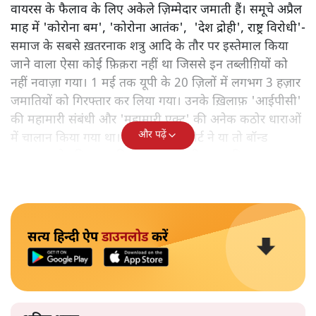
वायरस के फैलाव के लिए अकेले ज़िम्मेदार जमाती हैं। समूचे अप्रैल
माह में 'कोरोना बम', 'कोरोना आतंक', 'देश द्रोही', राष्ट्र विरोधी'-
समाज के सबसे ख़तरनाक शत्रु आदि के तौर पर इस्तेमाल किया
जाने वाला ऐसा कोई फ़िक़रा नहीं था जिससे इन तब्लीग़ियों को
नहीं नवाज़ा गया। 1 मई तक यूपी के 20 ज़िलों में लगभग 3 हज़ार
जमातियों को गिरफ्तार कर लिया गया। उनके ख़िलाफ़ 'आईपीसी'
की महामारी संबंधी और 'महामारी एक्ट' की अनेक कठोर धाराओं
और पढ़ें
में चालान किया गया था। ज़्यादातर को कोर्ट ने या तो बॉन्ड
भरवाकर छोड़ दिया, या फिर ज़मानत पर रिहा कर दिया।
सत्य हिन्दी ऐप
डाउनलोड
करें