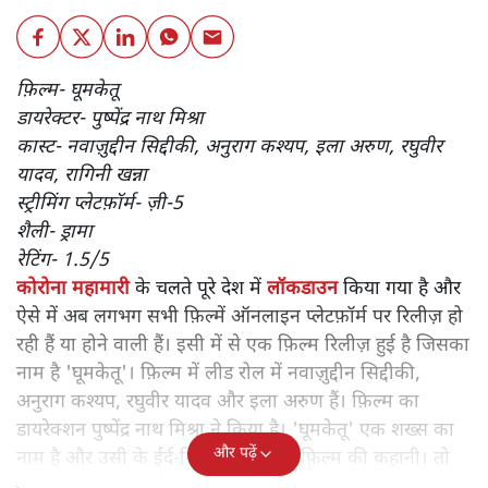
फ़िल्म- घूमकेतू
डायरेक्टर- पुष्पेंद्र नाथ मिश्रा
कास्ट- नवाज़ुद्दीन सिद्दीकी, अनुराग कश्यप, इला अरुण, रघुवीर
यादव, रागिनी खन्ना
स्ट्रीमिंग प्लेटफ़ॉर्म- ज़ी-5
शैली- ड्रामा
रेटिंग- 1.5/5
कोरोना महामारी
के चलते पूरे देश में
लॉकडाउन
किया गया है और
ऐसे में अब लगभग सभी फ़िल्में ऑनलाइन प्लेटफ़ॉर्म पर रिलीज़ हो
रही हैं या होने वाली हैं। इसी में से एक फ़िल्म रिलीज़ हुई है जिसका
नाम है 'घूमकेतू'। फ़िल्म में लीड रोल में नवाज़ुद्दीन सिद्दीकी,
अनुराग कश्यप, रघुवीर यादव और इला अरुण हैं। फ़िल्म का
डायरेक्शन पुष्पेंद्र नाथ मिश्रा ने किया है। 'घूमकेतू' एक शख्स का
और पढ़ें
नाम है और उसी के ईर्द-गिर्द घूमती है पूरी फ़िल्म की कहानी। तो
आइए जानते हैं क्या है इस फ़िल्म की कहानी-