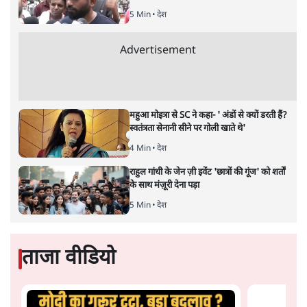
जनादेश हमेशा जनता की आवाज़
नहीं होता। कभी-कभी वह सत्ता
की मशीन की आवाज़ होता है। 2026 का पश्चिम बंगाल चुनाव
ऐसा ही था। यह न विचारों की लड़ाई थी, न नीतियों की टक्कर। यह
था मुद्रा, मीडिया, माफ़िया और मतिभ्रम — इन चार ताकतों का
मिला-जुला खेल, जिसने एक जनादेश गढ़ा। और इस खेल में ममता
बनर्जी सिर्फ एक नेता नहीं, एक प्रतिरोध बनकर खड़ी थीं।
पहले बात करते हैं मुद्रा की। लोग कहते हैं कि लोकतंत्र में हर वोट
बराबर होता है। 2026 ने बताया कि वोट बराबर हो सकता है, वोटर
नहीं। भाजपा की चुनावी मशीनरी पैसे के पहियों पर दौड़ रही थी —
एल ई डी वैन, डिजिटल प्रचार, हज़ारों व्हाट्सऐप समूह, हवाई
रैलियाँ, हर चौराहे पर होर्डिंग। यह प्रचार नहीं था, यह एक किस्म का
कब्ज़ा था। पैसे ने सिर्फ आवाज़ नहीं खरीदी — उसने चुप्पी भी
खरीदी। स्थानीय अखबार और चैनल, जो विज्ञापन पर निर्भर थे,
आलोचना से बचते रहे। ठेकेदार, व्यापारी, स्थानीय रसूखदार — सब
और पढ़ें