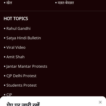
'महाराष्ट्र में गैर बीजेपी वोटरों के नामों को काटने की
बड़ी साज़िश'- रोहित पवार का आरोप
4 Min
•
महाराष्ट्र
राहुल गांधी ने कहा- अमित शाह ने ही छात्रों पर पैलेट
गन चलवाई, सरकार का आरोपों से इंकार
11 Min
•
देश
Advertisement
1224333
विचार
जंतर-मंतर विरोध: वांगचुक को कोसिए, सत्याग्रह को
नहीं
9 Min
•
विचार
जंतर मंतर प्रोटेस्ट: स्क्रीन के सामने की जंग– वायरल