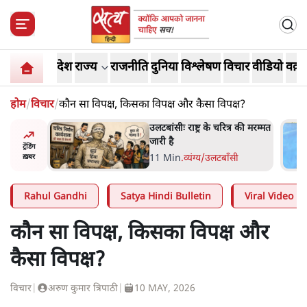
देश
राज्य
राजनीति
दुनिया
विश्लेषण
विचार
वीडियो
वक़्त
होम
/
विचार
/
कौन सा विपक्ष, किसका विपक्ष और कैसा विपक्ष?
ोज़ाना
उलटबांसीः राष्ट्र के चरित्र की मरम्मत
्ञापनों पर
जारी है
ट्रेंडिंग
भी पीछे
11 Min
.
व्यंग्य/उलटबाँसी
ख़बर
Rahul Gandhi
Satya Hindi Bulletin
Viral Video
कौन सा विपक्ष, किसका विपक्ष और
कैसा विपक्ष?
विचार
|
अरुण कुमार त्रिपाठी
|
10 MAY, 2026