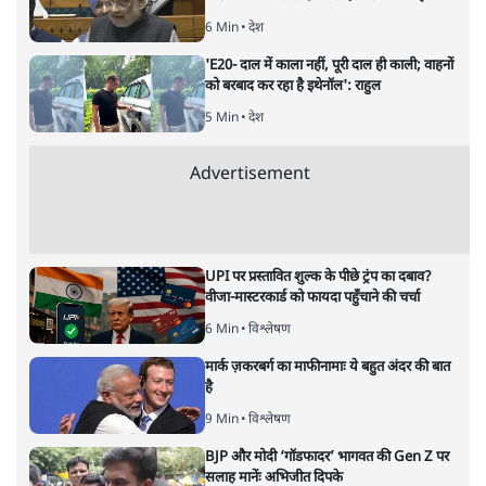
बंगाल चुनाव नतीजा 2026 ‘गढ़ा हुआ
जनादेश’ या असली जीत?
विचार
|
सतीश झा
|
6 MAY, 2026
नरेंद्र मोदी और ममता बनर्जी
सतीश झा
पश्चिम बंगाल में बीजेपी को जनादेश मिल गया। टीएमसी और बीजेपी
के बीच टक्कर थी। पर किस मामले में? मुद्रा, मीडिया, माफ़िया और
मतिभ्रम के चार ताकतों के मिले-जुले खेल ने जनादेश गढ़ा। पढ़िए,
सतीश झा क्या लिखते हैं।