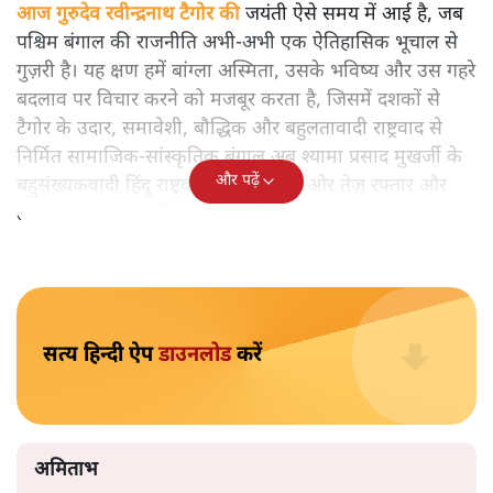
रवीन्द्रनाथ टैगोर का बंगाल अब श्यामा प्रसाद मुखर्जी के हिन्दुत्व के
वैचारिक साये में ढल रहा है? नया चुनावी नतीजा क्या संदेश लेकर
आया है। वरिष्ठ पत्रकार अमिताभ श्रीवास्तव ने टैगोर के मानवतावाद
और उभरते हिंदू राष्ट्रवाद के बीच बंगाल की सांस्कृतिक अस्मिता का
विश्लेषण किया है।
आज गुरुदेव रवीन्द्रनाथ टैगोर की
जयंती ऐसे समय में आई है, जब
पश्चिम बंगाल की राजनीति अभी-अभी एक ऐतिहासिक भूचाल से
गुज़री है। यह क्षण हमें बांग्ला अस्मिता, उसके भविष्य और उस गहरे
बदलाव पर विचार करने को मजबूर करता है, जिसमें दशकों से
टैगोर के उदार, समावेशी, बौद्धिक और बहुलतावादी राष्ट्रवाद से
निर्मित सामाजिक-सांस्कृतिक बंगाल अब श्यामा प्रसाद मुखर्जी के
और पढ़ें
बहुसंख्यकवादी हिंदू राष्ट्रवाद के विचार की ओर तेज़ रफ्तार और