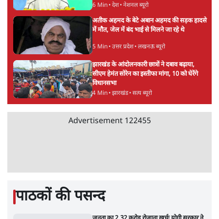
Advertisement
UPI पर प्रस्तावित शुल्क के पीछे ट्रंप का दबाव?
वीजा-मास्टरकार्ड को फायदा पहुँचाने की चर्चा
6 Min
•
विश्लेषण
मार्क ज़करबर्ग का माफीनामाः ये बहुत अंदर की बात
है
9 Min
•
विश्लेषण
BJP और मोदी ‘गॉडफादर’ भागवत की Gen Z पर
सलाह मानेंः अभिजीत दिपके
5 Min
•
देश
Advertisement