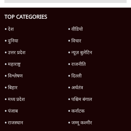
8 Min
•
विश्लेषण
Advertisement
उलटबांसीः राष्ट्र के चरित्र की मरम्मत जारी है
11 Min
•
व्यंग्य/उलटबाँसी
जंतर-मंतर पर युवा आक्रोश के बाद संघ की बेचैनी
क्यों बढ़ी? प्रो. अपूर्वानंद ने बताईं 5 बड़ी वजहें
7 Min
•
विश्लेषण
मैं अपने सारे सर्टिफिकेट दिखाने को तैयार, मोदी जी
भी अपनी डिग्री दिखाएंः दिपके
4 Min
•
देश
Advertisement