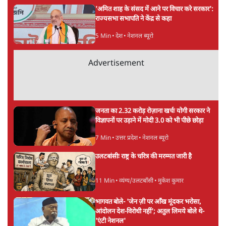
अगली खबर लोड हो रही है...
ताजा खबरें
सुखबीर बादल और पीएम मोदी मिले, पंजाब चुनाव से
पहले बीजेपी-अकाली दल गठबंधन की अटकलें तेज
6 Min
•
पंजाब
संसद में क्या FCRA बिल पेश कर सकते हैं शाह?
कांग्रेस ने अपने सांसदों के लिए जारी किया व्हिप
6 Min
•
देश
'E20- दाल में काला नहीं, पूरी दाल ही काली; वाहनों
को बरबाद कर रहा है इथेनॉल': राहुल
5 Min
•
देश