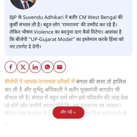
BJP के Suvendu Adhikari ने बतौर CM West Bengal की
कुर्सी संभाल ली है। बहुत लोग 'रामराज्य' की उम्मीद कर रहे हैं।
लेकिन भीषण Violence का बदनुमा दाग कैसे मिटेगा। आशंका है
कि बीजेपी "UP-Gujarat Model" का इस्तेमाल करके हिंसा को
नए टारगेट दे देगी।
बीजेपी ने जायज़-नाजायज़ तरीक़ों से
बंगाल की सत्ता तो हासिल
कर ली है और शुभेंदु अधिकारी ने बतौर मुख्यमंत्री बागडोर भी
सँभाल ली है। बंगाल में बहुत सारे लोग इसे परिवर्तन की तरह देख
रहे होंगे और उम्मीदें लगाए होंगे कि अब रामराज्य आ जाएगा।
और पढ़ें
लेकिन क्या सचमुच में ऐसा होने जा रहा है या फिर उन्हें जल्दी ही
एक बड़े मोहभंग का सामना करना पड़ेगा।