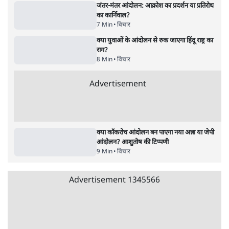
विधानसभा
4 Min
•
झारखंड
•
सत्य ब्यूरो
Advertisement
122455
पाठकों की पसन्द
जनता का 2.32 करोड़ रोज़ाना खर्चः योगी सरकार ने
विज्ञापनों पर उड़ाने में मोदी 3.0 को भी पीछे छोड़ा
7 Min
•
उत्तर प्रदेश
शिक्षा संस्थान ‘विद्यार्थी’ नहीं, ‘अनुयायी’ तैयार कर
रहे, राहुल गांधी के बयान से छिड़ी नई बहस
6 Min
•
वक़्त-बेवक़्त
क्या 95 साल पुराने भारतीय सांख्यिकी संस्थान की
स्वायत्तता पर भी अब मंडरा रहा ख़तरा?