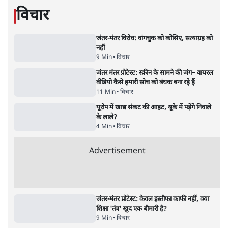
जनता का 2.32 करोड़ रोज़ाना खर्चः योगी सरकार ने
विज्ञापनों पर उड़ाने में मोदी 3.0 को भी पीछे छोड़ा
7 Min
•
उत्तर प्रदेश
•
नेशनल ब्यूरो
उलटबांसीः राष्ट्र के चरित्र की मरम्मत जारी है
11 Min
•
व्यंग्य/उलटबाँसी
•
मुकेश कुमार
भागवत बोले- 'जेन ज़ी पर आँख मूंदकर भरोसा,
आंदोलन देश-विरोधी नहीं'; अतुल लिमये बोले थे-
'एंटी नेशनल'
6 Min
•
देश
•
नेशनल ब्यूरो
अतीक अहमद के बेटे अबान अहमद की सड़क हादसे
में मौत, जेल में बंद भाई से मिलने जा रहे थे
5 Min
•
उत्तर प्रदेश
•
लखनऊ ब्यूरो
झारखंड के आंदोलनकारी छात्रों ने दबाव बढ़ाया,
सीएम हेमंत सोरेन का इस्तीफा मांगा, 10 को घेरेंगे