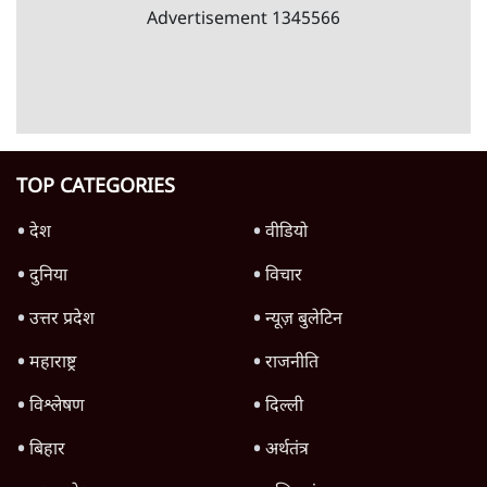
क्या 95 साल पुराने भारतीय सांख्यिकी संस्थान की
स्वायत्तता पर भी अब मंडरा रहा ख़तरा?
8 Min
•
विश्लेषण
Advertisement
उलटबांसीः राष्ट्र के चरित्र की मरम्मत जारी है
11 Min
•
व्यंग्य/उलटबाँसी
जंतर-मंतर पर युवा आक्रोश के बाद संघ की बेचैनी
क्यों बढ़ी? प्रो. अपूर्वानंद ने बताईं 5 बड़ी वजहें
7 Min
•
विश्लेषण
मैं अपने सारे सर्टिफिकेट दिखाने को तैयार, मोदी जी
भी अपनी डिग्री दिखाएंः दिपके
4 Min
•
देश
Advertisement