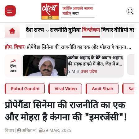
देश
राज्य
राजनीति
दुनिया
विश्लेषण
विचार
वीडियो
वक़्त
होम
/
विचार
/
प्रोपेगैंडा सिनेमा की राजनीति का एक और मोहरा है कंगना की
"इमरजेंसी"!
 पर आँख
अतीक अहमद के बेटे अबान अहमद
 देश-
की सड़क हादसे में मौत, जेल में बंद
ट्रेंडिंग
ये बोले थे-
भाई से मिलने जा रहे थे
5 Min
.
उत्तर प्रदेश
ख़बर
Rahul Gandhi
Viral Video
Amit Shah
Satya
प्रोपेगैंडा सिनेमा की राजनीति का एक
और मोहरा है कंगना की "इमरजेंसी"!
विचार
|
अमिताभ
|
29 MAR, 2025