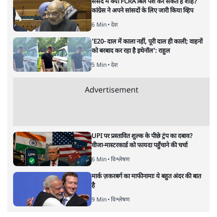
मध्य प्रदेश में दलित और आदिवासियों पर अत्याचार से जुड़ी वारदातें
लगातार सामने आ रही हैं। बीते महीने भर में दर्जन भर ऐसे घटनाक्रम
हुए हैं।
मध्यप्रदेश में आदिवासियों-दलितों पर अत्याचार की वारदातें कम
होने का नाम नहीं ले रही हैं। कटनी थाने में छह पुलिस वालों द्वारा
दादी-पोते की बेरहमी से पिटाई का मामला अभी ठंडा भी नहीं हुआ
कि आदिवासी बाहुल्य सिंगरोली जिले से दिल दहलाने वाली घटना
सामने आ गई है। अवैध रेत के कारोबार में संलग्न दबंगों द्वारा एक
आदिवासी किसान को ट्रैक्टर से कुचलकर मार डाला गया है।
आरोपी भाजपा से जुड़े बताये गये हैं।
सिंगरोली जिले में अपने खेत से अवैध रेत का परिवहन रोकने गए
आदिवासी किसान की ट्रैक्टर से कुचलकर हत्या कर दी गई। घटना
को अंजाम देने के बाद आरोपी ड्राइवर ट्रैक्टर छोड़कर मौके से भाग