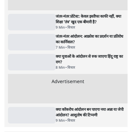
UPI पर प्रस्तावित शुल्क के पीछे ट्रंप का दबाव?
वीजा-मास्टरकार्ड को फायदा पहुँचाने की चर्चा
6 Min
•
विश्लेषण
•
नेशनल ब्यूरो
Advertisement
122455
पाठकों की पसन्द
जनता का 2.32 करोड़ रोज़ाना खर्चः योगी सरकार ने
विज्ञापनों पर उड़ाने में मोदी 3.0 को भी पीछे छोड़ा
7 Min
•
उत्तर प्रदेश
शिक्षा संस्थान ‘विद्यार्थी’ नहीं, ‘अनुयायी’ तैयार कर
रहे, राहुल गांधी के बयान से छिड़ी नई बहस
6 Min
•
वक़्त-बेवक़्त