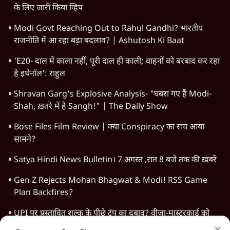
दुनिया
विचार
उत्तर प्रदेश
न्यूज़ बुलेटिन
महाराष्ट्र
राजनीति
विश्लेषण
दिल्ली
बिहार
अर्थतंत्र
मध्य प्रदेश
पश्चिम बंगाल
पंजाब
कर्नाटक
राजस्थान
जम्मू कश्मीर
खेल
वक़्त-बेवक़्त
HOT TOPICS