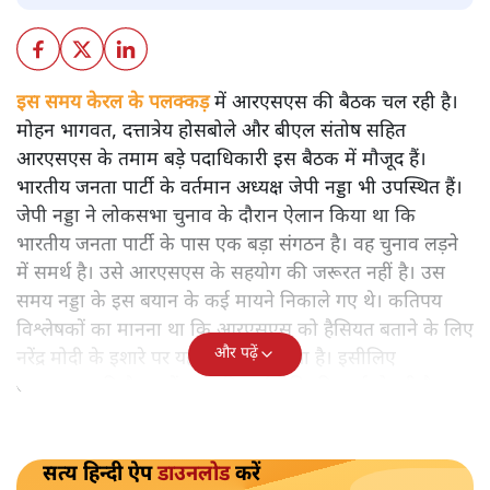
आरएसएस ने अनायास ही तमाम किन्तु-परन्तु के साथ जाति
जनगणना का समर्थन नहीं किया है। उसके पीछे नेता विपक्ष राहुल
गांधी का दबाव है। हकीकत यह है कि आरएसएस और भाजपा आज
अगर सबसे ज्यादा किसी से परेशान हैं तो वो हैं राहुल गांधी। दलितों
और आदिवासियों को अपनी साम्प्रदायिक कहानियां सुनाकर
आरएसएस ने जिस तरह उन्हें प्रदूषित किया था, उसका मुकाबला
राहुल गांधी ने किया। दलित-आदिवासी राहुल की बात को समझ रहे
हैं। संघ इसीलिए जाति जनगणना पर उछलकूद कर रहा है।
राजनीतिक विश्लेषक रविकान्त को पढ़िएः
इस समय केरल के पलक्कड़
में आरएसएस की बैठक चल रही है।
मोहन भागवत, दत्तात्रेय होसबोले और बीएल संतोष सहित
आरएसएस के तमाम बड़े पदाधिकारी इस बैठक में मौजूद हैं।
भारतीय जनता पार्टी के वर्तमान अध्यक्ष जेपी नड्डा भी उपस्थित हैं।
जेपी नड्डा ने लोकसभा चुनाव के दौरान ऐलान किया था कि