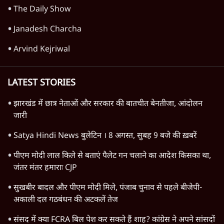
Advertisement
क्या कॉकरोच आंदोलन बन पाएगा नया अन्ना या जेपी
आंदोलन? आशुतोष की टिप्पणी
9 Min
•
विचार
Advertisement
1345566
TOP CATEGORIES
देश
वीडियो