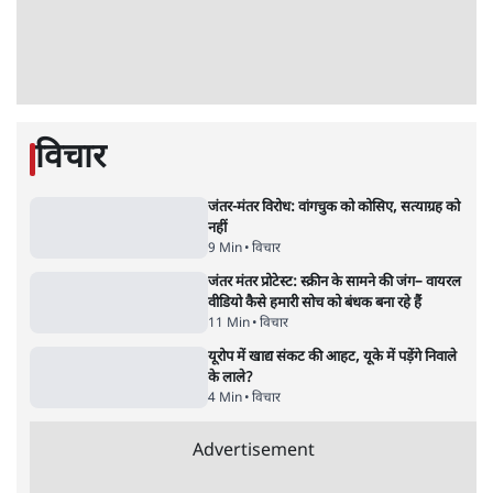
Advertisement
भागवत बोले- 'जेन ज़ी पर आँख मूंदकर भरोसा,
आंदोलन देश-विरोधी नहीं'; अतुल लिमये बोले थे-
'एंटी नेशनल'
6 Min
•
देश
•
नेशनल ब्यूरो
अतीक अहमद के बेटे अबान अहमद की सड़क हादसे
में मौत, जेल में बंद भाई से मिलने जा रहे थे
5 Min
•
उत्तर प्रदेश
•
लखनऊ ब्यूरो
झारखंड के आंदोलनकारी छात्रों ने दबाव बढ़ाया,
सीएम हेमंत सोरेन का इस्तीफा मांगा, 10 को घेरेंगे
विधानसभा
4 Min
•
झारखंड
•
सत्य ब्यूरो
कॉकरोच जनता पार्टी ने की देशव्यापी अभियान की
घोषणा- 'क्या बोलती पब्लिक'
4 Min
•
देश
•
राजनीतिक ब्यूरो