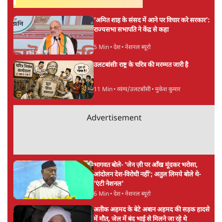
अगली खबर लोड हो रही है...
ताजा खबरें
भारत में मेटा की 'अवैध सेंसरशिप' बढ़ी, एक्टिविस्ट
टेलीग्राम की तरफ मुड़े
8 Min
•
देश
झारखंड में छात्र नेताओं और सरकार की बातचीत
बेनतीजा, आंदोलन जारी
5 Min
•
देश
पीएम मोदी लाल किले से बताएं पैलेट गन चलाने का
आदेश किसका था, जंतर मंतर हमाराः CJP
5 Min
•
देश