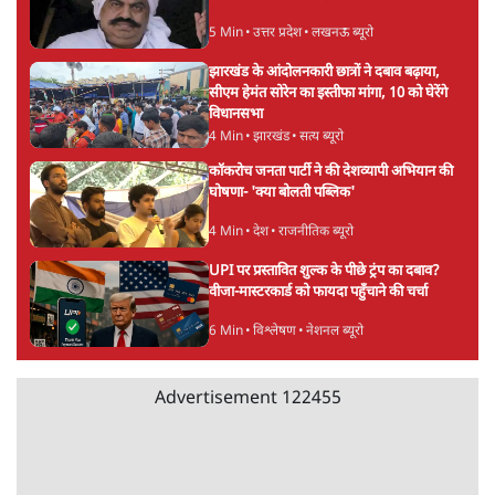
Advertisement
सुखबीर बादल और पीएम मोदी मिले, पंजाब चुनाव से
पहले बीजेपी-अकाली दल गठबंधन की अटकलें तेज
6 Min
•
पंजाब
संसद में क्या FCRA बिल पेश कर सकते हैं शाह?
कांग्रेस ने अपने सांसदों के लिए जारी किया व्हिप
6 Min
•
देश
'E20- दाल में काला नहीं, पूरी दाल ही काली; वाहनों
को बरबाद कर रहा है इथेनॉल': राहुल
5 Min
•
देश
Advertisement