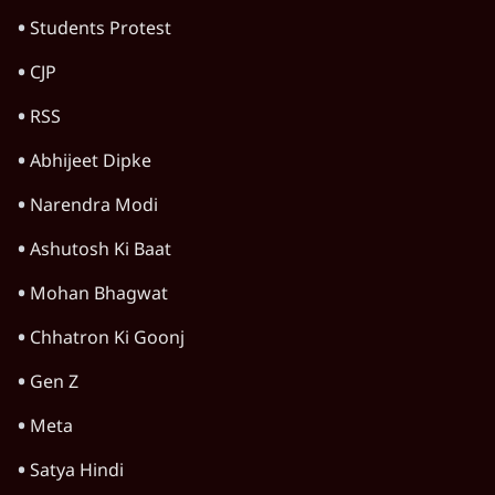
जंतर मंतर प्रोटेस्ट: स्क्रीन के सामने की जंग– वायरल
वीडियो कैसे हमारी सोच को बंधक बना रहे हैं
11 Min
•
विचार
यूरोप में खाद्य संकट की आहट, यूके में पड़ेंगे निवाले
के लाले?
4 Min
•
विचार
Advertisement
जंतर-मंतर प्रोटेस्ट: केवल इस्तीफा काफी नहीं, क्या
शिक्षा 'तंत्र' खुद एक बीमारी है?
9 Min
•
विचार
जंतर-मंतर आंदोलन: आक्रोश का प्रदर्शन या प्रतिरोध
का कार्निवाल?
7 Min
•
विचार
क्या युवाओं के आंदोलन से रुक जाएगा हिंदू राष्ट्र का
राग?
8 Min
•
विचार