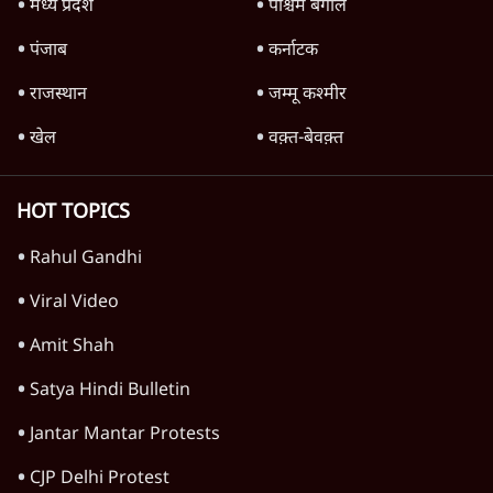
'महाराष्ट्र में गैर बीजेपी वोटरों के नामों को काटने की
बड़ी साज़िश'- रोहित पवार का आरोप
4 Min
•
महाराष्ट्र
पीएम केयर्स फंडः मार्च 2023 के बाद कोई हिसाब-
किताब नहीं, द हिन्दू की पड़ताल
4 Min
•
देश
Advertisement
1224333
विचार
जंतर-मंतर विरोध: वांगचुक को कोसिए, सत्याग्रह को
नहीं
9 Min
•
विचार