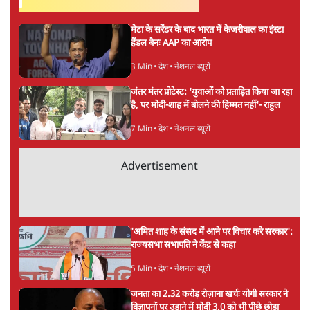
अगली खबर लोड हो रही है...
ताजा खबरें
BJP और मोदी ‘गॉडफादर’ भागवत की Gen Z पर
सलाह मानेंः अभिजीत दिपके
5 Min
•
देश
महुआ मोइत्रा से SC ने कहा- ' अंडों से क्यों डरती हैं?
स्वतंत्रता सेनानी सीने पर गोली खाते थे'
4 Min
•
देश
राहुल गांधी के जेन ज़ी इवेंट 'छात्रों की गूंज' को शर्तों
के साथ मंज़ूरी देना पड़ा
5 Min
•
देश