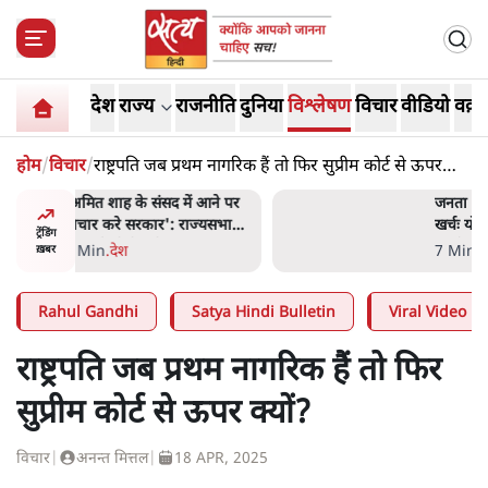
देश
राज्य
राजनीति
दुनिया
विश्लेषण
विचार
वीडियो
वक़्त
होम
/
विचार
/
राष्ट्रपति जब प्रथम नागरिक हैं तो फिर सुप्रीम कोर्ट से ऊपर
क्यों?
 आने पर
जनता का 2.32 करोड़ रोज़ाना
ज्यसभा
खर्चः योगी सरकार ने विज्ञापनों पर
ट्रेंडिंग
उड़ाने में मोदी 3.0 को भी पीछे
7 Min
.
उत्तर प्रदेश
ख़बर
छोड़ा
Rahul Gandhi
Satya Hindi Bulletin
Viral Video
राष्ट्रपति जब प्रथम नागरिक हैं तो फिर
सुप्रीम कोर्ट से ऊपर क्यों?
विचार
|
अनन्त मित्तल
|
18 APR, 2025