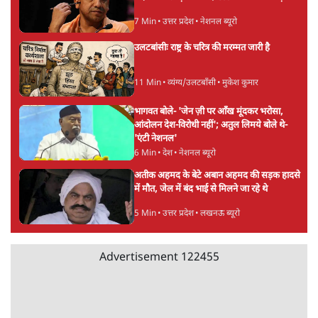
Advertisement
झारखंड प्रोटेस्ट: तबीयत बिगड़ने पर छात्र अस्पताल में
भर्ती; AISA भी हुई प्रोटेस्ट में शामिल
6 Min
•
झारखंड
SC-ST आरक्षण में क्रीमी लेयर क्यों नहीं? केंद्र ने
सुप्रीम कोर्ट में बताया कारण
5 Min
•
देश
पेपर लीक घोटाले की सच्चाई: छात्रों के विरोध और
भर्ती में धोखाधड़ी पर राजेंद्र तिवारी। BJP बनाम
कांग्रेस।
विश्लेषण
Advertisement