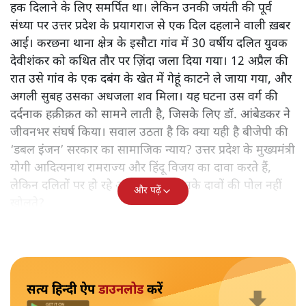
से सजाने की औपचारिकता है? आज जब हिंदू राष्ट्र की मांग का
शोर तेज हो रहा है, तब डॉ. आंबेडकर के विचारों और राष्ट्रीय
स्वयंसेवक संघ (आरएसएस) तथा उससे प्रेरित भारतीय जनता पार्टी
(बीजेपी) की राजनीति के बीच टकराव को समझना ज़रूरी हो
जाता है। ख़ासतौर पर जब डॉ. आंबेडकर ने हिंदू राज को हक़ीक़त
में बदलने से रोकने की आह्वान किया था।
सामाजिक न्याय की हकीकत
डॉ. आंबेडकर का पूरा जीवन दलितों और शोषितों को बराबरी का
हक दिलाने के लिए समर्पित था। लेकिन उनकी जयंती की पूर्व
संध्या पर उत्तर प्रदेश के प्रयागराज से एक दिल दहलाने वाली ख़बर
आई। करछना थाना क्षेत्र के इसौटा गांव में 30 वर्षीय दलित युवक
देवीशंकर को कथित तौर पर ज़िंदा जला दिया गया। 12 अप्रैल की
रात उसे गांव के एक दबंग के खेत में गेहूं काटने ले जाया गया, और
अगली सुबह उसका अधजला शव मिला। यह घटना उस वर्ग की
दर्दनाक हक़ीक़त को सामने लाती है, जिसके लिए डॉ. आंबेडकर ने
जीवनभर संघर्ष किया। सवाल उठता है कि क्या यही है बीजेपी की