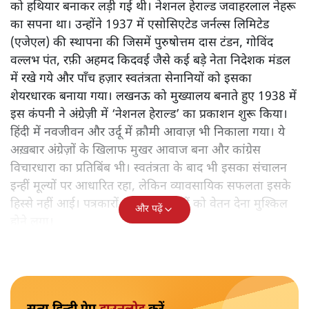
को हथियार बनाकर लड़ी गई थी। नेशनल हेराल्ड जवाहरलाल नेहरू
का सपना था। उन्होंने 1937 में एसोसिएटेड जर्नल्स लिमिटेड
(एजेएल) की स्थापना की जिसमें पुरुषोत्तम दास टंडन, गोविंद
वल्लभ पंत, रफ़ी अहमद किदवई जैसे कई बड़े नेता निदेशक मंडल
में रखे गये और पाँच हज़ार स्वतंत्रता सेनानियों को इसका
शेयरधारक बनाया गया। लखनऊ को मुख्यालय बनाते हुए 1938 में
इस कंपनी ने अंग्रेज़ी में ‘नेशनल हेराल्ड’ का प्रकाशन शुरू किया।
हिंदी में नवजीवन और उर्दू में क़ौमी आवाज़ भी निकाला गया। ये
अख़बार अंग्रेज़ों के खिलाफ मुखर आवाज बना और कांग्रेस
विचारधारा का प्रतिबिंब भी। स्वतंत्रता के बाद भी इसका संचालन
इन्हीं मूल्यों पर आधारित रहा, लेकिन व्यावसायिक सफलता इसके
हिस्से नहीं आई। पत्रकारों और कर्मचारियों को वेतन देना मुश्किल
और पढ़ें
होने लगा।