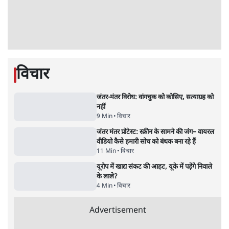
'अमित शाह के संसद में आने पर विचार करे सरकार':
राज्यसभा सभापति ने केंद्र से कहा
5 Min
•
देश
•
नेशनल ब्यूरो
जनता का 2.32 करोड़ रोज़ाना खर्चः योगी सरकार ने
विज्ञापनों पर उड़ाने में मोदी 3.0 को भी पीछे छोड़ा
7 Min
•
उत्तर प्रदेश
•
नेशनल ब्यूरो
उलटबांसीः राष्ट्र के चरित्र की मरम्मत जारी है
11 Min
•
व्यंग्य/उलटबाँसी
•
मुकेश कुमार
भागवत बोले- 'जेन ज़ी पर आँख मूंदकर भरोसा,
आंदोलन देश-विरोधी नहीं'; अतुल लिमये बोले थे-
'एंटी नेशनल'
6 Min
•
देश
•
नेशनल ब्यूरो
अतीक अहमद के बेटे अबान अहमद की सड़क हादसे