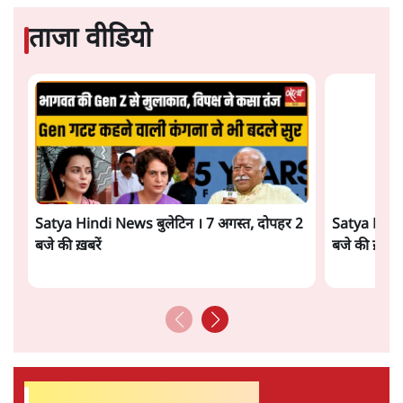
सत्य हिन्दी ऐप
डाउनलोड
करें
शमसुल इसलाम
शमसुल इसलाम JNU, दिल्ली यूनिवर्सिटी, जामिया मिलिया
इस्लामिया, निशांत नाट्य मंच, PUCL से जुड़ा रहे हैं। वह एक लेखक,
स्तंभकार और नुक्कड़-नाटक कर्मी रहे हैं। इन्होंने 'भारत विरोधी
मुसलमान', 'सावरकर-हिन्दुत्व: मिथक और सच', 'हिन्दू राष्ट्रवाद और
आरएसएस', '1857 की अनकही हैरतअंगेज़ दास्तानें' जैसी कई
प्रसिद्ध किताबें लिखी हैं।
शमसुल इसलाम
की और स्टोरी पढ़ें