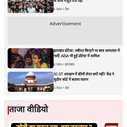
Advertisement
BJP और मोदी ‘गॉडफादर’ भागवत की Gen Z पर
सलाह मानेंः अभिजीत दिपके
5 Min
•
देश
महुआ मोइत्रा से SC ने कहा- ' अंडों से क्यों डरती हैं?
स्वतंत्रता सेनानी सीने पर गोली खाते थे'
4 Min
•
देश
राहुल गांधी के जेन ज़ी इवेंट 'छात्रों की गूंज' को शर्तों
के साथ मंज़ूरी देना पड़ा
5 Min
•
देश
Advertisement