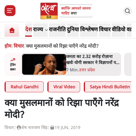
देश
राज्य
राजनीति
दुनिया
विश्लेषण
विचार
वीडियो
वक़्त
होम
/
विचार
/
क्या मुसलमानों को रिझा पाएँगे नरेंद्र मोदी?
ोज़ाना
उलटबांसीः राष्ट्र के चरित्र की मरम्मत
्ञापनों पर
जारी है
ट्रेंडिंग
भी पीछे
11 Min
.
व्यंग्य/उलटबाँसी
ख़बर
Rahul Gandhi
Viral Video
Satya Hindi Bulletin
क्या मुसलमानों को रिझा पाएँगे नरेंद्र
मोदी?
विचार
|
शेष नारायण सिंह
|
19 JUN, 2019