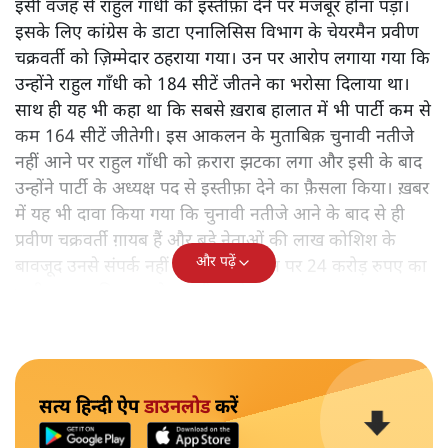
इसी वजह से राहुल गाँधी को इस्तीफ़ा देने पर मजबूर होना पड़ा।
इसके लिए कांग्रेस के डाटा एनालिसिस विभाग के चेयरमैन प्रवीण
चक्रवर्ती को ज़िम्मेदार ठहराया गया। उन पर आरोप लगाया गया कि
उन्होंने राहुल गाँधी को 184 सीटें जीतने का भरोसा दिलाया था।
साथ ही यह भी कहा था कि सबसे ख़राब हालात में भी पार्टी कम से
कम 164 सीटें जीतेगी। इस आकलन के मुताबिक़ चुनावी नतीजे
नहीं आने पर राहुल गाँधी को क़रारा झटका लगा और इसी के बाद
उन्होंने पार्टी के अध्यक्ष पद से इस्तीफ़ा देने का फ़ैसला किया। ख़बर
में यह भी दावा किया गया कि चुनावी नतीजे आने के बाद से ही
प्रवीण चक्रवर्ती ग़ायब हैं और बड़े नेताओं की लाख कोशिश के
और पढ़ें
बावजूद उनसे संपर्क नहीं हो पा रहा है। उन पर 24 करोड़ रुपए का
भारी-भरकम बिल बनाने का भी आरोप लगा।
सत्य हिन्दी ऐप
डाउनलोड
करें