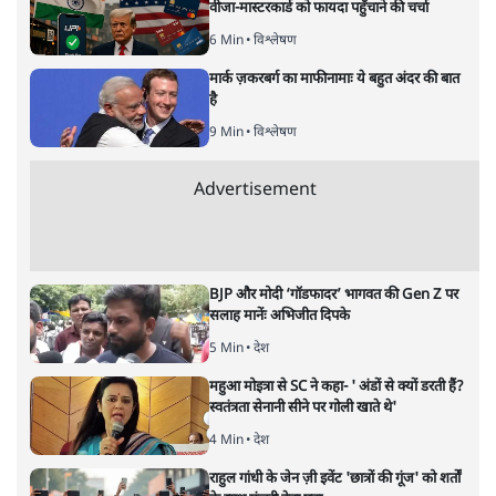
अगली खबर लोड हो रही है...
ताजा खबरें
'E20- दाल में काला नहीं, पूरी दाल ही काली; वाहनों
को बरबाद कर रहा है इथेनॉल': राहुल
5 Min
•
देश
UPI पर प्रस्तावित शुल्क के पीछे ट्रंप का दबाव?
वीजा-मास्टरकार्ड को फायदा पहुँचाने की चर्चा
6 Min
•
विश्लेषण
मार्क ज़करबर्ग का माफीनामाः ये बहुत अंदर की बात
है
9 Min
•
विश्लेषण