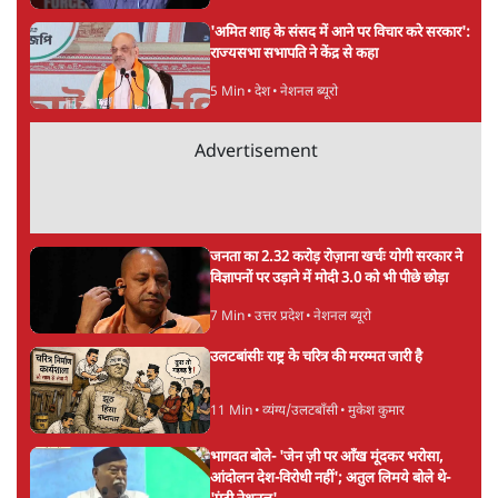
| Ashutosh Ki Baat
Daily Sho
सर्वाधिक पढ़ी गयी खबरें
मेटा के सरेंडर के बाद भारत में केजरीवाल का इंस्टा
हैंडल बैनः AAP का आरोप
3 Min
•
देश
•
नेशनल ब्यूरो
'अमित शाह के संसद में आने पर विचार करे सरकार':
राज्यसभा सभापति ने केंद्र से कहा
5 Min
•
देश
•
नेशनल ब्यूरो
Advertisement