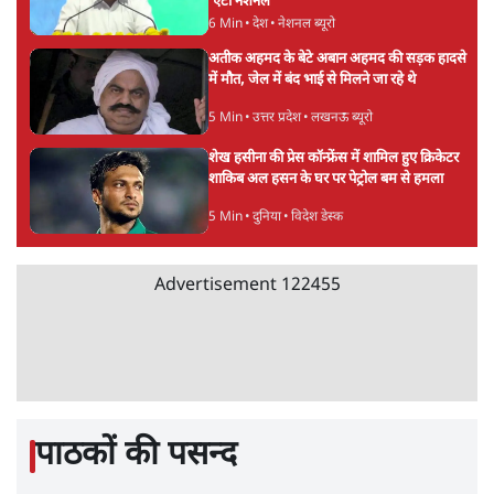
जनता का 2.32 करोड़ रोज़ाना खर्चः योगी सरकार ने
विज्ञापनों पर उड़ाने में मोदी 3.0 को भी पीछे छोड़ा
7 Min
•
उत्तर प्रदेश
•
नेशनल ब्यूरो
उलटबांसीः राष्ट्र के चरित्र की मरम्मत जारी है
11 Min
•
व्यंग्य/उलटबाँसी
•
मुकेश कुमार
भागवत बोले- 'जेन ज़ी पर आँख मूंदकर भरोसा,
आंदोलन देश-विरोधी नहीं'; अतुल लिमये बोले थे-
'एंटी नेशनल'
6 Min
•
देश
•
नेशनल ब्यूरो
अतीक अहमद के बेटे अबान अहमद की सड़क हादसे
में मौत, जेल में बंद भाई से मिलने जा रहे थे
5 Min
•
उत्तर प्रदेश
•
लखनऊ ब्यूरो
शेख हसीना की प्रेस कॉन्फ्रेंस में शामिल हुए क्रिकेटर
शाकिब अल हसन के घर पर पेट्रोल बम से हमला