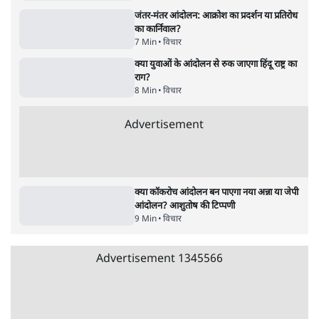
वीडियो कैसे हमारी सोच को बंधक बना रहे हैं
11 Min
•
विचार
यूरोप में खाद्य संकट की आहट, यूके में पड़ेंगे निवाले
के लाले?
4 Min
•
विचार
Advertisement
जंतर-मंतर प्रोटेस्ट: केवल इस्तीफा काफी नहीं, क्या
शिक्षा 'तंत्र' खुद एक बीमारी है?
9 Min
•
विचार
जंतर-मंतर आंदोलन: आक्रोश का प्रदर्शन या प्रतिरोध
का कार्निवाल?
7 Min
•
विचार
क्या युवाओं के आंदोलन से रुक जाएगा हिंदू राष्ट्र का
राग?
8 Min
•
विचार