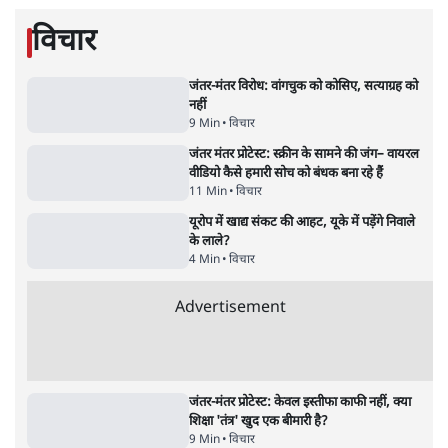
'महाराष्ट्र में गैर बीजेपी वोटरों के नामों को काटने की
बड़ी साज़िश'- रोहित पवार का आरोप
4 Min
•
महाराष्ट्र
राहुल गांधी ने कहा- अमित शाह ने ही छात्रों पर पैलेट
गन चलवाई, सरकार का आरोपों से इंकार
11 Min
•
देश
Advertisement
1224333
विचार
जंतर-मंतर विरोध: वांगचुक को कोसिए, सत्याग्रह को
नहीं
9 Min
•
विचार
जंतर मंतर प्रोटेस्ट: स्क्रीन के सामने की जंग– वायरल