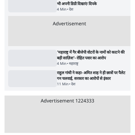
8 Min
•
विश्लेषण
Advertisement
उलटबांसीः राष्ट्र के चरित्र की मरम्मत जारी है
11 Min
•
व्यंग्य/उलटबाँसी
जंतर-मंतर पर युवा आक्रोश के बाद संघ की बेचैनी
क्यों बढ़ी? प्रो. अपूर्वानंद ने बताईं 5 बड़ी वजहें
7 Min
•
विश्लेषण
मैं अपने सारे सर्टिफिकेट दिखाने को तैयार, मोदी जी
भी अपनी डिग्री दिखाएंः दिपके
4 Min
•
देश
Advertisement