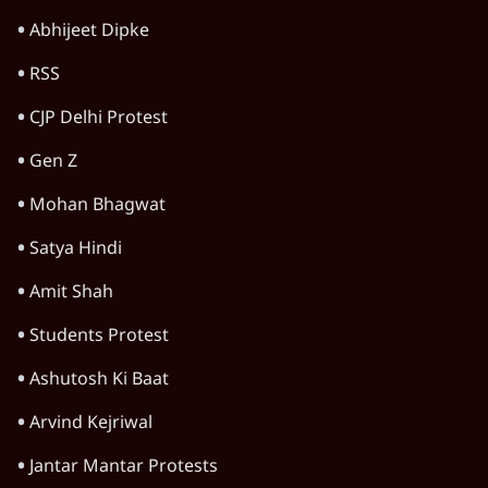
Advertisement
जंतर-मंतर प्रोटेस्ट: केवल इस्तीफा काफी नहीं, क्या
शिक्षा 'तंत्र' खुद एक बीमारी है?
9 Min
•
विचार
जंतर-मंतर आंदोलन: आक्रोश का प्रदर्शन या प्रतिरोध
का कार्निवाल?
7 Min
•
विचार
क्या युवाओं के आंदोलन से रुक जाएगा हिंदू राष्ट्र का
राग?
8 Min
•
विचार
Advertisement
क्या कॉकरोच आंदोलन बन पाएगा नया अन्ना या जेपी