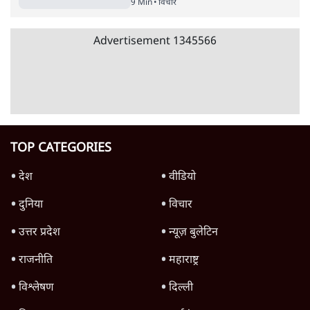
उलटबांसीः राष्ट्र के चरित्र की मरम्मत जारी है
11 Min
•
व्यंग्य/उलटबाँसी
जंतर-मंतर पर युवा आक्रोश के बाद संघ की बेचैनी
क्यों बढ़ी? प्रो. अपूर्वानंद ने बताईं 5 बड़ी वजहें
7 Min
•
विश्लेषण
मैं अपने सारे सर्टिफिकेट दिखाने को तैयार, मोदी जी
भी अपनी डिग्री दिखाएंः दिपके
4 Min
•
देश
Advertisement
'महाराष्ट्र में गैर बीजेपी वोटरों के नामों को काटने की
बड़ी साज़िश'- रोहित पवार का आरोप
4 Min
•
महाराष्ट्र
पीएम केयर्स फंडः मार्च 2023 के बाद कोई हिसाब-
किताब नहीं, द हिन्दू की पड़ताल