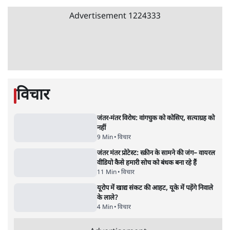
5 Min
•
देश
•
राजनीतिक ब्यूरो
मार्क ज़करबर्ग का माफीनामाः ये बहुत अंदर की बात
है
9 Min
•
विश्लेषण
•
शीतल पी. सिंह
महुआ मोइत्रा से SC ने कहा- ' अंडों से क्यों डरती हैं?
स्वतंत्रता सेनानी सीने पर गोली खाते थे'
4 Min
•
देश
•
नेशनल ब्यूरो
Abhijeet Dipke Press Conference: CJP
का 'Kya Bolti Public' अभियान, चुनाव नहीं
लड़ेगी CJP!
दिल्ली
•
सत्य ब्यूरो
झारखंड में छात्र नेताओं और सरकार की बातचीत
बेनतीजा, आंदोलन जारी
5 Min
•
देश
•
सत्य ब्यूरो
Advertisement
122455