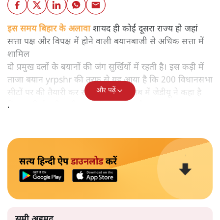
इस समय बिहार के अलावा
शायद ही कोई दूसरा राज्य हो जहां
सत्ता पक्ष और विपक्ष में होने वाली बयानबाजी से अधिक सत्ता में
शामिल
दो प्रमुख दलों के बयानों की जंग सुर्खियों में रहती है। इस कड़ी में
ताजा बयान yrpshr की तरफ से यह आया है कि 200 विधानसभा
और पढ़ें
सीटों पर की तैयारी कर रही है। इसके जवाब में जेडीयू ने कहा है
कि उसकी तैयारी सभी 243 सीटों के लिए है।
सत्य हिन्दी ऐप
डाउनलोड
करें
समी अहमद