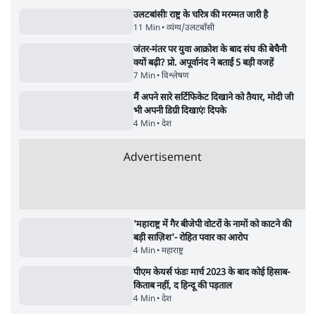
सर्वाधिक पढ़ी गयी खबरें
UPI पर प्रस्तावित शुल्क के पीछे ट्रंप का दबाव?
वीजा-मास्टरकार्ड को फायदा पहुँचाने की चर्चा
6 Min
•
विश्लेषण
•
नेशनल ब्यूरो
'E20- दाल में काला नहीं, पूरी दाल ही काली; वाहनों
को बरबाद कर रहा है इथेनॉल': राहुल
5 Min
•
देश
•
नेशनल ब्यूरो
Advertisement
BJP और मोदी ‘गॉडफादर’ भागवत की Gen Z पर
सलाह मानेंः अभिजीत दिपके