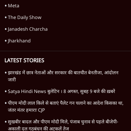
आंदोलन? आशुतोष की टिप्पणी
9 Min
•
विचार
Advertisement
1345566
TOP CATEGORIES
देश
वीडियो
दुनिया
विचार
उत्तर प्रदेश
न्यूज़ बुलेटिन
राजनीति
महाराष्ट्र