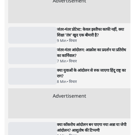
पाठकों की पसन्द
जनता का 2.32 करोड़ रोज़ाना खर्चः योगी सरकार ने
विज्ञापनों पर उड़ाने में मोदी 3.0 को भी पीछे छोड़ा
7 Min
•
उत्तर प्रदेश
शिक्षा संस्थान ‘विद्यार्थी’ नहीं, ‘अनुयायी’ तैयार कर
रहे, राहुल गांधी के बयान से छिड़ी नई बहस
6 Min
•
वक़्त-बेवक़्त
क्या 95 साल पुराने भारतीय सांख्यिकी संस्थान की
स्वायत्तता पर भी अब मंडरा रहा ख़तरा?
8 Min
•
विश्लेषण
Advertisement