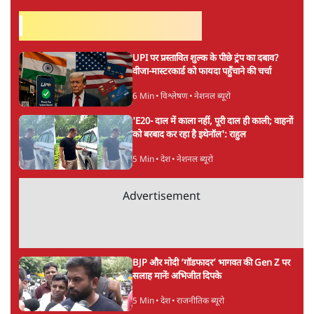
ताजा खबरें
राहुल गांधी ने प्रयागराज में जेन ज़ी को झकझोरा- 3D
संदेश- दर्द, डेटा, दौलत
6 Min
•
देश
"40 करोड़ युवाओं की ताकत!" Prayagraj में
Rahul Gandhi ने क्यों कही दर्द, डाटा, दौलत की
बात?
1 Min
•
उत्तर प्रदेश
'Chhatron Ki Goonj' Political War! Ajay
Rai, Tarun Chugh & Shatrughan on
Rahul Gandhi
1 Min
•
उत्तर प्रदेश
Advertisement
Amit Shah कब आएंगे Parliament?