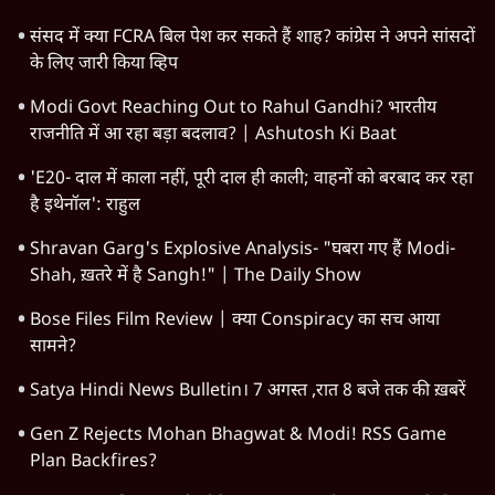
विश्लेषण
दिल्ली
बिहार
अर्थतंत्र
मध्य प्रदेश
पश्चिम बंगाल
पंजाब
कर्नाटक
राजस्थान
जम्मू कश्मीर
खेल
वक़्त-बेवक़्त
HOT TOPICS
Rahul Gandhi
Viral Video
Satya Hindi Bulletin
Chhatron Ki Goonj