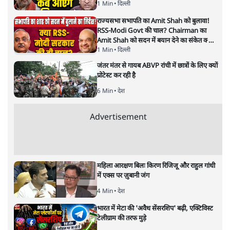
मध्य प्रदेश के शहडोल में एक शर्मनाक तसवीर सामने आई है। आरोप
है कि न तो समय पर इलाज मिला और न ही मौत के बाद शव वाहन।
बेटों को अपनी माँ के शव को बाइक पर ले जाना पड़ा।
मध्य प्रदेश की तकदीर और तसवीर बदलने के भले ही लाख दावे
किये जायें, लेकिन विद्रूप तसवीरों के सामने का आने का सिलसिला
थमने का नाम नहीं लेता है। आदिवासी बाहुल्य शहडोल/अनूपपुर
जिले से ऐसी ही शर्मनाक तसवीर सामने आयी है। समय पर सही
इलाज नहीं मिलने से मां की मौत का आरोप लगाने वाले बेटों को
शव वाहन नहीं मिला। बेटों ने अपनी बाइक पर पटिया बांधकर 80
किलोमीटर तक शव को ढोया और फिर मां का अंतिम संस्कार
किया।
अनूपपुर ज़िले की गुडारु गाँव की रहने वाली महिला जयमंत्री यादव
को रविवार को शहडोल मेडिकल कॉलेज लाया गया था। सीने में दर्द
की शिकायत हुई थी। पहले उन्हें स्थानीय स्तर पर दिखाया गया।