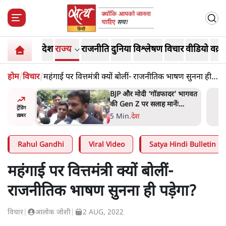
देश
राज्य
राजनीति
दुनिया
विश्लेषण
विचार
वीडियो
वक़्त
होम
/
विचार
/
महंगाई पर वित्तमंत्री क्यों बोलीं- राजनीतिक भाषण सुनना ही
पड़ेगा?
र’ भागवत
मार्क ज़करबर्ग का माफीनामाः ये
ेंः
बहुत अंदर की बात है
ट्रेंडिंग
9 Min
.
विश्लेषण
ख़बर
Rahul Gandhi
Viral Video
Satya Hindi Bulletin
महंगाई पर वित्तमंत्री क्यों बोलीं-
राजनीतिक भाषण सुनना ही पड़ेगा?
विचार
|
आलोक जोशी
|
2 AUG, 2022