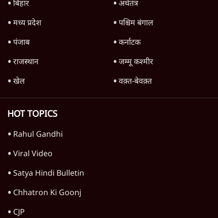
4 Min
•
देश
Advertisement
1224333
विचार
जंतर-मंतर विरोध: वांगचुक को कोसिए, सत्याग्रह को
नहीं
9 Min
•
विचार
जंतर मंतर प्रोटेस्ट: स्क्रीन के सामने की जंग– वायरल
वीडियो कैसे हमारी सोच को बंधक बना रहे हैं
11 Min
•
विचार
यूरोप में खाद्य संकट की आहट, यूके में पड़ेंगे निवाले
के लाले?
4 Min
•
विचार