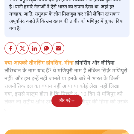
भारत बहुसंस्कृति वाला देश है। हमारा संविधान भी इसकी पुष्टि करता
है। यानी हमारे नेताओं ने ऐसे भारत का सपना देखा था, जहां हर
मजहब, जाति, समुदाय के लोग मिलजुल कर रहेंगे लेकिन स्तंभकार
अपूर्वानंद कहते हैं कि उस ख्वाब की ताबीर को मणिपुर में कुचल दिया
गया है।
क्या आपको तौनसिंग हांगसिन, मीना
हांगसिंग और लीदिया
लौरेम्बान के नाम याद हैं? ये मणिपुरी नाम हैं लेकिन सिर्फ़ मणिपुरी
नहीं। और हम इन्हें नहीं जानते या इनके बारे में भारत के किसी
राजनीतिक दल का बयान नहीं आया या कोई लेख नहीं लिखा
गया, इससे मालूम होता है कि पिछले 8- 10 दिन से मणिपुर को
और पढ़ें
लेकर जो राष्ट्रीय क्षोभ उमड़ रहा है, वह मणिपुर की हिंसा को उसके
सही नाम से पुकारना नहीं चाहता।