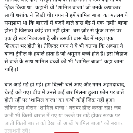
सीनियर और दोस्त मरहूम तेजिन्दर सिंह गगन ने एक कहानी का
ज़िक्र किया था। कहानी थी 'शामिल बाजा' जो उनके कथाकार
साथी शशांक ने लिखी थी। गगन ने हमें शामिल बाजा का मतलब ये
समझाया था कि बारातों में बजने वाले ब्रास बैंड में एक 'डमी' बाजा
होता है जिसका कोई राग नहीं होता। बस ज़ोर से फूंक मारने पर
एक ही स्वर निकालता है और उसकी ब्रास बैंड में महज़ एक
शिरकत भर होती है। तेजिन्दर गगन ने ये भी बताया कि अक्सर ये
बाजा ट्रेनीज़ के हवाले होता है जो अमूमन बच्चे होते हैं। इस लिहाज़
से बाजे के साथ शामिल बच्चों को भी 'शामिल बाजा' कहा जाना
चाहिए!
बात आई गई हो गई। हम दिल्ली चले आए और गगन अहमदाबाद,
चेन्नई चले गए। बीच में उनसे कई बार मिलना हुआ। फ़ोन पर बातें
होती रहीं पर 'शामिल बाजा' का कभी कोई ज़िक्र नहीं हुआ।
लेकिन इस दौरान 'शामिल बाजा ' बराबर हॉन्ट करता रहा! जब
कभी भी किसी बारात में गए या छज्जे पर खड़े होकर सड़क पर
जाती किसी बारात को देखा तो आंखें 'शामिल बाजा' को बराबर
तलाशती रहीं!