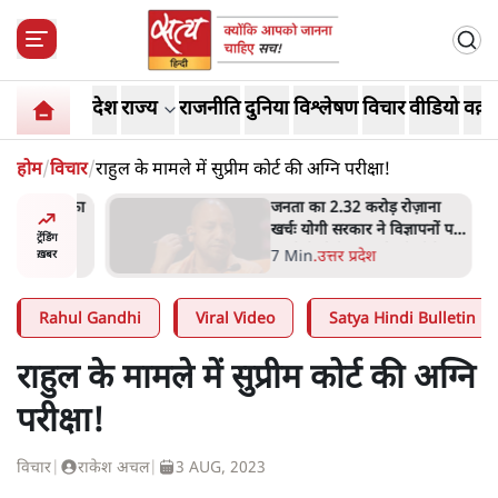
देश
राज्य
राजनीति
दुनिया
विश्लेषण
विचार
वीडियो
वक़्त
होम
/
विचार
/
राहुल के मामले में सुप्रीम कोर्ट की अग्नि परीक्षा!
 विपक्ष का
जनता का 2.32 करोड़ रोज़ाना
हे हैं
खर्चः योगी सरकार ने विज्ञापनों पर
ट्रेंडिंग
गार हैं'
उड़ाने में मोदी 3.0 को भी पीछे
7 Min
.
उत्तर प्रदेश
ख़बर
छोड़ा
Rahul Gandhi
Viral Video
Satya Hindi Bulletin
राहुल के मामले में सुप्रीम कोर्ट की अग्नि
परीक्षा!
विचार
|
राकेश अचल
|
3 AUG, 2023