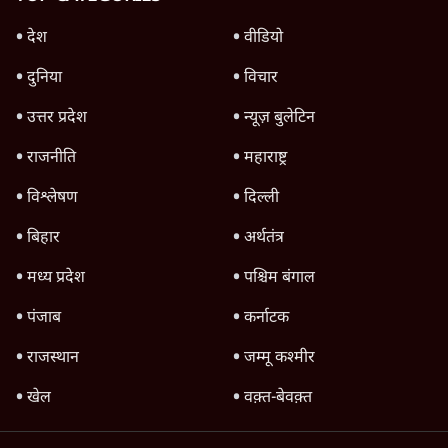
शिक्षा संस्थान ‘विद्यार्थी’ नहीं, ‘अनुयायी’ तैयार कर
रहे, राहुल गांधी के बयान से छिड़ी नई बहस
6 Min
•
वक़्त-बेवक़्त
क्या 95 साल पुराने भारतीय सांख्यिकी संस्थान की
स्वायत्तता पर भी अब मंडरा रहा ख़तरा?
8 Min
•
विश्लेषण
Advertisement
उलटबांसीः राष्ट्र के चरित्र की मरम्मत जारी है
11 Min
•
व्यंग्य/उलटबाँसी
Parliament LIVE | हंगामे के बीच फिर शुरू हुई
संसद | 2 Bills Today
दिल्ली
मैं अपने सारे सर्टिफिकेट दिखाने को तैयार, मोदी जी
भी अपनी डिग्री दिखाएंः दिपके
4 Min
•
देश