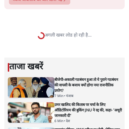
सत्य हिन्दी ऐप
डाउनलोड
करें
पंकज श्रीवास्तव
डॉ. पंकज श्रीवास्तव स्वतंत्र टिप्पणीकार हैं।
पंकज श्रीवास्तव
की और स्टोरी पढ़ें