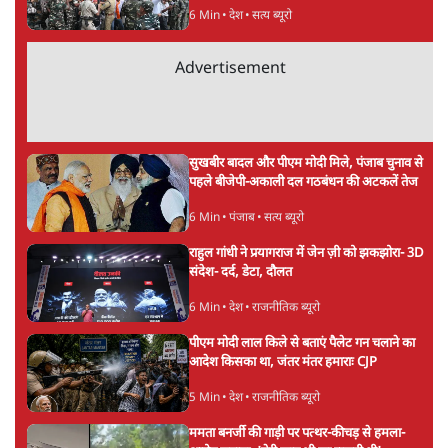
अगली खबर लोड हो रही है...
ताजा खबरें
बीजेपी-अकाली गठबंधन हुआ तो ये पुराने गठबंधन
की वापसी के बजाय क्यों होगा नया राजनीतिक
प्रयोग?
7 Min
•
पंजाब
उमर खालिद की किताब पर चर्चा के लिए
ऑडिटोरियम की बुकिंग JNU ने रद्द की, कहा- 'अधूरी
जानकारी दी'
6 Min
•
देश