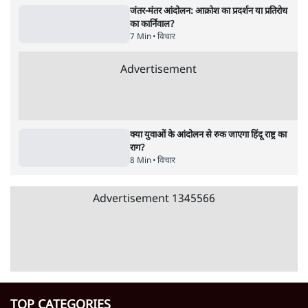
आरोप लगाया, 'मेरी जान भी जा सकती थी'
8 Min
•
पश्चिम बंगाल
•
कोलकाता ब्यूरो
भारत में मेटा की 'अवैध सेंसरशिप' बढ़ी, एक्टिविस्ट
टेलीग्राम की तरफ मुड़े
11 Min
•
देश
•
यूसुफ किरमानी
Advertisement
122455
पाठकों की पसन्द
जनता का 2.32 करोड़ रोज़ाना खर्चः योगी सरकार ने
विज्ञापनों पर उड़ाने में मोदी 3.0 को भी पीछे छोड़ा
7 Min
•
उत्तर प्रदेश