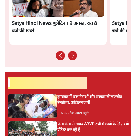
सत्य हिन्दी ऐप
डाउनलोड
करें
राम पुनियानी
राम पुनियानी मुंबई में 'सेंटर फॉर स्टडी ऑफ़ सोसाइटी एंड
सेक्युलरिज्म' के प्रेसिडेंट हैं। वह अल्पसंख्यकों के मानवाधिकारों के
उल्लंघन पर बनी कई जांच रिपोर्टों का हिस्सा रहे हैं। वे सेक्युलर मूल्यों
और मानवाधिकारों की रक्षा से जुड़े मुद्दों पर साप्ताहिक कॉलम लिखते
रहे हैं और देश भर में लेक्चर देते रहे हैं। उन्होंने Caste and
Communalism (Olive) जैसी कई किताबें लिखी हैं। वह इंदिरा
गांधी राष्ट्रीय एकता पुरस्कार (2006) जैसे कई अवार्ड पा चुके हैं।
राम पुनियानी
की और स्टोरी पढ़ें