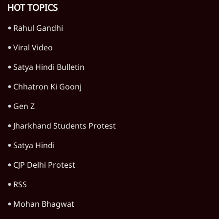
Advertisement
'महाराष्ट्र में गैर बीजेपी वोटरों के नामों को काटने की
बड़ी साज़िश'- रोहित पवार का आरोप
4 Min
•
महाराष्ट्र
पीएम केयर्स फंडः मार्च 2023 के बाद कोई हिसाब-
किताब नहीं, द हिन्दू की पड़ताल
4 Min
•
देश
Advertisement
1224333
विचार