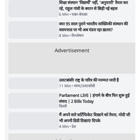
Advertisement
ईरान ने जारी किया मुजतबा खामेनेई का वीडियो;
स्वास्थ्य पर इसराइली मीडिया में चल रही थीं अफवाहें
7 Min
•
दुनिया
जेन-ज़ी के लिए नहीं, संघ की राजनैतिक हेजेमनी
बचाने आए हैं मोहन भागवत!
14 Min
•
विमर्श
ताजा वीडियो