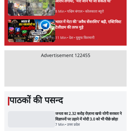
झारखंड प्रोटेस्ट: JPSC परीक्षा रद्द होगी, लेकिन छात्र
CBI जांच की मांग पर अड़े; धरना-प्रदर्शन जारी
8 Min
•
झारखंड
Advertisement
ममता बनर्जी की गाड़ी पर पत्थर-कीचड़ से हमला-
आरोप लगाया, 'मेरी जान भी जा सकती थी'
8 Min
•
पश्चिम बंगाल
अगस्त क्रांति आंदोलन में जनता की एकजुटता कायम
रहती तो देश का विभाजन संभव नहीं था!
16 Min
•
विचार
NALSAR दीक्षांत समारोह के मुख्य अतिथि के रूप
में CJI सूर्यकांत का छात्रों ने किया विरोध
6 Min
•
तेलंगाना