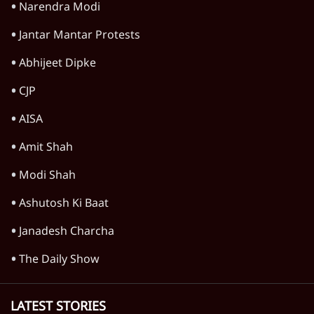
अगस्त क्रांति आंदोलन में जनता की एकजुटता कायम
रहती तो देश का विभाजन संभव नहीं था!
16 Min
•
विचार
जंतर-मंतर विरोध: वांगचुक को कोसिए, सत्याग्रह को
नहीं
9 Min
•
विचार
जंतर मंतर प्रोटेस्ट: स्क्रीन के सामने की जंग– वायरल
वीडियो कैसे हमारी सोच को बंधक बना रहे हैं
11 Min
•
विचार
Advertisement
यूरोप में खाद्य संकट की आहट, यूके में पड़ेंगे निवाले
के लाले?
4 Min
•
विचार
जंतर-मंतर प्रोटेस्ट: केवल इस्तीफा काफी नहीं, क्या
शिक्षा 'तंत्र' खुद एक बीमारी है?
9 Min
•
विचार