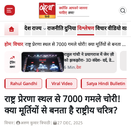
देश
राज्य
राजनीति
दुनिया
विश्लेषण
विचार
वीडियो
वक़्त
होम
/
विचार
/
राष्ट्र प्रेरणा स्थल से 7000 गमले चोरी! क्या मूर्तियों से बनता है
राष्ट्रीय चरित्र?
 मोदी
राहुल गांधी ने प्रयागराज में जेन ज़ी
हले बीजेपी-
को झकझोरा- 3D संदेश- दर्द, डेटा,
ट्रेंडिंग
 अटकलें
दौलत
6 Min
.
देश
ख़बर
Rahul Gandhi
Viral Video
Satya Hindi Bulletin
राष्ट्र प्रेरणा स्थल से 7000 गमले चोरी!
क्या मूर्तियों से बनता है राष्ट्रीय चरित्र?
विचार
|
अरुण कुमार त्रिपाठी
|
27 DEC, 2025