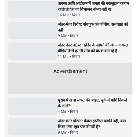
6 Min
•
देश
•
सत्य ब्यूरो
Advertisement
सुखबीर बादल और पीएम मोदी मिले, पंजाब चुनाव से
पहले बीजेपी-अकाली दल गठबंधन की अटकलें तेज
6 Min
•
पंजाब
•
सत्य ब्यूरो
राहुल गांधी ने प्रयागराज में जेन ज़ी को झकझोरा- 3D
संदेश- दर्द, डेटा, दौलत
6 Min
•
देश
•
राजनीतिक ब्यूरो
पीएम मोदी लाल किले से बताएं पैलेट गन चलाने का
आदेश किसका था, जंतर मंतर हमाराः CJP
5 Min
•
देश
•
राजनीतिक ब्यूरो
ममता बनर्जी की गाड़ी पर पत्थर-कीचड़ से हमला-