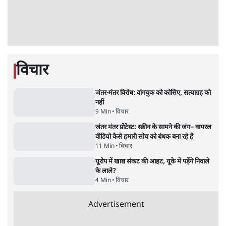
3 Min
•
देश
•
नेशनल ब्यूरो
संसदीय समिति-मेटा की बैठकः मार्क ज़करबर्ग ने
भारत सरकार से माफी मांगी
5 Min
•
देश
•
राजनीतिक ब्यूरो
Advertisement
जंतर-मंतर प्रोटेस्ट- 'ताकतवर सरकार के नाम पर
आक्रामकता न दिखाए पुलिस, जेन जी को सुने': SC
5 Min
•
देश
•
नेशनल ब्यूरो
जंतर मंतर प्रोटेस्ट: 'युवाओं को प्रताड़ित किया जा रहा
है, पर मोदी-शाह में बोलने की हिम्मत नहीं'- राहुल
7 Min
•
देश
•
नेशनल ब्यूरो
पेंटर प्रशांत की दर्दनाक दास्तान- जंतर मंतर पर पैलेट
गन से 5 नहीं, 6 लोग घायल हुए