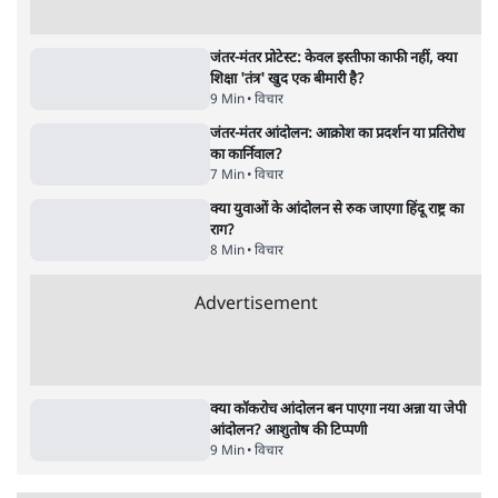
6 Min
•
देश
•
नेशनल ब्यूरो
क्या 95 साल पुराने भारतीय सांख्यिकी संस्थान की
स्वायत्तता पर भी अब मंडरा रहा ख़तरा?
8 Min
•
विश्लेषण
•
सत्य ब्यूरो
शाह के ख़िलाफ़ संसद में विपक्ष का मार्च, 'गृह मंत्री
मुंह छुपा रहे हैं क्योंकि वो छात्रों के गुनहगार हैं'
5 Min
•
देश
•
नेशनल ब्यूरो
Advertisement
122455
पाठकों की पसन्द