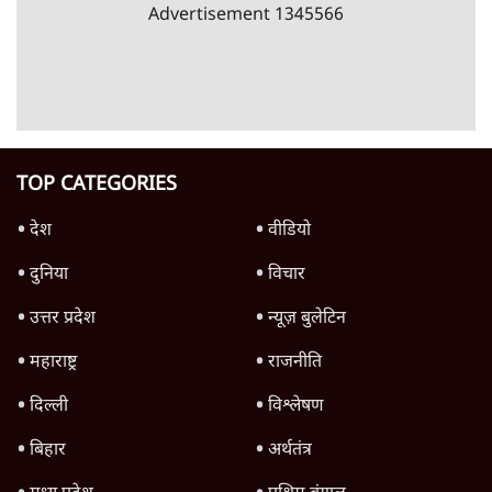
RSS नेता की जंतर मंतर आंदोलन पर टिप्पणी- सीधे
फायरिंग कराता, महिलाओं का रेप करवाता
4 Min
•
देश
शिक्षा संस्थान ‘विद्यार्थी’ नहीं, ‘अनुयायी’ तैयार कर
रहे, राहुल गांधी के बयान से छिड़ी नई बहस
6 Min
•
वक़्त-बेवक़्त
इंस्टाग्राम पर आरक्षण हटाओ आंदोलन का शिगूफा,
क्या Gen Z एकता तोड़ने की मुहिम?
7 Min
•
देश
Advertisement
जनता का 2.32 करोड़ रोज़ाना खर्चः योगी सरकार ने
विज्ञापनों पर उड़ाने में मोदी 3.0 को भी पीछे छोड़ा
7 Min
•
उत्तर प्रदेश
क्या 95 साल पुराने भारतीय सांख्यिकी संस्थान की
स्वायत्तता पर भी अब मंडरा रहा ख़तरा?
8 Min
•
विश्लेषण