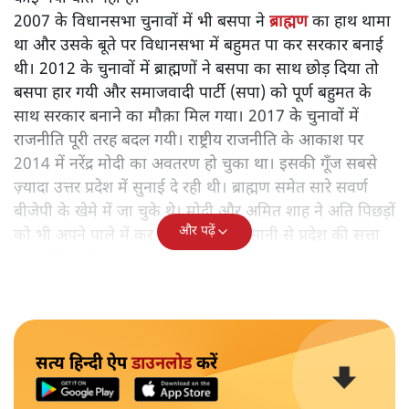
उत्तर प्रदेश में 2022 का विधानसभा चुनाव जैसे जैसे क़रीब आता
जा रहा है, वैसे वैसे राजनीति में जातीय समीकरण बदलने के लिए
जोड़ तोड़ शुरू हो गयी है। जिस
बहुजन समाज पार्टी
(बसपा) की
स्थापना ब्राह्मण और ब्राह्मणवाद का विरोध करने के लिए हुआ था
वह अब प्रबुद्ध वर्ग सम्मेलन करके ब्राह्मण को पूज रही है और सत्ता
में आने पर उन्हें प्रमुख भूमिका देने की बात कर रही है। वैसे यह
कोई नयी बात नहीं है।
2007 के विधानसभा चुनावों में भी बसपा ने
ब्राह्मण
का हाथ थामा
था और उसके बूते पर विधानसभा में बहुमत पा कर सरकार बनाई
थी। 2012 के चुनावों में ब्राह्मणों ने बसपा का साथ छोड़ दिया तो
बसपा हार गयी और समाजवादी पार्टी (सपा) को पूर्ण बहुमत के
साथ सरकार बनाने का मौक़ा मिल गया। 2017 के चुनावों में
राजनीति पूरी तरह बदल गयी। राष्ट्रीय राजनीति के आकाश पर
2014 में नरेंद्र मोदी का अवतरण हो चुका था। इसकी गूँज सबसे
ज़्यादा उत्तर प्रदेश में सुनाई दे रही थी। ब्राह्मण समेत सारे सवर्ण