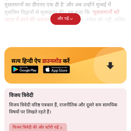
मुसलमानों का डीएनए एक ही है’ और अब उन्होंने मुम्बई में
मुसलिम विद्वानों से मुलाक़ात की। तब कहा कि ‘
मुसलमानों को
और पढ़ें
भारत में डरने की ज़रूरत नहीं
। हमें मुसलिम वर्चस्व की नहीं, बल्कि
भारत के वर्चस्व की सोच रखनी होगी।’
सत्य हिन्दी ऐप
डाउनलोड
करें
विजय त्रिवेदी
विजय त्रिवेदी वरिष्ठ पत्रकार हैं, राजनीतिक और दूसरे सम सामयिक
विषयों पर लिखते रहते हैं।
विजय त्रिवेदी
की और स्टोरी पढ़ें