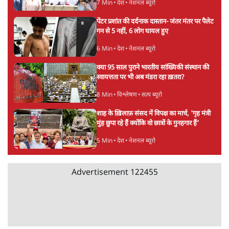
पिछड़ों और दलितों का वोट काट देगी BJP?
विश्लेषण
भागवत बोले- 'जेन ज़ी पर आँख मूंदकर भरोसा,
आंदोलन देश-विरोधी नहीं'; अतुल लिमये बोले थे-
'एंटी नेशनल'
6 Min
•
देश
Advertisement
अतीक अहमद के बेटे अबान अहमद की सड़क हादसे
में मौत, जेल में बंद भाई से मिलने जा रहे थे
5 Min
•
उत्तर प्रदेश
उलटबांसीः राष्ट्र के चरित्र की मरम्मत जारी है
11 Min
•
व्यंग्य/उलटबाँसी
'अमित शाह के संसद में आने पर विचार करे सरकार':