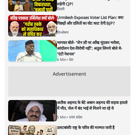
सत्य हिन्दी ऐप
डाउनलोड
करें
सोमदत्त शर्मा
सोमदत्त शर्मा
की और स्टोरी पढ़ें
भागवत जी! मुसलमान सबसे पहले
व्यापारी बन कर आये थे!
विचार
|
रविकान्त
|
11 SEP, 2021