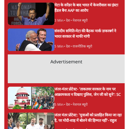
रविकान्त
प्रो. रविकांत सामाजिक राजनीतिक विश्लेषक और कांग्रेस के राष्ट्रीय
प्रवक्ता हैं।
रविकान्त
की और स्टोरी पढ़ें
अगली खबर लोड हो रही है...
ताजा खबरें
Abhijeet Dipke Press Conference: CJP
का 'Kya Bolti Public' अभियान, चुनाव नहीं
लड़ेगी CJP!
दिल्ली
Urmilesh Exposes Voter List Plan: क्या