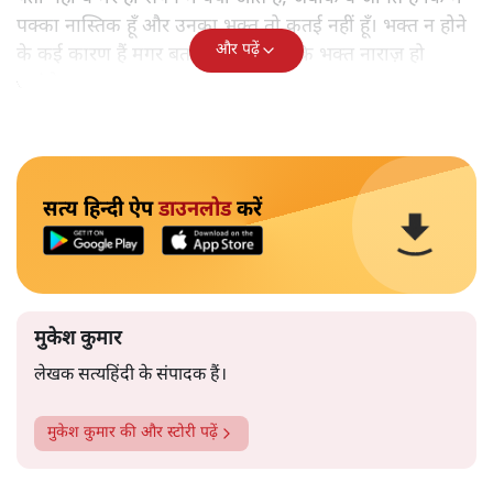
पक्का नास्तिक हूँ और उनका भक्त तो कतई नहीं हूँ। भक्त न होने
और पढ़ें
के कई कारण हैं मगर बताऊँगा नहीं क्योंकि भक्त नाराज़ हो
जाएंगे।
सत्य हिन्दी ऐप
डाउनलोड
करें
मुकेश कुमार
लेखक सत्यहिंदी के संपादक हैं।
मुकेश कुमार
की और स्टोरी पढ़ें