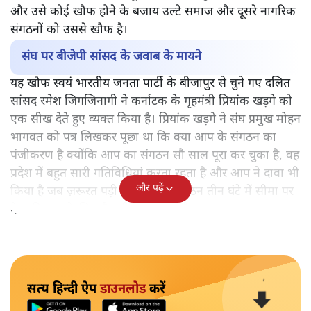
और उसे कोई खौफ होने के बजाय उल्टे समाज और दूसरे नागरिक
संगठनों को उससे खौफ है।
संघ पर बीजेपी सांसद के जवाब के मायने
यह खौफ स्वयं भारतीय जनता पार्टी के बीजापुर से चुने गए दलित
सांसद रमेश जिगजिनागी ने कर्नाटक के गृहमंत्री प्रियांक खड़गे को
एक सीख देते हुए व्यक्त किया है। प्रियांक खड़गे ने संघ प्रमुख मोहन
भागवत को पत्र लिखकर पूछा था कि क्या आप के संगठन का
पंजीकरण है क्योंकि आप का संगठन सौ साल पूरा कर चुका है, वह
प्रदेश में बहुत सारी गतिविधियां करता रहता है और आप ने दावा भी
और पढ़ें
किया है जब ज़रूरत पड़ी तो आप का संगठन तीन घंटे में सीमा पर
देश की रक्षा के लिए तैनाती कर सकता है।
सत्य हिन्दी ऐप
डाउनलोड
करें