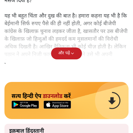
मैसेज दिया है?
यह भी बहुत चिंता और दुख की बात है। हमारा कहना यह भी है कि
बेईमानी सिर्फ रुपए पैसे की ही नहीं होती, अगर कोई बीजेपी
कांग्रेस के खिलाफ़ चुनाव लड़कर जीता है, खासतौर पर उस बीजेपी
के खिलाफ़ जो हिन्दुओं की हमदर्द कम मुसलमानों की विरोधी
अधिक दिखती है। आखिर नैतिकता भी कोई चीज़ होती है। लेकिन
और पढ़ें
पठान ने अपने निजी फायदे या डर के सामने उसे भी अपनी
बिरादरी, मज़हब और पार्टी के मुकाबले ताक पर रख दिया है।
सत्य हिन्दी ऐप
डाउनलोड
करें
इक़बाल हिंदुस्तानी