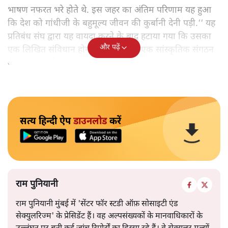
भाषण नफरत भरे होते थे. इस जहर का अंतिम परिणाम यह हुआ
कि देश को गांधीजी के बहुमूल्य जीवन की कुर्बानी देनी पड़ी.‘‘ यह
प्रतिबंध संघ द्वारा यह वायदा करने के बाद हटाया गया कि उसका
और पढ़ें
एक लिखित संविधान होगा और वह सिर्फ एक सांस्कृतिक संगठन
के रूप में कार्य करेगा.
सत्य हिन्दी ऐप
डाउनलोड
करें
राम पुनियानी
राम पुनियानी मुंबई में 'सेंटर फॉर स्टडी ऑफ़ सोसाइटी एंड
सेक्युलरिज्म' के प्रेसिडेंट हैं। वह अल्पसंख्यकों के मानवाधिकारों के