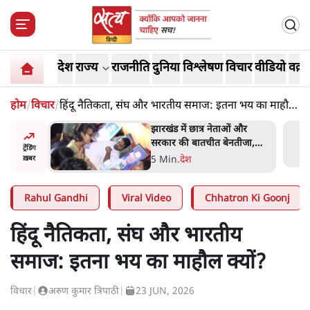
देश
राज्य
राजनीति
दुनिया
विश्लेषण
विचार
वीडियो
वक़्त
होम
/
विचार
/
हिंदू नैतिकता, संघ और भारतीय समाज: इतना भय का माहौल
क्यों?
हा- ' अंडों
झारखंड में छात्र नेताओं और
ता सेनानी
सरकार की बातचीत बेनतीजा,
ट्रेंडिंग
आंदोलन जारी
5 Min
.
देश
ख़बर
Rahul Gandhi
Viral Video
Chhatron Ki Goonj
हिंदू नैतिकता, संघ और भारतीय
समाज: इतना भय का माहौल क्यों?
विचार
|
अरुण कुमार त्रिपाठी
|
23 JUN, 2026