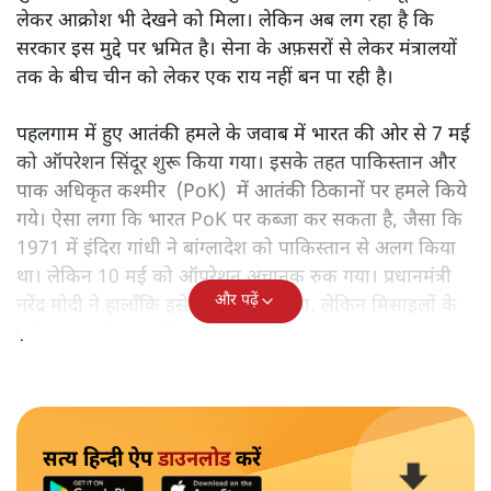
गलवान से लेकर व्यापार तक, मोदी सरकार की चीन नीति में
विरोधाभास क्यों नजर आता है? एक ओर बातचीत, दूसरी ओर सीमाई
तनाव – क्या यह रणनीति है या भ्रम?
ऑपरेशन सिंदूर के बाद यह बात किसी से छिपी नहीं रही कि चीन ने
पाकिस्तान को अपनी सैन्य और तकनीकी ताक़त देकर भारत का
मुक़ाबला करने की शक्ति दी। शुरुआत में चीन की इस भूमिका को
लेकर आक्रोश भी देखने को मिला। लेकिन अब लग रहा है कि
सरकार इस मुद्दे पर भ्रमित है। सेना के अफ़सरों से लेकर मंत्रालयों
तक के बीच चीन को लेकर एक राय नहीं बन पा रही है।
पहलगाम में हुए आतंकी हमले के जवाब में भारत की ओर से 7 मई
को ऑपरेशन सिंदूर शुरू किया गया। इसके तहत पाकिस्तान और
पाक अधिकृत कश्मीर (PoK) में आतंकी ठिकानों पर हमले किये
गये। ऐसा लगा कि भारत PoK पर कब्जा कर सकता है, जैसा कि