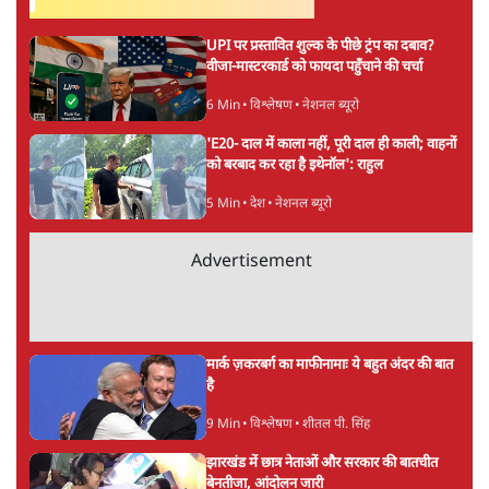
अरविंद मोहन
अरविंद मोहन एक पत्रकार, लेखक और अनुवादक हैं। इन्हें क़रीब
चालीस वर्षों का अनुभव है। वह जनसत्ता, इंडिया टुडे, हिंदुस्तान, अमर
उजाला और एबीपी न्यूज़ के लिए काम कर चुके हैं। उन्होंने गांधी के
चंपारण सत्याग्रह, उनके संचार कौशल और मज़दूरों के पलायन पर
किताबें लिखी हैं। उन्होंने राजमोहन गांधी, ज्यां द्रेज़, सच्चिदानंद
सिन्हा, विमल जालान और आशुतोष वार्ष्णेय की किताबों सहित एक
दर्जन किताबों का अनुवाद किया है। अरविंद छात्र युवा संघर्ष समिति,
समता संगठन और समाजवादी जन परिषद के साथ सामाजिक और
राजनीतिक क्षेत्रों में सक्रिय रहे हैं।
अरविंद मोहन
की और स्टोरी पढ़ें
अगली खबर लोड हो रही है...