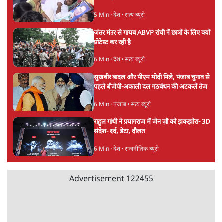
ताजा खबरें
अगस्त क्रांति आंदोलन में जनता की एकजुटता कायम
रहती तो देश का विभाजन संभव नहीं था!
16 Min
•
विचार
NALSAR दीक्षांत समारोह के मुख्य अतिथि के रूप
में CJI सूर्यकांत का छात्रों ने किया विरोध
6 Min
•
तेलंगाना
ईरान ने जारी किया मुजतबा खामेनेई का वीडियो;
स्वास्थ्य पर इसराइली मीडिया में चल रही थीं अफवाहें
7 Min
•
दुनिया
Advertisement