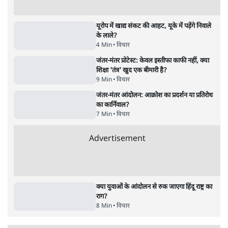
है
9 Min
•
विश्लेषण
•
शीतल पी. सिंह
झारखंड में छात्र नेताओं और सरकार की बातचीत
बेनतीजा, आंदोलन जारी
5 Min
•
देश
•
सत्य ब्यूरो
जंतर मंतर से गायब ABVP रांची में छात्रों के लिए क्यों
प्रोटेस्ट कर रही है
6 Min
•
देश
•
सत्य ब्यूरो
सुखबीर बादल और पीएम मोदी मिले, पंजाब चुनाव से
पहले बीजेपी-अकाली दल गठबंधन की अटकलें तेज
6 Min
•
पंजाब
•
सत्य ब्यूरो
राहुल गांधी ने प्रयागराज में जेन ज़ी को झकझोरा- 3D
संदेश- दर्द, डेटा, दौलत
6 Min
•
देश
•
राजनीतिक ब्यूरो