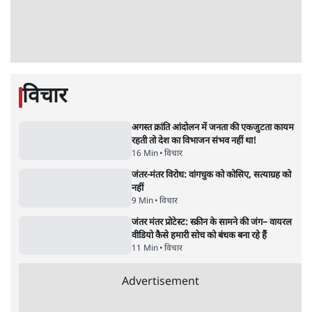
सर्वाधिक पढ़ी गयी खबरें
UPI पर प्रस्तावित शुल्क के पीछे ट्रंप का दबाव?
वीजा-मास्टरकार्ड को फायदा पहुँचाने की चर्चा
6 Min
•
विश्लेषण
•
नेशनल ब्यूरो
'E20- दाल में काला नहीं, पूरी दाल ही काली; वाहनों
को बरबाद कर रहा है इथेनॉल': राहुल
5 Min
•
देश
•
नेशनल ब्यूरो
Advertisement
मार्क ज़करबर्ग का माफीनामाः ये बहुत अंदर की बात