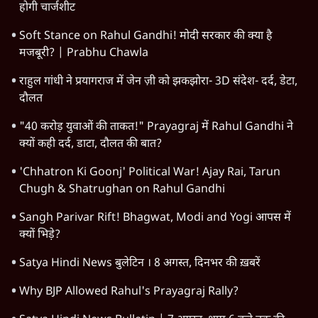
क्या युवाओं के आंदोलन से रुक जाएगा हिंदू राष्ट्र का
राग?
8 Min
•
विचार
Advertisement
1345566
TOP CATEGORIES
देश
वीडियो
दुनिया
विचार
उत्तर प्रदेश
न्यूज़ बुलेटिन
राजनीति
महाराष्ट्र