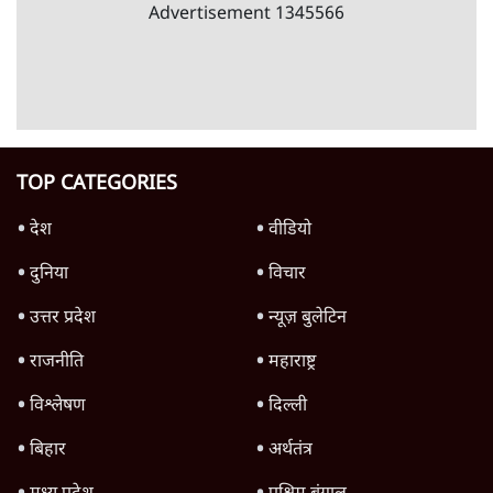
Advertisement
122455
पाठकों की पसन्द
जनता का 2.32 करोड़ रोज़ाना खर्चः योगी सरकार ने
विज्ञापनों पर उड़ाने में मोदी 3.0 को भी पीछे छोड़ा
7 Min
•
उत्तर प्रदेश
शिक्षा संस्थान ‘विद्यार्थी’ नहीं, ‘अनुयायी’ तैयार कर
रहे, राहुल गांधी के बयान से छिड़ी नई बहस
6 Min
•
वक़्त-बेवक़्त
क्या 95 साल पुराने भारतीय सांख्यिकी संस्थान की
स्वायत्तता पर भी अब मंडरा रहा ख़तरा?
8 Min
•
विश्लेषण
Advertisement