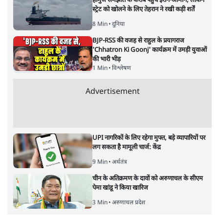
का स्वरूप बदल रहा है या यह सिर्फ एक चुनावी रणनीति है?
बिहार चुनाव से ठीक पहले मतदाता सूची में सुधार या नए नाम
जोड़ने की कवायद के नाम पर जो कुछ चल रहा है, वह देश कई
राजनीति और सुप्रीम कोर्ट के कार्य-व्यापार के प्रमुख मुद्दों में है।
बिहार में तो इससे गहमा गहमी है ही। वहाँ विपक्ष इसके ख़िलाफ़
आवाज़ उठा रहा है तो सत्ता पक्ष के कई दल भी इन क़दमों का
खुला समर्थन नहीं कर रहे हैं। जगह-जगह वोटर फार्म न भरने की
मुहिम चल रही है तो कई जगहों से फार्म लेकर आए बूथ लेवल
अधिकारी को खदेड़े जाने की ख़बर भी आई है। कई लोग इसे असम
जैसी स्थिति की शुरुआत मानते हैं तो कई पश्चिम बंगाल चुनाव का
रिहर्सल।
लेकिन सुदूर दक्षिण में भी इसी तरह का एक हंगामा चल रहा है।
वहां अनुसूचित जातियों के लोगों की जातिवार जनगणना का काम