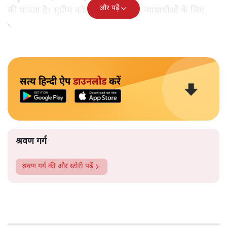
और पढ़ें
की पात्रता है। सुप्रीम कोर्ट को चार वर्तमान न्यायाधीशों के लिए
आवासों की आवश्यकता है।
सत्य हिन्दी ऐप
डाउनलोड
करें
श्रवण गर्ग
श्रवण गर्ग
की और स्टोरी पढ़ें