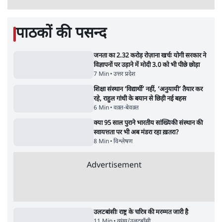
जेन-ज़ी के लिए नहीं, संघ की राजनैतिक हेजेमनी
बचाने आए हैं मोहन भागवत!
14 Min
•
विमर्श
होर्मुज समझौते के करीब पहुँचे ईरान-ओमान, लेकिन
स्ट्रेट को खोलने के लिए तेहरान ने रखी कड़ी शर्तें
8 Min
•
दुनिया
BJP-RSS की वजह से राहुल के प्रयागराज
'Chhatron Ki Goonj' कार्यक्रम में उमड़ी युवाओं
की भारी भीड़
1 Min
•
विश्लेषण
Advertisement
UPI नागरिकों के लिए रहेगा मुफ्त, बड़े व्यापारियों पर
लग सकता है मामूली चार्ज: केंद्र
9 Min
•
अर्थतंत्र