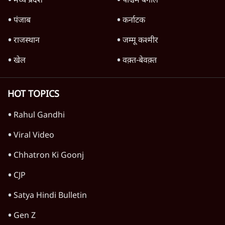
उलटबांसीः राष्ट्र के चरित्र की मरम्मत जारी है
11 Min
•
व्यंग्य/उलटबाँसी
Parliament LIVE | हंगामे के बीच फिर शुरू हुई
संसद | 2 Bills Today
दिल्ली
जंतर-मंतर पर युवा आक्रोश के बाद संघ की बेचैनी
क्यों बढ़ी? प्रो. अपूर्वानंद ने बताईं 5 बड़ी वजहें
7 Min
•
विश्लेषण
Advertisement
मैं अपने सारे सर्टिफिकेट दिखाने को तैयार, मोदी जी
भी अपनी डिग्री दिखाएंः दिपके
4 Min
•
देश