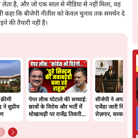
झ लेता है, और जो एक साल से मीडिया से नहीं मिला, वह
ह भी कहा कि बीजेपी नीतीश को केवल चुनाव तक समर्थन दे
़ने की तैयारी नहीं है।
क्रीमी
पेपर लीक घोटाले की सच्चाई:
सीजेपी ने अपना 4 सूत्
र ने सुप्रीम
छात्रों के विरोध और भर्ती में
एजेंडा जारी किया- शिक
रण
धोखाधड़ी पर राजेंद्र तिवारी।
रोज़गार, सरकारी संस्
BJP बनाम कांग्रेस।
की जवाबदेही