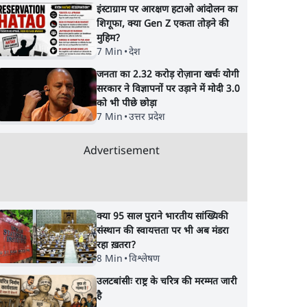
इंस्टाग्राम पर आरक्षण हटाओ आंदोलन का
शिगूफा, क्या Gen Z एकता तोड़ने की
मुहिम?
7 Min
•
देश
जनता का 2.32 करोड़ रोज़ाना खर्चः योगी
सरकार ने विज्ञापनों पर उड़ाने में मोदी 3.0
को भी पीछे छोड़ा
7 Min
•
उत्तर प्रदेश
Advertisement
क्या 95 साल पुराने भारतीय सांख्यिकी
संस्थान की स्वायत्तता पर भी अब मंडरा
रहा ख़तरा?
8 Min
•
विश्लेषण
उलटबांसीः राष्ट्र के चरित्र की मरम्मत जारी
है