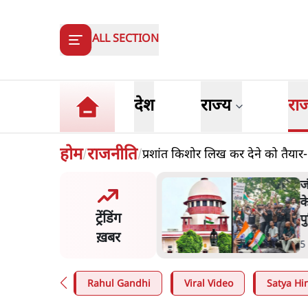
ALL SECTION
देश
राज्य
रा
होम
राजनीति
प्रशांत किशोर लिख कर देने को तैयार- 
/
/
य समिति-मेटा की बैठकः मार्क
ज
र्ग ने भारत सरकार से माफी
क
ट्रेंडिंग
प
ख़बर
n
.
देश
5
Rahul Gandhi
Viral Video
Satya Hin