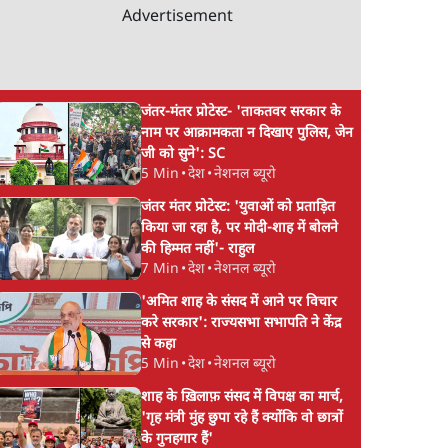
Advertisement
जंतर-मंतर प्रोटेस्ट- 'ताकतवर सरकार के
नाम पर आक्रामकता न दिखाए पुलिस, जेन
जी को सुने': SC
5 Min
•
देश
•
नेशनल ब्यूरो
जंतर मंतर प्रोटेस्ट: 'युवाओं को प्रताड़ित
किया जा रहा है, पर मोदी-शाह में बोलने
की हिम्मत नहीं'- राहुल
7 Min
•
देश
•
नेशनल ब्यूरो
'अमित शाह के संसद में आने पर विचार
करे सरकार': राज्यसभा सभापति ने केंद्र
से कहा
5 Min
•
देश
•
नेशनल ब्यूरो
शाह के ख़िलाफ़ संसद में विपक्ष का मार्च,
'गृह मंत्री मुंह छुपा रहे हैं क्योंकि वो छात्रों
के गुनहगार हैं'