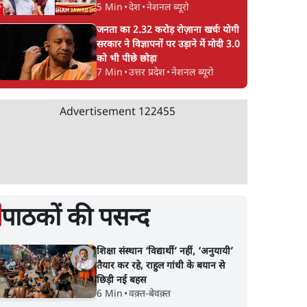
5 Min
•
देश
•
नेशनल ब्यूरो
जनता का 2.32 करोड़ रोज़ाना खर्चः योगी
सरकार ने विज्ञापनों पर उड़ाने में मोदी 3.0
को भी पीछे छोड़ा
7 Min
•
उत्तर प्रदेश
•
नेशनल ब्यूरो
Advertisement
122455
पाठकों की पसन्द
शिक्षा संस्थान ‘विद्यार्थी’ नहीं, ‘अनुयायी’
तैयार कर रहे, राहुल गांधी के बयान से
छिड़ी नई बहस
6 Min
•
वक़्त-बेवक़्त