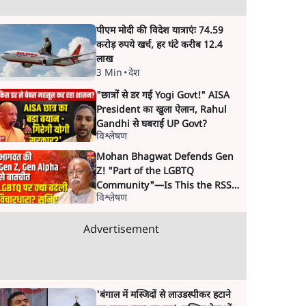
पीएम मोदी की विदेश यात्राएंः 74.59
करोड़ रुपये खर्च, हर घंटे करीब 12.4
लाख
3 Min
•
देश
"छात्रों से डर गई Yogi Govt!" AISA
President का खुला ऐलान, Rahul
Gandhi से घबराई UP Govt?
विश्लेषण
Mohan Bhagwat Defends Gen
Z! "Part of the LGBTQ
Community"—Is This the RSS's
विश्लेषण
New Move?
Advertisement
'बंगाल में मस्जिदों से लाउडस्पीकर हटाने