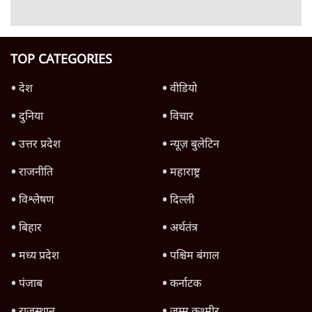
Advertisement
उलटबांसीः राष्ट्र के चरित्र की मरम्मत जारी है
11 Min
•
व्यंग्य/उलटबाँसी
जंतर-मंतर पर युवा आक्रोश के बाद संघ की बेचैनी
क्यों बढ़ी? प्रो. अपूर्वानंद ने बताईं 5 बड़ी वजहें
7 Min
•
विश्लेषण
मैं अपने सारे सर्टिफिकेट दिखाने को तैयार, मोदी जी
भी अपनी डिग्री दिखाएंः दिपके
4 Min
•
देश
Advertisement
'महाराष्ट्र में गैर बीजेपी वोटरों के नामों को काटने की
बड़ी साज़िश'- रोहित पवार का आरोप
4 Min
•
महाराष्ट्र