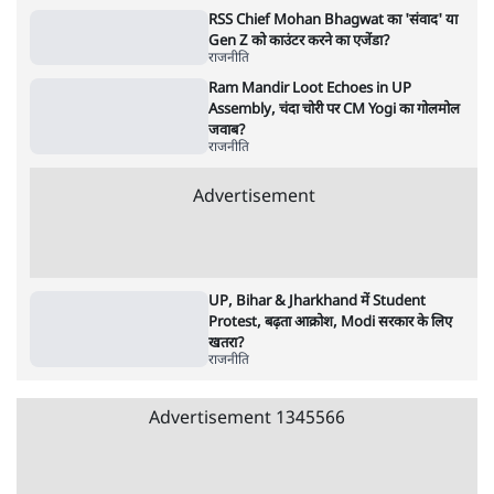
Advertisement
122455
पाठकों की पसन्द
जनता का 2.32 करोड़ रोज़ाना खर्चः योगी सरकार ने
विज्ञापनों पर उड़ाने में मोदी 3.0 को भी पीछे छोड़ा
7 Min
•
उत्तर प्रदेश
शिक्षा संस्थान ‘विद्यार्थी’ नहीं, ‘अनुयायी’ तैयार कर
रहे, राहुल गांधी के बयान से छिड़ी नई बहस
6 Min
•
वक़्त-बेवक़्त
क्या 95 साल पुराने भारतीय सांख्यिकी संस्थान की
स्वायत्तता पर भी अब मंडरा रहा ख़तरा?
8 Min
•
विश्लेषण