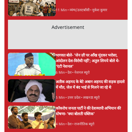
ताजा खबरें
महिला आरक्षण बिलः किरण रिजिजू और राहुल गांधी
में एक्स पर ज़ुबानी जंग
3 Min
•
देश
भारत में मेटा की 'अवैध सेंसरशिप' बढ़ी, एक्टिविस्ट
टेलीग्राम की तरफ मुड़े
9 Min
•
देश
झारखंड में छात्र नेताओं और सरकार की बातचीत
बेनतीजा, आंदोलन जारी
5 Min
•
देश
Advertisement