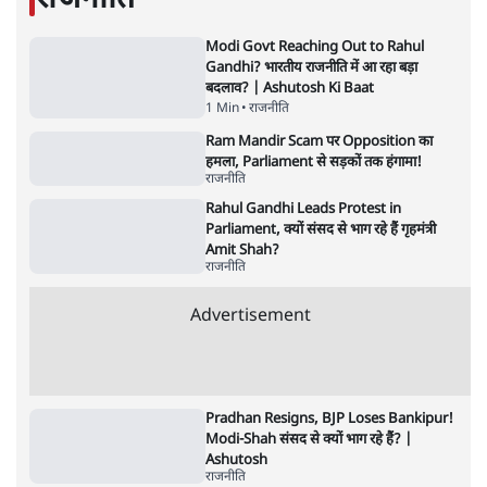
भागवत बोले- 'जेन ज़ी पर आँख मूंदकर भरोसा,
आंदोलन देश-विरोधी नहीं'; अतुल लिमये बोले थे-
'एंटी नेशनल'
6 Min
•
देश
•
नेशनल ब्यूरो
अतीक अहमद के बेटे अबान अहमद की सड़क हादसे
में मौत, जेल में बंद भाई से मिलने जा रहे थे
5 Min
•
उत्तर प्रदेश
•
लखनऊ ब्यूरो
कॉकरोच जनता पार्टी ने की देशव्यापी अभियान की
घोषणा- 'क्या बोलती पब्लिक'
4 Min
•
देश
•
राजनीतिक ब्यूरो
UPI पर प्रस्तावित शुल्क के पीछे ट्रंप का दबाव?
वीजा-मास्टरकार्ड को फायदा पहुँचाने की चर्चा
6 Min
•
विश्लेषण
•
नेशनल ब्यूरो
'E20- दाल में काला नहीं, पूरी दाल ही काली; वाहनों
को बरबाद कर रहा है इथेनॉल': राहुल
5 Min
•
देश
•
नेशनल ब्यूरो