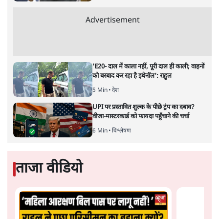
द्वारा साल 2014 में जारी घोषणा पत्र की तरह वायदों का पुलिंदा
है। बजट में अधिकांश योजनाओं का साल—दो साल में तो
अर्थव्यवस्था पर कोई असर दिखता प्रतीत नहीं होता। इसकी वजह
दुर्लभ खनिज गलियारे से लेकर नए जलमार्गों के विकास तक
लगभग सभी बड़ी परियोजनाओं के लागू होने की अवधि खासी लंबी
होना है। इसी तरह रोजगार संवर्धन के दावे वाली पर्यटन सुविधाओं
के विस्तार एवं उनके लिए टूरिस्ट गाइड आदि के प्रशिक्षण एवं पैरा
मेडिकल सेवाओं के लिए प्रशिक्षण सुविधाओं की स्थापना अथवा
विस्तार एवं क्लाउड कंप्यूटिंग नेटवर्क के विस्तार के लिए स्वदेशी
डेटा सेंटरों की स्थापना संबंधी घोषणाओं के लागू होने में लंबा समय
लगने की आशंका है।
बजट की अधिकतर घोषणा अर्थव्यवस्था में दूरगामी परिवर्तनों की
नीयत से की गई हैं जिनसे अगले वित्तवर्ष में तो कोई रोजगार बढ़ने
अथवा पूंजी निवेश में तेजी आने की संभावना कोई सुर्खरू होती
नहीं दिखती। इनमें से ज्यादातर की घोषणा साल 2029 के आम
चुनाव के मद्देनजर की गई प्रतीत हो रही है। शायद इसीलिए बजट