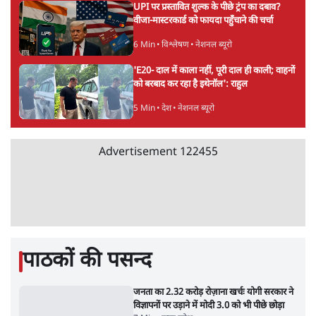
पीएम मोदी लाल किले से बताएं पैलेट गन चलाने का
आदेश किसका था, जंतर मंतर हमाराः CJP
5 Min
•
देश
सुखबीर बादल और पीएम मोदी मिले, पंजाब चुनाव से
पहले बीजेपी-अकाली दल गठबंधन की अटकलें तेज
6 Min
•
पंजाब
संसद में क्या FCRA बिल पेश कर सकते हैं शाह?
कांग्रेस ने अपने सांसदों के लिए जारी किया व्हिप
6 Min
•
देश
Advertisement
'E20- दाल में काला नहीं, पूरी दाल ही काली; वाहनों
को बरबाद कर रहा है इथेनॉल': राहुल