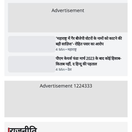
सर्वाधिक पढ़ी गयी खबरें
'अमित शाह के संसद में आने पर विचार करे सरकार':
राज्यसभा सभापति ने केंद्र से कहा
5 Min
•
देश
•
नेशनल ब्यूरो
उलटबांसीः राष्ट्र के चरित्र की मरम्मत जारी है
11 Min
•
व्यंग्य/उलटबाँसी
•
मुकेश कुमार
Advertisement