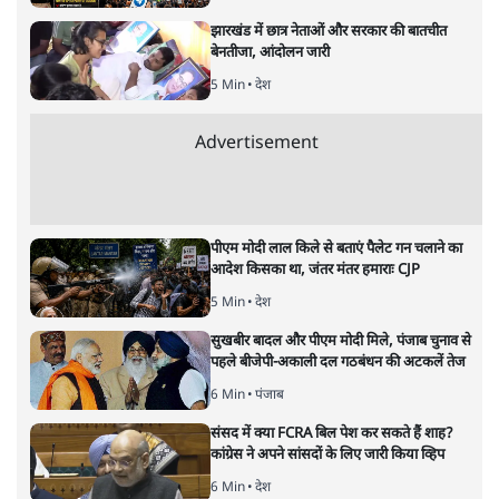
नतीजों पर परदे डालता घोषणा प्रधान
बजट!
अर्थतंत्र
|
अनन्त मित्तल
|
1 FEB, 2026
अनन्त मित्तल
यह बजट नीतिगत नतीजों से ज़्यादा घोषणाओं पर टिका क्यों दिखता
है? आंकड़ों, ज़मीनी हकीकत और वादों के बीच घोषणा-प्रधान बजट
की आलोचनात्मक पड़ताल।
केंद्रीय वित्तमंत्री निर्मला सीतारमण द्वारा
संसद में प्रस्तुत साल
2026—27 का केंद्रीय बजट बीजेपी और प्रधानमंत्री नरेंद्र मोदी