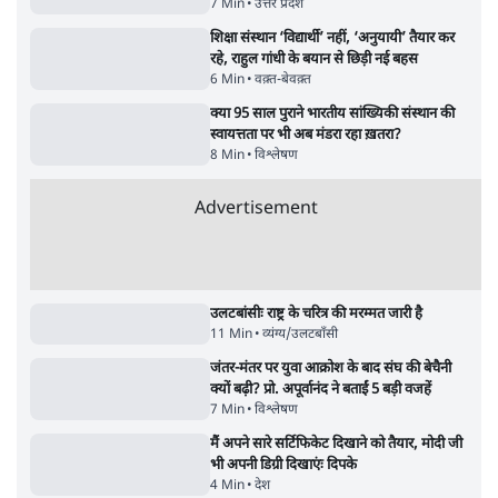
5 Min
•
देश
UPI पर प्रस्तावित शुल्क के पीछे ट्रंप का दबाव?
वीजा-मास्टरकार्ड को फायदा पहुँचाने की चर्चा
6 Min
•
विश्लेषण
ताजा वीडियो
Satya Hindi News बुलेटिन । 8 अगस्त, दोपहर 2
Satya Hindi
बजे की ख़बरें
बजे की ख़बरें