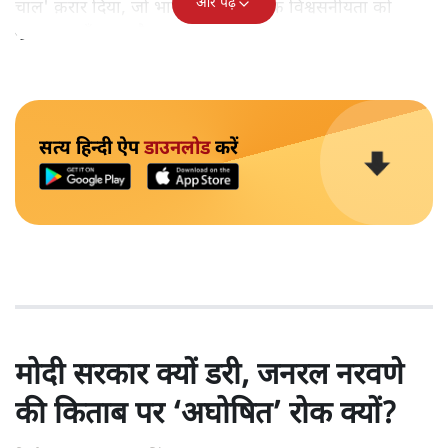
और पढ़ें
चाल' क़रार दिया, जो भारत की कूटनीतिक विश्वसनीयता को
नुक़सान पहुँचा रहा है।
सत्य हिन्दी ऐप
डाउनलोड
करें
मोदी सरकार क्यों डरी, जनरल नरवणे
की किताब पर ‘अघोषित’ रोक क्यों?