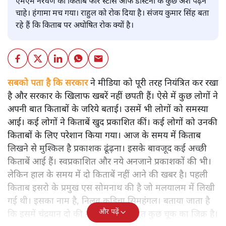
एमएम नरवणे की किताब फोर स्टार्स ऑफ डेस्टिनी के कुछ अंश पढ़ने
चाहे। हंगामा मच गया। राहुल को रोक दिया है। संजय कुमार सिंह बता
रहे हैं कि किताब पर अघोषित रोक क्यों है।
सबको पता है कि सरकार
ने मीडिया को पूरी तरह नियंत्रित कर रखा
है और सरकार के खिलाफ खबरें नहीं छपती हैं। ऐसे में कुछ लोगों ने
अपनी बात किताबों के जरिये बताई। उसमें भी लोगों को समस्या
आई। कई लोगों ने किताबें खुद प्रकाशित कीं। कई लोगों को उनकी
किताबों के लिए परेशान किया गया। आज के समय में किताब
लिखने से मुश्किल है प्रकाशक ढूंढ़ना। इसके बावजूद कई अच्छी
किताबें आई हैं। स्वप्रकाशित और नये अनजाने प्रकाशकों की भी।
लेकिन हाल के समय में दो किताबें नहीं आने की खबर है। पहली
किताब इसरो के प्रमुख एस सोमनाथ की है जो मलयालम में लिखी
गई थी। इसका नाम है, निलवु कुडिचा सिमहंगल। बताया जाता है
और पढ़ें
कि इसमें चंद्रयान दो की नाकामी से संबंधित कुछ चूक का जिक्र है।