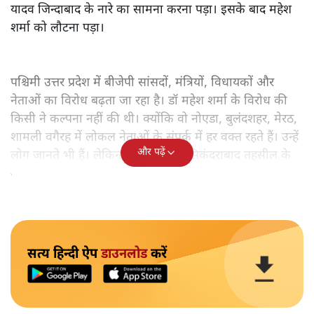
यादव जिन्दाबाद के नारे का सामना करना पड़ा। इसके बाद महेश
शर्मा को लौटना पड़ा।
पश्चिमी उत्तर प्रदेश में बीजेपी सांसदों, मंत्रियों, विधायकों और
नेताओं का विरोध बढ़ता जा रहा है। डॉ महेश शर्मा के विरोध की
किसी ने कल्पना नहीं की थी। क्योंकि वो नोएडा, बुलंदशहर, मेरठ,
शामली वगैरह में लोकल नेताओं के संपर्क में हर वक्त रहते हैं। उन्हें
और पढ़ें
लोग जानते भी हैं। लेकिन बुलंदशहर की सिकंदराबाद तहसील के
गांव दुल्हेरा में लोगों ने उनका घेराव कर लिया।
सत्य हिन्दी ऐप
डाउनलोड
करें