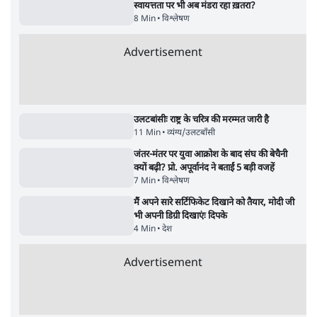
Advertisement
BJP और मोदी ‘गॉडफादर’ भागवत की Gen Z पर
सलाह मानेंः अभिजीत दिपके
5 Min
•
देश
•
राजनीतिक ब्यूरो
मार्क ज़करबर्ग का माफीनामाः ये बहुत अंदर की बात
है
9 Min
•
विश्लेषण
•
शीतल पी. सिंह
महुआ मोइत्रा से SC ने कहा- ' अंडों से क्यों डरती हैं?
स्वतंत्रता सेनानी सीने पर गोली खाते थे'
4 Min
•
देश
•
नेशनल ब्यूरो
Abhijeet Dipke Press Conference: CJP
का 'Kya Bolti Public' अभियान, चुनाव नहीं
लड़ेगी CJP!