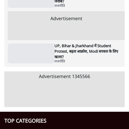
'महाराष्ट्र में गैर बीजेपी वोटरों के नामों को काटने की
बड़ी साज़िश'- रोहित पवार का आरोप
4 Min
•
महाराष्ट्र
पीएम केयर्स फंडः मार्च 2023 के बाद कोई हिसाब-
किताब नहीं, द हिन्दू की पड़ताल
4 Min
•
देश
Advertisement
1224333
राजनीति
Modi Govt Reaching Out to Rahul