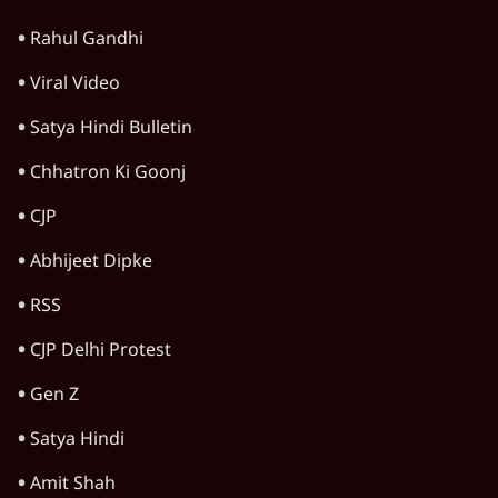
राजनीति
Ram Mandir Loot Echoes in UP
Assembly, चंदा चोरी पर CM Yogi का गोलमोल
जवाब?
राजनीति
Advertisement
UP, Bihar & Jharkhand में Student
Protest, बढ़ता आक्रोश, Modi सरकार के लिए
खतरा?
राजनीति
Advertisement
1345566