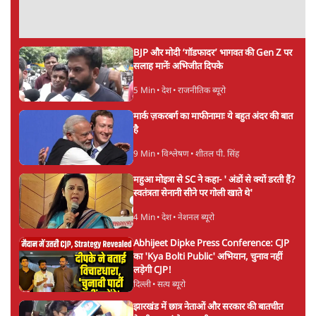
महिला आरक्षण बिलः किरण रिजिजू और राहुल गांधी
में एक्स पर ज़ुबानी जंग
4 Min
•
देश
भारत में मेटा की 'अवैध सेंसरशिप' बढ़ी, एक्टिविस्ट
टेलीग्राम की तरफ मुड़े
11 Min
•
देश
ताजा वीडियो