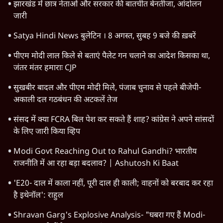
HOT TOPICS
Rahul Gandhi
Viral Video
Satya Hindi Bulletin
Chhatron Ki Goonj
CJP
Abhijeet Dipke
RSS
CJP Delhi Protest
Gen Z