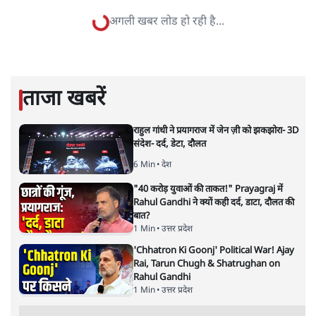
सवर्ण पाखंडः मोदी-शाह के कब्र खुदने
वाले आपत्तिजनक नारों पर अब चुप्पी
क्यों
विश्लेषण
|
मुकेश कुमार
|
29 JAN, 2026
मुकेश कुमार
आप हैरान हुए या नहीं। पीएम मोदी और अमित शाह के खिलाफ
जेएनयू में जब कब्र खुदने वाले आपत्तिजनक नारे लगे तो फौरन
एफआईआर दर्ज की गई। छात्रों को देशद्रोही कहा गया। वैसे ही नारे