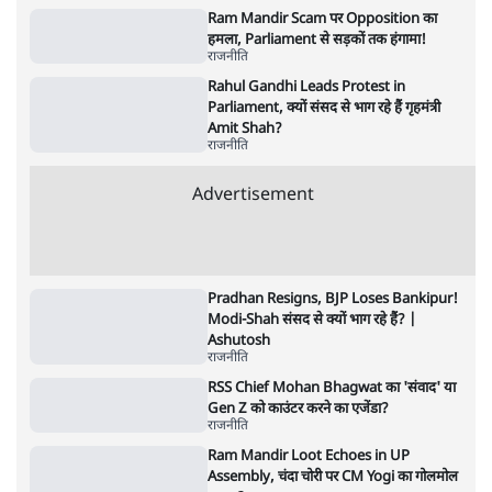
रहे, राहुल गांधी के बयान से छिड़ी नई बहस
6 Min
•
वक़्त-बेवक़्त
क्या 95 साल पुराने भारतीय सांख्यिकी संस्थान की
स्वायत्तता पर भी अब मंडरा रहा ख़तरा?
8 Min
•
विश्लेषण
Advertisement
उलटबांसीः राष्ट्र के चरित्र की मरम्मत जारी है
11 Min
•
व्यंग्य/उलटबाँसी
जंतर-मंतर पर युवा आक्रोश के बाद संघ की बेचैनी
क्यों बढ़ी? प्रो. अपूर्वानंद ने बताईं 5 बड़ी वजहें
7 Min
•
विश्लेषण
मैं अपने सारे सर्टिफिकेट दिखाने को तैयार, मोदी जी
भी अपनी डिग्री दिखाएंः दिपके
4 Min
•
देश
Advertisement