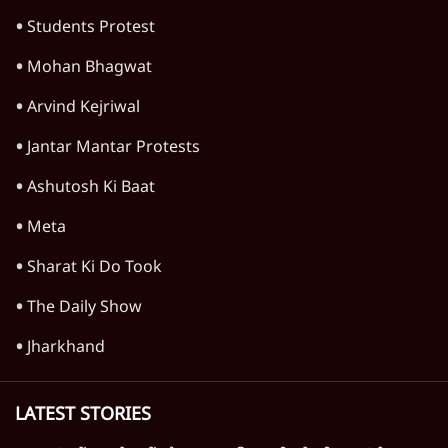
TOP CATEGORIES
देश
वीडियो
दुनिया
विचार
उत्तर प्रदेश
न्यूज़ बुलेटिन
राजनीति
महाराष्ट्र
विश्लेषण
दिल्ली
बिहार
अर्थतंत्र
मध्य प्रदेश
पश्चिम बंगाल
पंजाब
कर्नाटक
राजस्थान
जम्मू कश्मीर
खेल
वक़्त-बेवक़्त