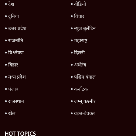
Gandhi? भारतीय राजनीति में आ रहा बड़ा
बदलाव? | Ashutosh Ki Baat
1 Min
•
राजनीति
Ram Mandir Scam पर Opposition का
हमला, Parliament से सड़कों तक हंगामा!
राजनीति
Rahul Gandhi Leads Protest in
Parliament, क्यों संसद से भाग रहे हैं गृहमंत्री
Amit Shah?
राजनीति
Advertisement
Pradhan Resigns, BJP Loses Bankipur!
Modi-Shah संसद से क्यों भाग रहे हैं? |
Ashutosh
राजनीति
RSS Chief Mohan Bhagwat का 'संवाद' या
Gen Z को काउंटर करने का एजेंडा?