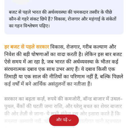
बजट से पहले भारत की अर्थव्यवस्था की चमकदार तस्वीर के पीछे
कौन-से गहरे संकट छिपे हैं? विकास, रोजगार और महंगाई के संकेतों
का गहन विश्लेषण पढ़िए।
हर बजट से पहले सरकार
विकास, रोजगार, गरीब कल्याण और
निवेश की बड़ी घोषणाओं का वादा करती है। लेकिन इस बार बजट
ऐसे समय में आ रहा है, जब भारत की अर्थव्यवस्था के भीतर कई
संरचनात्मक दबाव एक साथ उभर आए हैं। ये दबाव किसी एक
तिमाही या एक साल की नीतियों का परिणाम नहीं हैं, बल्कि पिछले
कई वर्षों में बने आर्थिक असंतुलनों का नतीजा हैं।
सरकार का बढ़ता कर्ज़, रुपये की कमजोरी, बॉन्ड बाजार में उथल–
पुथल, बैंकों की घटती जमा राशि, और घरेलू बचत का शेयर बाजार
की ओर तेज़ी से जाना- ये सभी संकेत इस ओर इशारा करते हैं कि
और पढ़ें
समस्या अस्थायी नहीं, बल्कि गहरी और प्रणालीगत यानी स्ट्रक्चरल