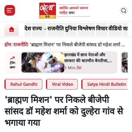
देश
राज्य
राजनीति
दुनिया
विश्लेषण
विचार
वीडियो
वक़्त
होम
/
राजनीति
/
'ब्राह्मण मिशन' पर निकले बीजेपी सांसद डॉ महेश शर्मा को
दुल्हेरा गांव से भगाया गया
ं और
राहुल गांधी के जेन ज़ी इवेंट 'छात्रों
तीजा,
की गूंज' को शर्तों के साथ मंज़ूरी
ट्रेंडिंग
देना पड़ा
5 Min
.
देश
ख़बर
Rahul Gandhi
Viral Video
Satya Hindi Bulletin
'ब्राह्मण मिशन' पर निकले बीजेपी
सांसद डॉ महेश शर्मा को दुल्हेरा गांव से
भगाया गया