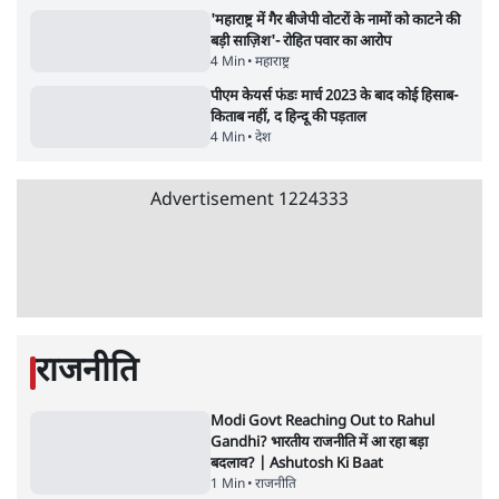
दिल्ली
•
सत्य ब्यूरो
झारखंड में छात्र नेताओं और सरकार की बातचीत
बेनतीजा, आंदोलन जारी
5 Min
•
देश
•
सत्य ब्यूरो
Advertisement
122455
पाठकों की पसन्द
जनता का 2.32 करोड़ रोज़ाना खर्चः योगी सरकार ने
विज्ञापनों पर उड़ाने में मोदी 3.0 को भी पीछे छोड़ा
7 Min
•
उत्तर प्रदेश
शिक्षा संस्थान ‘विद्यार्थी’ नहीं, ‘अनुयायी’ तैयार कर