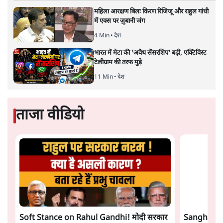
मुकेश कुमार
की और स्टोरी पढ़ें
अगली खबर लोड हो रही है...
ताजा खबरें
राहुल गांधी ने प्रयागराज में जेन ज़ी को झकझोरा- 3D
संदेश- दर्द, डेटा, दौलत
6 Min
•
देश
"40 करोड़ युवाओं की ताकत!" Prayagraj में
Rahul Gandhi ने क्यों कही दर्द, डाटा, दौलत की
बात?
1 Min
•
उत्तर प्रदेश
'Chhatron Ki Goonj' Political War! Ajay
Rai, Tarun Chugh & Shatrughan on