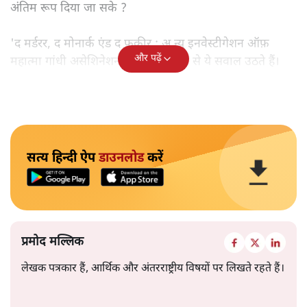
अंतिम रूप दिया जा सके ?
'द मर्डरर, द मोनार्क एंड द फ़कीर : अ न्यू इनवेस्टीगेशन ऑफ़
और पढ़ें
महात्मा गांधी असेशिनेशन' नामक किताब से ये सवाल उठते हैं।
सत्य हिन्दी ऐप
डाउनलोड
करें
प्रमोद मल्लिक
लेखक पत्रकार हैं, आर्थिक और अंतरराष्ट्रीय विषयों पर लिखते रहते हैं।