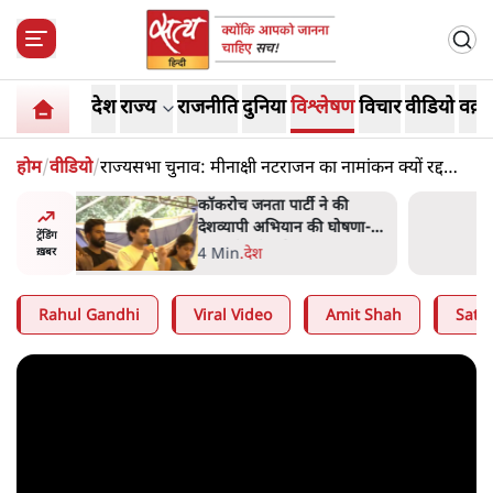
देश
राज्य
राजनीति
दुनिया
विश्लेषण
विचार
वीडियो
वक़्त
होम
/
वीडियो
/
राज्यसभा चुनाव: मीनाक्षी नटराजन का नामांकन क्यों रद्द
हुआ?
 की
BJP और मोदी ‘गॉडफादर’ भागवत
घोषणा-
की Gen Z पर सलाह मानेंः
ट्रेंडिंग
अभिजीत दिपके
5 Min
.
देश
ख़बर
Rahul Gandhi
Viral Video
Amit Shah
Satya