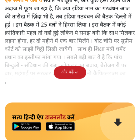
ऐसे समय में जब ये
सवाल मजबूती से, और कुछ हँसी उड़ाने वाले
अंदाज में पूछा जा रहा है, कि क्या इंडिया नाम का गठबंधन आज
की तारीख में ज़िंदा भी है, तब इंडिया गठबंधन की बैठक दिल्ली में
हुई । इस बैठक में 25 दलों ने हिस्सा लिया । इस बैठक में कोई
क्रांतिकारी पहल तो नहीं हुई लेकिन ये समझ बनी कि साथ मिलकर
लड़ना होगा, हर दो महीने में एक बार मिलेंगे । वोट चोरी पर सुप्रीम
कोर्ट को साझी चिट्ठी लिखी जायेगी । साथ ही शिक्षा मंत्री धर्मेंद्र
प्रधान का इस्तीफा मांगा गया । सबसे बड़ी बात ये है कि पांच
बिन्दुओं - संविधान की रक्षा, लोकतंत्र का बचाव, बेरोजगारी पर
और पढ़ें
वार, महंगाई पर सरकार का घेराव और क्रोनी कैपिटलइज्म का
विरोध - सहमति बना कर भविष्य के संघर्ष का खाका खींचा गया ।
सत्य हिन्दी ऐप
डाउनलोड
करें