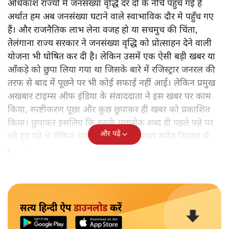
अधिकांश राज्यों में जनसंख्या वृद्धि दर दो के नीचे पहुँच गई है
अर्थात हम अब जनसंख्या घटाने वाले स्वाभाविक दौर मे पहुँच गए
हैं। और राजनैतिक लाभ लेना वजह हो या सचमुच की चिंता,
तेलंगाना राज्य सरकार ने जनसंख्या वृद्धि को प्रोत्साहन देने वाली
योजना भी घोषित कर दी है। लेकिन उसमें एक ऐसी बड़ी खबर या
आँकड़े को छुपा लिया गया था जिसके बारे में रजिस्ट्रार जनरल की
तरफ से बाद में पूछने पर भी कोई सफाई नहीं आई। लेकिन प्रमुख
अखबार टाइम्स ऑफ इंडिया के संवाददाता ने इस खबर पर काम
किया, स्पष्टीकरण पूछा और कुछ छुपाकर ही खबर को प्रकाशित
किया। छुपाकर इसलिए कि इसके पचासेक शब्द ही पहले पन्ने पर
और पढ़ें
दबे हुए पड़े थे लेकिन अंदर के पन्ने पर ग्राफिक्स समेत विस्तार से
खबर दी।
सत्य हिन्दी ऐप
डाउनलोड
करें