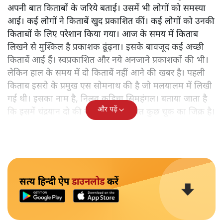
अपनी बात किताबों के जरिये बताई। उसमें भी लोगों को समस्या
आई। कई लोगों ने किताबें खुद प्रकाशित कीं। कई लोगों को उनकी
किताबों के लिए परेशान किया गया। आज के समय में किताब
लिखने से मुश्किल है प्रकाशक ढूंढ़ना। इसके बावजूद कई अच्छी
किताबें आई हैं। स्वप्रकाशित और नये अनजाने प्रकाशकों की भी।
लेकिन हाल के समय में दो किताबें नहीं आने की खबर है। पहली
किताब इसरो के प्रमुख एस सोमनाथ की है जो मलयालम में लिखी
गई थी। इसका नाम है, निलवु कुडिचा सिमहंगल। बताया जाता है
और पढ़ें
कि इसमें चंद्रयान दो की नाकामी से संबंधित कुछ चूक का जिक्र है।
सत्य हिन्दी ऐप
डाउनलोड
करें