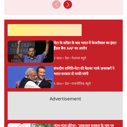
अनन्त मित्तल
लेखक वरिष्ठ पत्रकार हैं एवं 'अमेरिकी इतिहास की रूपरेखा' पुस्तक के
अनुवादक हैं।
अनन्त मित्तल
की और स्टोरी पढ़ें
अगली खबर लोड हो रही है...
ताजा खबरें
Abhijeet Dipke Press Conference: CJP
का 'Kya Bolti Public' अभियान, चुनाव नहीं
लड़ेगी CJP!
दिल्ली