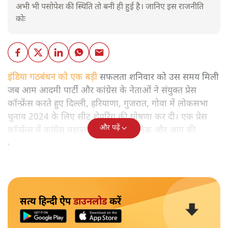
अभी भी पसोपेश की स्थिति तो बनी ही हुई है। जानिए इस राजनीति
कोः
इंडिया गठबंधन को एक बड़ी
सफलता शनिवार को उस समय मिली
जब आम आदमी पार्टी और कांग्रेस के नेताओं ने संयुक्त प्रेस
कॉन्फ्रेंस करते हुए दिल्ली, हरियाणा, गुजरात, गोवा में लोकसभा
चुनाव 2024 के लिए सीट शेयरिंग की घोषणा कर दी। एक प्रेस
और पढ़ें
कॉन्फ्रेंस में कांग्रेस महासचिव मुकुल वासनिक और आप की
आतिशी और अन्य नेता मौजूद थे।
सत्य हिन्दी ऐप
डाउनलोड
करें