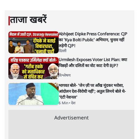
सरल भाषा में जटिल प्रश्नों को खोलने की—उन्हें आज के
हिंदी‑हिंदुस्तानी लेखन में एक विशिष्ट स्थान देती है।
सतीश झा
की और स्टोरी पढ़ें
नतीजों पर परदे डालता घोषणा प्रधान
बजट!
अर्थतंत्र
|
अनन्त मित्तल
|
1 FEB, 2026
अनन्त मित्तल