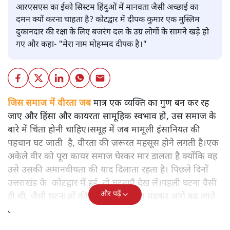
आरएसएस का ईको सिस्टम हिंदुओं में मानवता जैसी अच्छाई का
दमन क्यों करना चाहता है? कोटद्वार में दीपक कुमार एक मुस्लिम
दुकानदार की रक्षा के लिए बजरंग दल के उग्र लोगों के सामने खड़े हो
गए और कहा- "मेरा नाम मोहम्मद दीपक है।"
जिस समाज में वीरता जब
मात्र एक व्यक्ति का गुण बन कर रह
जाए और हिंसा और कायरता सामूहिक स्वभाव हो, उस समाज के
बारे में चिंता होनी चाहिए।समूह में जब मामूली इंसानियत की
पहचान घट जाती है, वीरता की ज़रूरत महसूस होने लगती है।एक
अकेले वीर को पूरा कायर समाज घेरकर मार डालता है क्योंकि वह
उसे उसकी अमानवीयता की याद दिलाता रहता है। पिछले दिनों
उत्तराखंड के कोटद्वार में हुई दो घटनाएँ देख लें।पहली घटना वैसी
और पढ़ें
ही थी, जैसी घटनाओं की खबर हम रोज़ाना पढ़कर आगे बढ़ जाते
हैं।भारत के तक़रीबन हर हिस्से से ऐसी खबर आती ही रहती है।