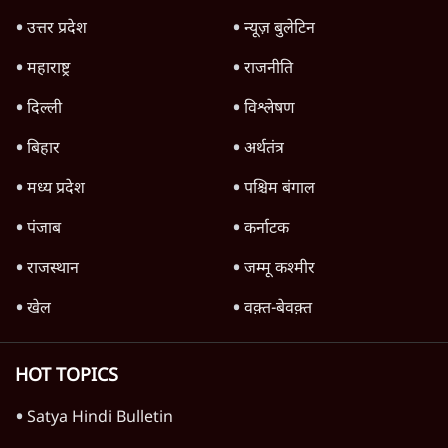
स्वायत्तता पर भी अब मंडरा रहा ख़तरा?
8 Min
•
विश्लेषण
जंतर-मंतर पर युवा आक्रोश के बाद संघ की बेचैनी
क्यों बढ़ी? प्रो. अपूर्वानंद ने बताईं 5 बड़ी वजहें
7 Min
•
विश्लेषण
Advertisement
'महाराष्ट्र में गैर बीजेपी वोटरों के नामों को काटने की
बड़ी साज़िश'- रोहित पवार का आरोप
4 Min
•
महाराष्ट्र
राहुल गांधी ने कहा- अमित शाह ने ही छात्रों पर पैलेट
गन चलवाई, सरकार का आरोपों से इंकार
11 Min
•
देश
Advertisement
1224333