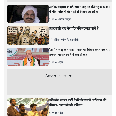
यह बजट नीतिगत नतीजों से ज़्यादा घोषणाओं पर टिका क्यों दिखता
है? आंकड़ों, ज़मीनी हकीकत और वादों के बीच घोषणा-प्रधान बजट
की आलोचनात्मक पड़ताल।
केंद्रीय वित्तमंत्री निर्मला सीतारमण द्वारा
संसद में प्रस्तुत साल
2026—27 का केंद्रीय बजट बीजेपी और प्रधानमंत्री नरेंद्र मोदी
द्वारा साल 2014 में जारी घोषणा पत्र की तरह वायदों का पुलिंदा
है। बजट में अधिकांश योजनाओं का साल—दो साल में तो
अर्थव्यवस्था पर कोई असर दिखता प्रतीत नहीं होता। इसकी वजह
दुर्लभ खनिज गलियारे से लेकर नए जलमार्गों के विकास तक
लगभग सभी बड़ी परियोजनाओं के लागू होने की अवधि खासी लंबी
होना है। इसी तरह रोजगार संवर्धन के दावे वाली पर्यटन सुविधाओं
के विस्तार एवं उनके लिए टूरिस्ट गाइड आदि के प्रशिक्षण एवं पैरा
मेडिकल सेवाओं के लिए प्रशिक्षण सुविधाओं की स्थापना अथवा