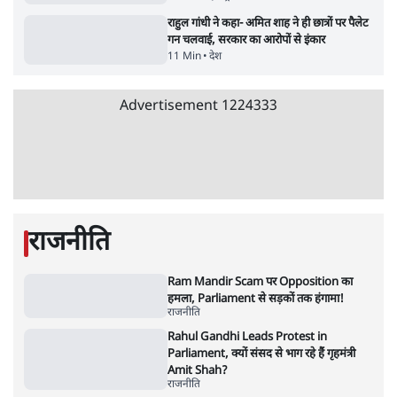
3 Min
•
देश
•
नेशनल ब्यूरो
संसदीय समिति-मेटा की बैठकः मार्क ज़करबर्ग ने
भारत सरकार से माफी मांगी
5 Min
•
देश
•
राजनीतिक ब्यूरो
Advertisement
जंतर-मंतर प्रोटेस्ट- 'ताकतवर सरकार के नाम पर
आक्रामकता न दिखाए पुलिस, जेन जी को सुने': SC
5 Min
•
देश
•
नेशनल ब्यूरो
जंतर मंतर प्रोटेस्ट: 'युवाओं को प्रताड़ित किया जा रहा
है, पर मोदी-शाह में बोलने की हिम्मत नहीं'- राहुल
7 Min
•
देश
•
नेशनल ब्यूरो
पेंटर प्रशांत की दर्दनाक दास्तान- जंतर मंतर पर पैलेट