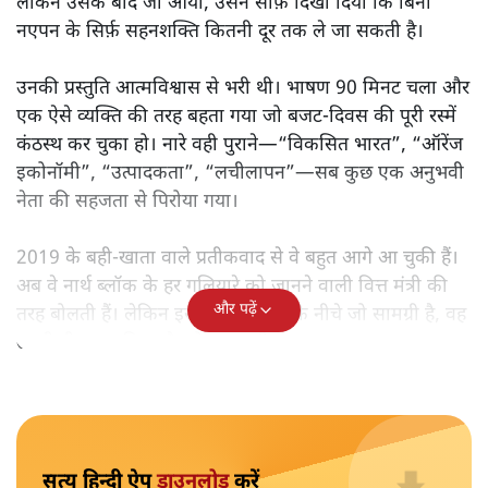
मोदी सरकार का बजट 2026 बड़े बदलाव का वादा करता दिखता है,
लेकिन क्या वह देहलीज़ पार कर पाया? नीतिगत झिझक, अधूरे सुधार
और ठहरे फैसलों के बीच बजट की आलोचनात्मक समीक्षा पढ़िए।
निर्मला सीतारमण जब 1 फ़रवरी
2026 को अपना नौवाँ केंद्रीय
बजट पेश करने उठीं तो वे आसानी से रिकॉर्ड बुक में दर्ज हो गईं।
लेकिन उसके बाद जो आया, उसने साफ़ दिखा दिया कि बिना
नएपन के सिर्फ़ सहनशक्ति कितनी दूर तक ले जा सकती है।
उनकी प्रस्तुति आत्मविश्वास से भरी थी। भाषण 90 मिनट चला और
एक ऐसे व्यक्ति की तरह बहता गया जो बजट‑दिवस की पूरी रस्में
कंठस्थ कर चुका हो। नारे वही पुराने—“विकसित भारत”, “ऑरेंज
इकोनॉमी”, “उत्पादकता”, “लचीलापन”—सब कुछ एक अनुभवी
नेता की सहजता से पिरोया गया।