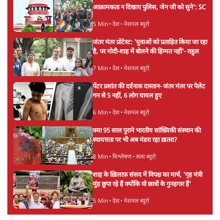
Urmilesh Exposes Voter List Plan: क्या
पिछड़ों और दलितों का वोट काट देगी BJP?
विश्लेषण
भागवत बोले- 'जेन ज़ी पर आँख मूंदकर भरोसा,
आंदोलन देश-विरोधी नहीं'; अतुल लिमये बोले थे-
'एंटी नेशनल'
6 Min
•
देश
Advertisement
अतीक अहमद के बेटे अबान अहमद की सड़क हादसे
में मौत, जेल में बंद भाई से मिलने जा रहे थे
5 Min
•
उत्तर प्रदेश
उलटबांसीः राष्ट्र के चरित्र की मरम्मत जारी है
11 Min
•
व्यंग्य/उलटबाँसी