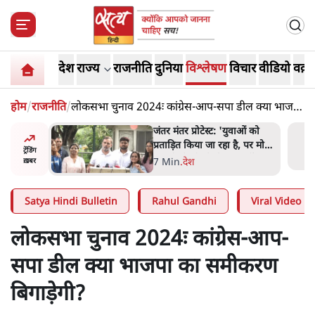
देश
राज्य
राजनीति
दुनिया
विश्लेषण
विचार
वीडियो
वक़्त
होम
/
राजनीति
/
लोकसभा चुनाव 2024ः कांग्रेस-आप-सपा डील क्या भाजपा
का समीकरण बिगाड़ेगी?
ाकतवर
जंतर मंतर प्रोटेस्ट: 'युवाओं को
रामकता न
प्रताड़ित किया जा रहा है, पर मोदी-
ट्रेंडिंग
ो सुने':
शाह में बोलने की हिम्मत नहीं'-
7 Min
.
देश
ख़बर
राहुल
Satya Hindi Bulletin
Rahul Gandhi
Viral Video
लोकसभा चुनाव 2024ः कांग्रेस-आप-
सपा डील क्या भाजपा का समीकरण
बिगाड़ेगी?