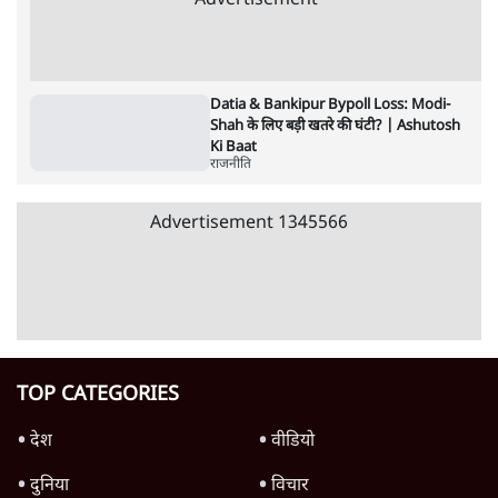
पाठकों की पसन्द
RSS नेता की जंतर मंतर आंदोलन पर टिप्पणी- सीधे
फायरिंग कराता, महिलाओं का रेप करवाता
4 Min
•
देश
शिक्षा संस्थान ‘विद्यार्थी’ नहीं, ‘अनुयायी’ तैयार कर
रहे, राहुल गांधी के बयान से छिड़ी नई बहस
6 Min
•
वक़्त-बेवक़्त
इंस्टाग्राम पर आरक्षण हटाओ आंदोलन का शिगूफा,
क्या Gen Z एकता तोड़ने की मुहिम?
7 Min
•
देश
Advertisement
जनता का 2.32 करोड़ रोज़ाना खर्चः योगी सरकार ने
विज्ञापनों पर उड़ाने में मोदी 3.0 को भी पीछे छोड़ा
7 Min
•
उत्तर प्रदेश
क्या 95 साल पुराने भारतीय सांख्यिकी संस्थान की