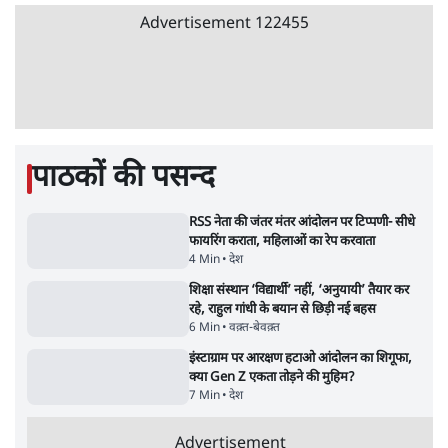
'अमित शाह के संसद में आने पर विचार करे सरकार':
राज्यसभा सभापति ने केंद्र से कहा
5 Min
•
देश
Advertisement
कॉकरोच जनता पार्टी ने की देशव्यापी अभियान की
घोषणा- 'क्या बोलती पब्लिक'
4 Min
•
देश
झारखंड के आंदोलनकारी छात्रों ने दबाव बढ़ाया,
सीएम हेमंत सोरेन का इस्तीफा मांगा, 10 को घेरेंगे
विधानसभा
4 Min
•
झारखंड
ताजा वीडियो