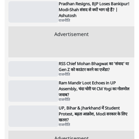
गन से 5 नहीं, 6 लोग घायल हुए
6 Min
•
देश
•
नेशनल ब्यूरो
क्या 95 साल पुराने भारतीय सांख्यिकी संस्थान की
स्वायत्तता पर भी अब मंडरा रहा ख़तरा?
8 Min
•
विश्लेषण
•
सत्य ब्यूरो
शाह के ख़िलाफ़ संसद में विपक्ष का मार्च, 'गृह मंत्री
मुंह छुपा रहे हैं क्योंकि वो छात्रों के गुनहगार हैं'
5 Min
•
देश
•
नेशनल ब्यूरो
Advertisement
122455