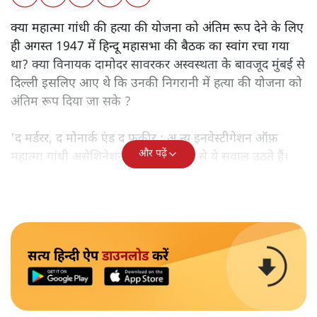
क्या महात्मा गांधी की हत्या की योजना को अंतिम रूप देने के लिए
ही अगस्त 1947 में हिन्दू महासभा की बैठक का स्वांग रचा गया
था? क्या विनायक दामोदर सावरकर अस्वस्थता के बावजूद मुंबई से
दिल्ली इसलिए आए थे कि उनकी निगरानी में हत्या की योजना को
अंतिम रूप दिया जा सके ?
'द मर्डरर, द मोनार्क एंड द फ़कीर : अ न्यू इनवेस्टीगेशन ऑफ़
और पढ़ें
महात्मा गांधी असेशिनेशन' नामक किताब से ये सवाल उठते हैं।
सत्य हिन्दी ऐप
डाउनलोड
करें