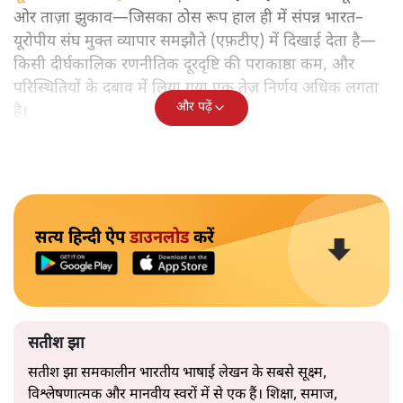
ओर ताज़ा झुकाव—जिसका ठोस रूप हाल ही में संपन्न भारत–
यूरोपीय संघ मुक्त व्यापार समझौते (एफ़टीए) में दिखाई देता है—
किसी दीर्घकालिक रणनीतिक दूरदृष्टि की पराकाष्ठा कम, और
परिस्थितियों के दबाव में लिया गया एक तेज़ निर्णय अधिक लगता
और पढ़ें
है।
सत्य हिन्दी ऐप
डाउनलोड
करें
सतीश झा
सतीश झा समकालीन भारतीय भाषाई लेखन के सबसे सूक्ष्म,
विश्लेषणात्मक और मानवीय स्वरों में से एक हैं। शिक्षा, समाज,