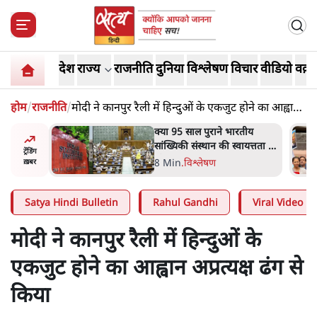
देश
राज्य
राजनीति
दुनिया
विश्लेषण
विचार
वीडियो
वक़्त
होम
/
राजनीति
/
मोदी ने कानपुर रैली में हिन्दुओं के एकजुट होने का आह्वान
अप्रत्यक्ष ढंग से किया
रतीय
शाह के ख़िलाफ़ संसद में विपक्ष का
वायत्तता पर
मार्च, 'गृह मंत्री मुंह छुपा रहे हैं
ट्रेंडिंग
ा?
क्योंकि वो छात्रों के गुनहगार हैं'
5 Min
.
देश
ख़बर
Satya Hindi Bulletin
Rahul Gandhi
Viral Video
मोदी ने कानपुर रैली में हिन्दुओं के
एकजुट होने का आह्वान अप्रत्यक्ष ढंग से
किया