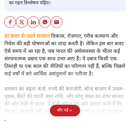
का गहन विश्लेषण पढ़िए।
हर बजट से पहले सरकार
विकास, रोजगार, गरीब कल्याण और
निवेश की बड़ी घोषणाओं का वादा करती है। लेकिन इस बार बजट
ऐसे समय में आ रहा है, जब भारत की अर्थव्यवस्था के भीतर कई
संरचनात्मक दबाव एक साथ उभर आए हैं। ये दबाव किसी एक
तिमाही या एक साल की नीतियों का परिणाम नहीं हैं, बल्कि पिछले
कई वर्षों में बने आर्थिक असंतुलनों का नतीजा हैं।
सरकार का बढ़ता कर्ज़, रुपये की कमजोरी, बॉन्ड बाजार में उथल–
पुथल, बैंकों की घटती जमा राशि, और घरेलू बचत का शेयर बाजार
की ओर तेज़ी से जाना- ये सभी संकेत इस ओर इशारा करते हैं कि
और पढ़ें
समस्या अस्थायी नहीं, बल्कि गहरी और प्रणालीगत यानी स्ट्रक्चरल
है।