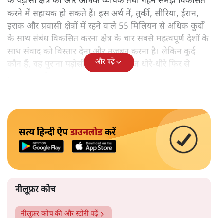
के पड़ोसी क्षेत्र को और अधिक व्यापक तथा गहन समझ विकसित
करने में सहायक हो सकते हैं। इस अर्थ में, तुर्की, सीरिया, ईरान,
इराक और प्रवासी क्षेत्रों में रहने वाले 55 मिलियन से अधिक कुर्दों
के साथ संबंध विकसित करना क्षेत्र के चार सबसे महत्वपूर्ण देशों के
साथ संवाद को विस्तार देना और मजबूत करना है। लेकिन कुर्द
और पढ़ें
कौन हैं, यह पुराना पड़ोसी जिसे भारत आज धीरे-धीरे फिर से
पहचान रहा है?
सत्य हिन्दी ऐप
डाउनलोड
करें
नीलूफ़र कोच
नीलूफ़र कोच
की और स्टोरी पढ़ें