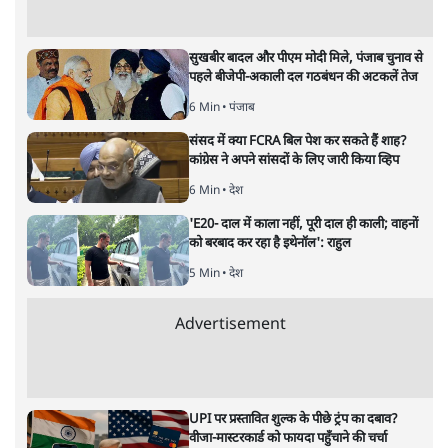
अगली खबर लोड हो रही है...
ताजा खबरें
भारत में मेटा की 'अवैध सेंसरशिप' बढ़ी, एक्टिविस्ट
टेलीग्राम की तरफ मुड़े
9 Min
•
देश
झारखंड में छात्र नेताओं और सरकार की बातचीत
बेनतीजा, आंदोलन जारी
5 Min
•
देश
पीएम मोदी लाल किले से बताएं पैलेट गन चलाने का
आदेश किसका था, जंतर मंतर हमाराः CJP
5 Min
•
देश