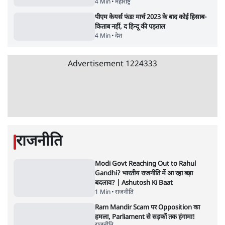
क्या 95 साल पुराने भारतीय सांख्यिकी संस्थान की
स्वायत्तता पर भी अब मंडरा रहा ख़तरा?
8 Min
•
विश्लेषण
Advertisement
उलटबांसीः राष्ट्र के चरित्र की मरम्मत जारी है
11 Min
•
व्यंग्य/उलटबाँसी
जंतर-मंतर पर युवा आक्रोश के बाद संघ की बेचैनी
क्यों बढ़ी? प्रो. अपूर्वानंद ने बताईं 5 बड़ी वजहें
7 Min
•
विश्लेषण
मैं अपने सारे सर्टिफिकेट दिखाने को तैयार, मोदी जी
भी अपनी डिग्री दिखाएंः दिपके
4 Min
•
देश
Advertisement