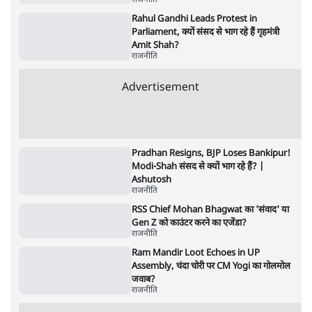
'महाराष्ट्र में गैर बीजेपी वोटरों के नामों को काटने की
बड़ी साज़िश'- रोहित पवार का आरोप
4 Min
•
महाराष्ट्र
पीएम केयर्स फंडः मार्च 2023 के बाद कोई हिसाब-
किताब नहीं, द हिन्दू की पड़ताल
4 Min
•
देश
Advertisement
1224333
राजनीति
Modi Govt Reaching Out to Rahul
Gandhi? भारतीय राजनीति में आ रहा बड़ा
बदलाव? | Ashutosh Ki Baat
1 Min
•
राजनीति