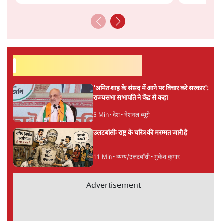
UPI पर प्रस्तावित शुल्क के पीछे ट्रंप का दबाव?
वीजा-मास्टरकार्ड को फायदा पहुँचाने की चर्चा
6 Min
•
विश्लेषण
मार्क ज़करबर्ग का माफीनामाः ये बहुत अंदर की बात
है
9 Min
•
विश्लेषण
ताजा वीडियो