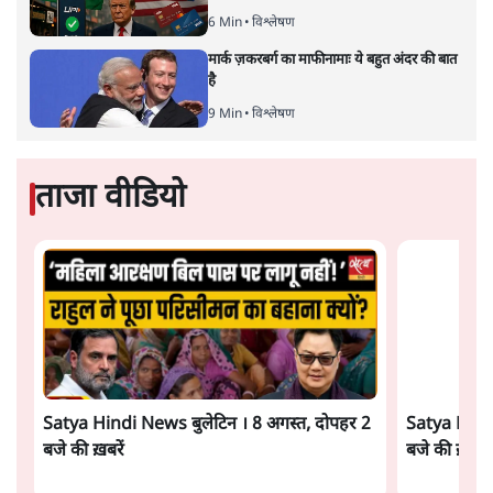
Advertisement
सुखबीर बादल और पीएम मोदी मिले, पंजाब चुनाव से
पहले बीजेपी-अकाली दल गठबंधन की अटकलें तेज
6 Min
•
पंजाब
संसद में क्या FCRA बिल पेश कर सकते हैं शाह?
कांग्रेस ने अपने सांसदों के लिए जारी किया व्हिप
6 Min
•
देश
'E20- दाल में काला नहीं, पूरी दाल ही काली; वाहनों
को बरबाद कर रहा है इथेनॉल': राहुल
5 Min
•
देश
Advertisement