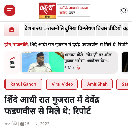
देश
राज्य
राजनीति
दुनिया
विश्लेषण
विचार
वीडियो
वक़्त
होम
/
राजनीति
/
शिंदे आधी रात गुजरात में देवेंद्र फडणवीस से मिले थे: रिपोर्ट
'जेन ज़ी पर आँख
अतीक अहमद के बेटे अबान अहमद
, आंदोलन देश-
की सड़क हादसे में मौत, जेल में बंद
ट्रेंडिंग
 अतुल लिमये बोले थे-
भाई से मिलने जा रहे थे
5 Min
.
उत्तर प्रदेश
ख़बर
Rahul Gandhi
Viral Video
Amit Shah
Satya
शिंदे आधी रात गुजरात में देवेंद्र
फडणवीस से मिले थे: रिपोर्ट
राजनीति
|
26 JUN, 2022