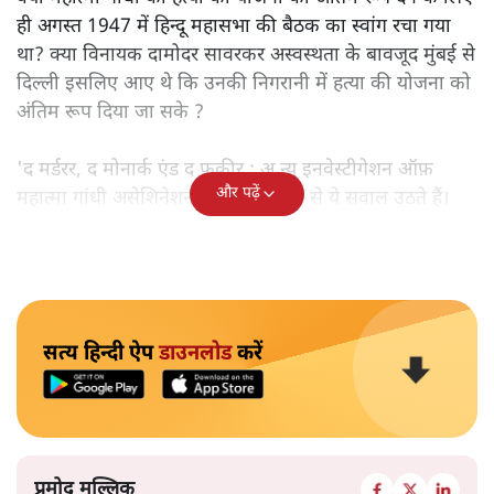
ही अगस्त 1947 में हिन्दू महासभा की बैठक का स्वांग रचा गया
था? क्या विनायक दामोदर सावरकर अस्वस्थता के बावजूद मुंबई से
दिल्ली इसलिए आए थे कि उनकी निगरानी में हत्या की योजना को
अंतिम रूप दिया जा सके ?
'द मर्डरर, द मोनार्क एंड द फ़कीर : अ न्यू इनवेस्टीगेशन ऑफ़
और पढ़ें
महात्मा गांधी असेशिनेशन' नामक किताब से ये सवाल उठते हैं।
सत्य हिन्दी ऐप
डाउनलोड
करें
प्रमोद मल्लिक