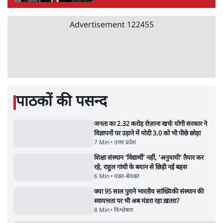
भागवत बोले- 'जेन ज़ी पर आँख मूंदकर भरोसा,
आंदोलन देश-विरोधी नहीं'; अतुल लिमये बोले थे-
'एंटी नेशनल'
6 Min
•
देश
•
नेशनल ब्यूरो
अतीक अहमद के बेटे अबान अहमद की सड़क हादसे
में मौत, जेल में बंद भाई से मिलने जा रहे थे
5 Min
•
उत्तर प्रदेश
•
लखनऊ ब्यूरो
झारखंड के आंदोलनकारी छात्रों ने दबाव बढ़ाया,
सीएम हेमंत सोरेन का इस्तीफा मांगा, 10 को घेरेंगे
विधानसभा
4 Min
•
झारखंड
•
सत्य ब्यूरो
कॉकरोच जनता पार्टी ने की देशव्यापी अभियान की
घोषणा- 'क्या बोलती पब्लिक'
4 Min
•
देश
•
राजनीतिक ब्यूरो
UPI पर प्रस्तावित शुल्क के पीछे ट्रंप का दबाव?