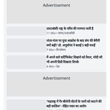
वीजा-मास्टरकार्ड को फायदा पहुँचाने की चर्चा
6 Min
•
विश्लेषण
•
नेशनल ब्यूरो
Advertisement
122455
पाठकों की पसन्द
जनता का 2.32 करोड़ रोज़ाना खर्चः योगी सरकार ने
विज्ञापनों पर उड़ाने में मोदी 3.0 को भी पीछे छोड़ा
7 Min
•
उत्तर प्रदेश
शिक्षा संस्थान ‘विद्यार्थी’ नहीं, ‘अनुयायी’ तैयार कर
रहे, राहुल गांधी के बयान से छिड़ी नई बहस
6 Min
•
वक़्त-बेवक़्त