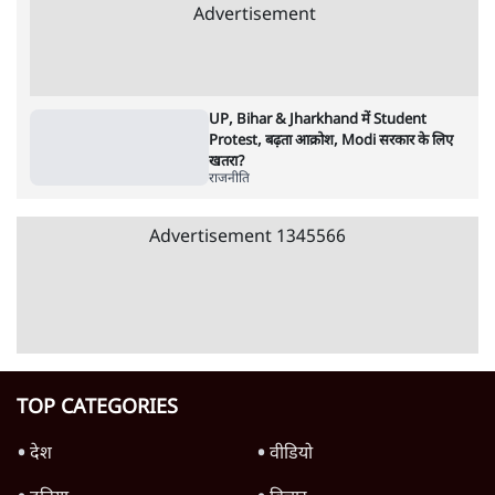
Ram Mandir Scam पर Opposition का
हमला, Parliament से सड़कों तक हंगामा!
राजनीति
Rahul Gandhi Leads Protest in
Parliament, क्यों संसद से भाग रहे हैं गृहमंत्री
Amit Shah?
राजनीति
Advertisement
Pradhan Resigns, BJP Loses Bankipur!
Modi-Shah संसद से क्यों भाग रहे हैं? |
Ashutosh
राजनीति
RSS Chief Mohan Bhagwat का 'संवाद' या
Gen Z को काउंटर करने का एजेंडा?
राजनीति
Ram Mandir Loot Echoes in UP
Assembly, चंदा चोरी पर CM Yogi का गोलमोल