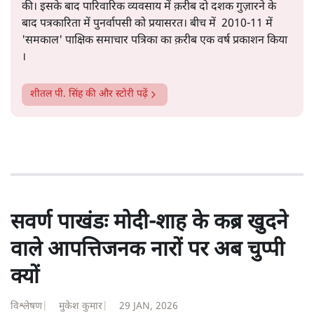
सत्य हिन्दी ऐप
डाउनलोड
करें
शीतल पी. सिंह
1984 से अमर उजाला, चौथी दुनिया, इंडिया टुडे, समय सूत्रधार,
स्वतंत्र भारत, दैनिक जागरण आदि में 1993 तक लगातार रिपोर्टिंग
की। इसके बाद पारिवारिक व्यवसाय में क़रीब दो दशक गुज़ारने के
बाद पत्रकारिता में पुनर्वापसी को प्रयासरत। बीच में 2010-11 में
'समकाल' पाक्षिक समाचार पत्रिका का क़रीब एक वर्ष प्रकाशन किया
।
शीतल पी. सिंह
की और स्टोरी पढ़ें