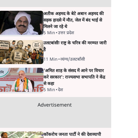
अतीक अहमद के बेटे अबान अहमद की
सड़क हादसे में मौत, जेल में बंद भाई से
मिलने जा रहे थे
5 Min
•
उत्तर प्रदेश
उलटबांसीः राष्ट्र के चरित्र की मरम्मत जारी
है
11 Min
•
व्यंग्य/उलटबाँसी
'अमित शाह के संसद में आने पर विचार
करे सरकार': राज्यसभा सभापति ने केंद्र
से कहा
5 Min
•
देश
Advertisement
कॉकरोच जनता पार्टी ने की देशव्यापी