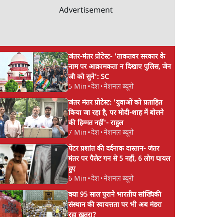
Advertisement
जंतर-मंतर प्रोटेस्ट- 'ताकतवर सरकार के
नाम पर आक्रामकता न दिखाए पुलिस, जेन
जी को सुने': SC
5 Min
•
देश
•
नेशनल ब्यूरो
जंतर मंतर प्रोटेस्ट: 'युवाओं को प्रताड़ित
किया जा रहा है, पर मोदी-शाह में बोलने
की हिम्मत नहीं'- राहुल
7 Min
•
देश
•
नेशनल ब्यूरो
पेंटर प्रशांत की दर्दनाक दास्तान- जंतर
मंतर पर पैलेट गन से 5 नहीं, 6 लोग घायल
हुए
6 Min
•
देश
•
नेशनल ब्यूरो
क्या 95 साल पुराने भारतीय सांख्यिकी
संस्थान की स्वायत्तता पर भी अब मंडरा
रहा ख़तरा?