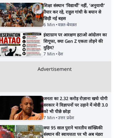
रने का
Assembly, चंदा चोरी पर
बढ़ता आक्रोश, Modi
शिक्षा संस्थान ‘विद्यार्थी’ नहीं, ‘अनुयायी’
तैयार कर रहे, राहुल गांधी के बयान से
CM Yogi का गोलमोल
सरकार के लिए खतरा?
छिड़ी नई बहस
जवाब?
6 Min
•
वक़्त-बेवक़्त
इंस्टाग्राम पर आरक्षण हटाओ आंदोलन का
शिगूफा, क्या Gen Z एकता तोड़ने की
मुहिम?
7 Min
•
देश
Advertisement
जनता का 2.32 करोड़ रोज़ाना खर्चः योगी
सरकार ने विज्ञापनों पर उड़ाने में मोदी 3.0
को भी पीछे छोड़ा
7 Min
•
उत्तर प्रदेश
क्या 95 साल पुराने भारतीय सांख्यिकी
संस्थान की स्वायत्तता पर भी अब मंडरा