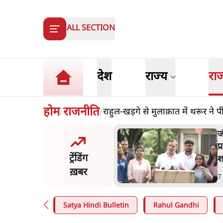
ALL SECTION
देश
राज्य
रा
होम
राजनीति
राहुल-खड़गे से मुलाक़ात में थरूर ने प
/
/
मंतर प्रोटेस्ट- 'ताकतवर सरकार
ज
ाम पर आक्रामकता न दिखाए
प
ट्रेंडिंग
, जेन जी को सुने': SC
श
ख़बर
n
.
देश
7
Satya Hindi Bulletin
Rahul Gandhi