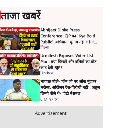
ताजा खबरें
Abhijeet Dipke Press
Conference: CJP का 'Kya Bolti
Public' अभियान, चुनाव नहीं लड़ेगी
दिल्ली
CJP!
Urmilesh Exposes Voter List
Plan: क्या पिछड़ों और दलितों का वोट
काट देगी BJP?
विश्लेषण
भागवत बोले- 'जेन ज़ी पर आँख मूंदकर
भरोसा, आंदोलन देश-विरोधी नहीं'; अतुल
लिमये बोले थे- 'एंटी नेशनल'
6 Min
•
देश
Advertisement