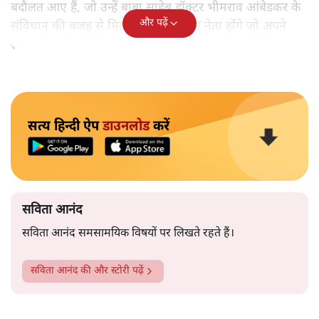
बदौलत आए हैं, जो उन्हें बाबा साहेब डॉक्टर भीमराव आंबेडकर के
और पढ़ें
संविधान की वजह से मिला। ऐसे बहुत कम नेता होंगे जो अपने
समाज के मुद्दों को विधानसभाओं में और संसद में उठाते हैं।
सत्य हिन्दी ऐप
डाउनलोड
करें
सविता आनंद
सविता आनंद समसामयिक विषयों पर लिखते रहते हैं।
सविता आनंद
की और स्टोरी पढ़ें