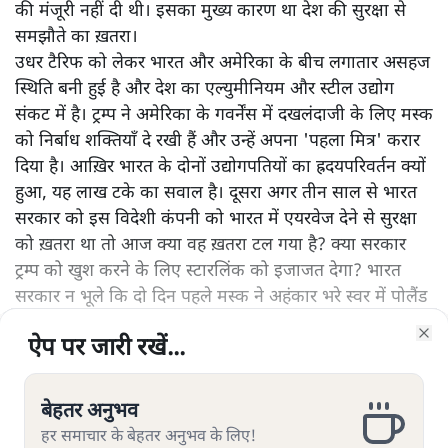
की मंजूरी नहीं दी थी। इसका मुख्य कारण था देश की सुरक्षा से
समझौते का ख़तरा।
उधर टैरिफ को लेकर भारत और अमेरिका के बीच लगातार असहज
स्थिति बनी हुई है और देश का एल्युमीनियम और स्टील उद्योग
संकट में है। ट्रम्प ने अमेरिका के गवर्नेंस में दखलंदाजी के लिए मस्क
को निर्बाध शक्तियाँ दे रखी हैं और उन्हें अपना 'पहला मित्र' करार
दिया है। आख़िर भारत के दोनों उद्योगपतियों का ह्रदयपरिवर्तन क्यों
हुआ, यह लाख टके का सवाल है। दूसरा अगर तीन साल से भारत
सरकार को इस विदेशी कंपनी को भारत में एयरवेज देने से सुरक्षा
को ख़तरा था तो आज क्या वह ख़तरा टल गया है? क्या सरकार
ट्रम्प को खुश करने के लिए स्टारलिंक को इजाजत देगा? भारत
सरकार न भूले कि दो दिन पहले मस्क ने अहंकार भरे स्वर में पोलैंड
के विदेशमंत्री से कहा था कि अगर स्टारलिंक यूक्रेन की संचार सेवा
ऐप पर जारी रखें...
ऐप पर जारी रखें...
ऐप पर जारी रखें...
ऐप पर जारी रखें...
ऐप पर जारी रखें...
ऐप पर जारी रखें...
ऐप पर जारी रखें...
रोक दे तो उस देश का पूरा फ्रंटलाइन सुरक्षा सिस्टम ध्वस्त हो
Clo
Clo
Clo
Clo
Clo
Clo
Clo
और पढ़ें
जाएगा। साथ ही व्हाइटहाउस में ट्रम्प-जेलेंस्की विवाद के बाद यूक्रेन
की सभी इंटेलिजेंस शेयरिंग रोक दी गयी थी।
बेहतर अनुभव
बेहतर अनुभव
बेहतर अनुभव
बेहतर अनुभव
बेहतर अनुभव
बेहतर अनुभव
बेहतर अनुभव
हर समाचार के बेहतर अनुभव के लिए!
हर समाचार के बेहतर अनुभव के लिए!
हर समाचार के बेहतर अनुभव के लिए!
हर समाचार के बेहतर अनुभव के लिए!
हर समाचार के बेहतर अनुभव के लिए!
हर समाचार के बेहतर अनुभव के लिए!
हर समाचार के बेहतर अनुभव के लिए!