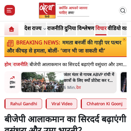
देश
राज्य
राजनीति
दुनिया
विश्लेषण
विचार
वीडियो
वक़्त
BREAKING NEWS:
ममता बनर्जी की गाड़ी पर पत्थर
और कीचड़ से हमला, बोलीं- ‘जान भी जा सकती थी’
होम
/
राजनीति
/
बीजेपी आलाकमान का सिरदर्द बढ़ाएंगी वसुंधरा और उमा
भारती?
 रांची में
राहुल गांधी ने प्रयागराज में जेन ज़ी
ेस्ट कर रही
को झकझोरा- 3D संदेश- दर्द, डेटा,
ट्रेंडिंग
दौलत
6 Min
.
देश
ख़बर
Rahul Gandhi
Viral Video
Chhatron Ki Goonj
बीजेपी आलाकमान का सिरदर्द बढ़ाएंगी