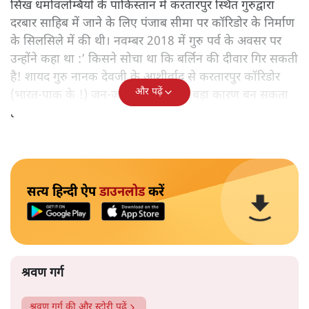
सिख धर्मावलम्बियों के पाकिस्तान में करतारपुर स्थित गुरुद्वारा
दरबार साहिब में जाने के लिए पंजाब सीमा पर कॉरिडोर के निर्माण
के सिलसिले में की थी। नवम्बर 2018 में गुरु पर्व के अवसर पर
उन्होंने कहा था :’ किसने सोचा था कि बर्लिन की दीवार गिर सकती
है! शायद गुरु नानक देवजी के आशीर्वाद से करतारपुर कॉरिडोर
और पढ़ें
(भारत-पाक के !) जन-जन को जोड़ने का बड़ा कारण बन सकता
है!‘
सत्य हिन्दी ऐप
डाउनलोड
करें
श्रवण गर्ग
श्रवण गर्ग
की और स्टोरी पढ़ें