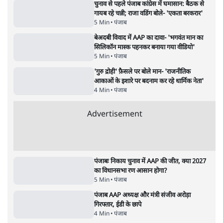
7 Min
•
देश
•
नेशनल ब्यूरो
पेंटर प्रशांत की दर्दनाक दास्तान- जंतर मंतर पर पैलेट
गन से 5 नहीं, 6 लोग घायल हुए
6 Min
•
देश
•
नेशनल ब्यूरो
क्या 95 साल पुराने भारतीय सांख्यिकी संस्थान की
स्वायत्तता पर भी अब मंडरा रहा ख़तरा?
8 Min
•
विश्लेषण
•
सत्य ब्यूरो
शाह के ख़िलाफ़ संसद में विपक्ष का मार्च, 'गृह मंत्री
मुंह छुपा रहे हैं क्योंकि वो छात्रों के गुनहगार हैं'
5 Min
•
देश
•
नेशनल ब्यूरो
Advertisement
122455