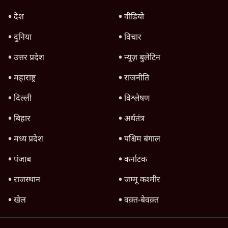
क्या 95 साल पुराने भारतीय सांख्यिकी संस्थान की
स्वायत्तता पर भी अब मंडरा रहा ख़तरा?
8 Min
•
विश्लेषण
जंतर-मंतर पर युवा आक्रोश के बाद संघ की बेचैनी
क्यों बढ़ी? प्रो. अपूर्वानंद ने बताईं 5 बड़ी वजहें
7 Min
•
विश्लेषण
Advertisement
'महाराष्ट्र में गैर बीजेपी वोटरों के नामों को काटने की
बड़ी साज़िश'- रोहित पवार का आरोप
4 Min
•
महाराष्ट्र
राहुल गांधी ने कहा- अमित शाह ने ही छात्रों पर पैलेट
गन चलवाई, सरकार का आरोपों से इंकार
11 Min
•
देश
Advertisement
1224333