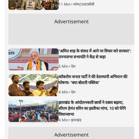
बिहार
|
समी अहमद
|
29 MAR, 2025
सीएम नीतीश कुमार
समी अहमद