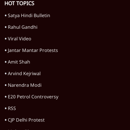
पंजाब
चुनाव से पहले पंजाब कांग्रेस में घमासान: बैठक से
गायब रहे चन्नी; राजा वडिंग बोले- 'एकता बरकरार'
5 Min
•
पंजाब
बेअदबी विवाद में AAP का दावा- 'भगवंत मान का
सिलिकॉन मास्क पहनकर बनाया गया वीडियो'
5 Min
•
पंजाब
'गुरु द्रोही' फ़ैसले पर बोले मान- 'राजनीतिक
आकाओं के इशारे पर बदनाम कर रहे धार्मिक नेता'
4 Min
•
पंजाब
Advertisement