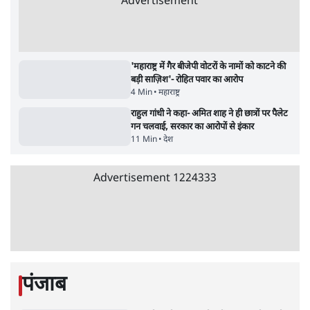
मेटा के सरेंडर के बाद भारत में केजरीवाल का इंस्टा
हैंडल बैनः AAP का आरोप
3 Min
•
देश
•
नेशनल ब्यूरो
संसदीय समिति-मेटा की बैठकः मार्क ज़करबर्ग ने
भारत सरकार से माफी मांगी
5 Min
•
देश
•
राजनीतिक ब्यूरो
Advertisement
जंतर-मंतर प्रोटेस्ट- 'ताकतवर सरकार के नाम पर
आक्रामकता न दिखाए पुलिस, जेन जी को सुने': SC
5 Min
•
देश
•
नेशनल ब्यूरो
जंतर मंतर प्रोटेस्ट: 'युवाओं को प्रताड़ित किया जा रहा
है, पर मोदी-शाह में बोलने की हिम्मत नहीं'- राहुल