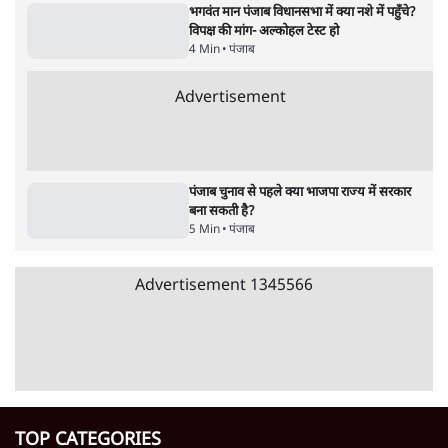
पाठकों की पसन्द
RSS नेता की जंतर मंतर आंदोलन पर टिप्पणी- सीधे
फायरिंग कराता, महिलाओं का रेप करवाता
4 Min
•
देश
शिक्षा संस्थान ‘विद्यार्थी’ नहीं, ‘अनुयायी’ तैयार कर
रहे, राहुल गांधी के बयान से छिड़ी नई बहस
6 Min
•
वक़्त-बेवक़्त
इंस्टाग्राम पर आरक्षण हटाओ आंदोलन का शिगूफा,
क्या Gen Z एकता तोड़ने की मुहिम?
7 Min
•
देश
Advertisement
जनता का 2.32 करोड़ रोज़ाना खर्चः योगी सरकार ने
विज्ञापनों पर उड़ाने में मोदी 3.0 को भी पीछे छोड़ा
7 Min
•
उत्तर प्रदेश