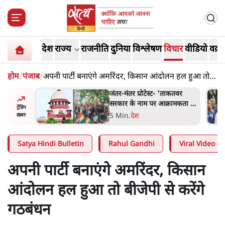
देश
राज्य
राजनीति
दुनिया
विश्लेषण
विचार
वीडियो
वक़्त
होम
/
पंजाब
/
अपनी पार्टी बनाएंगे अमरिंदर, किसान आंदोलन हल हुआ तो
बीजेपी से करेंगे गठबंधन
ाकतवर
जंतर मंतर प्रोटेस्ट: 'युवाओं को
रामकता न
प्रताड़ित किया जा रहा है, पर मोदी-
ट्रेंडिंग
ो सुने':
शाह में बोलने की हिम्मत नहीं'-
7 Min
.
देश
ख़बर
राहुल
Satya Hindi Bulletin
Rahul Gandhi
Viral Video
अपनी पार्टी बनाएंगे अमरिंदर, किसान
आंदोलन हल हुआ तो बीजेपी से करेंगे
गठबंधन