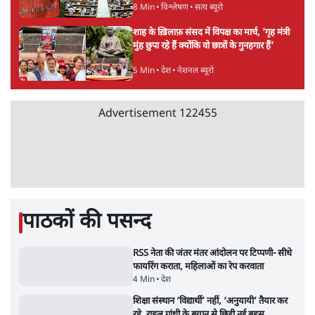
4 Min
•
देश
झारखंड के आंदोलनकारी छात्रों ने दबाव बढ़ाया,
सीएम हेमंत सोरेन का इस्तीफा मांगा, 10 को घेरेंगे
विधानसभा
4 Min
•
झारखंड
Advertisement
तरुण तेजपाल को 2013 के रेप केस में 10 साल की
जेल, बॉम्बे हाई कोर्ट ने सुनाई सजा
6 Min
•
महाराष्ट्र
राहुल गांधी के 'छात्रों की गूंज' कार्यक्रम की मंज़ूरी
प्रयागराज में रद्द, कांग्रेस बोली- 'हर हाल में होगा'
6 Min
•
देश