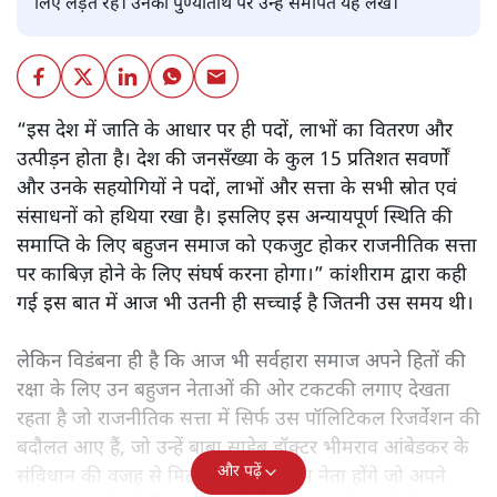
लिए लड़ते रहे। उनकी पुण्यतिथि पर उन्हें समर्पित यह लेख।
“इस देश में जाति के आधार पर ही पदों, लाभों का वितरण और
उत्पीड़न होता है। देश की जनसँख्या के कुल 15 प्रतिशत सवर्णों
और उनके सहयोगियों ने पदों, लाभों और सत्ता के सभी स्रोत एवं
संसाधनों को हथिया रखा है। इसलिए इस अन्यायपूर्ण स्थिति की
समाप्ति के लिए बहुजन समाज को एकजुट होकर राजनीतिक सत्ता
पर काबिज़ होने के लिए संघर्ष करना होगा।” कांशीराम द्वारा कही
गई इस बात में आज भी उतनी ही सच्चाई है जितनी उस समय थी।
लेकिन विडंबना ही है कि आज भी सर्वहारा समाज अपने हितों की
रक्षा के लिए उन बहुजन नेताओं की ओर टकटकी लगाए देखता
रहता है जो राजनीतिक सत्ता में सिर्फ उस पॉलिटिकल रिजर्वेशन की
बदौलत आए हैं, जो उन्हें बाबा साहेब डॉक्टर भीमराव आंबेडकर के
और पढ़ें
संविधान की वजह से मिला। ऐसे बहुत कम नेता होंगे जो अपने