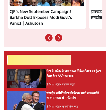
समी अहमद
समी अहमद
की और स्टोरी पढ़ें
अगली खबर लोड हो रही है...
ताजा खबरें
भागवत बोले- 'जेन ज़ी पर आँख मूंदकर भरोसा,
आंदोलन देश-विरोधी नहीं'; अतुल लिमये बोले थे-