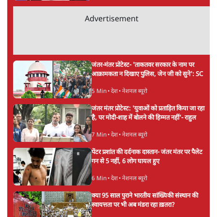
'एंटी नेशनल'
6 Min
•
देश
अतीक अहमद के बेटे अबान अहमद की सड़क हादसे
में मौत, जेल में बंद भाई से मिलने जा रहे थे
5 Min
•
उत्तर प्रदेश
उलटबांसीः राष्ट्र के चरित्र की मरम्मत जारी है
11 Min
•
व्यंग्य/उलटबाँसी
Advertisement
'अमित शाह के संसद में आने पर विचार करे सरकार':
राज्यसभा सभापति ने केंद्र से कहा
5 Min
•
देश
कॉकरोच जनता पार्टी ने की देशव्यापी अभियान की
घोषणा- 'क्या बोलती पब्लिक'