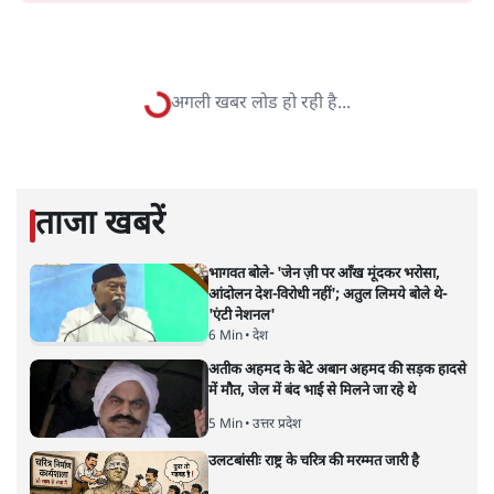
सत्य हिन्दी ऐप
डाउनलोड
करें
शंभुनाथ शुक्ल
शंभुनाथ शुक्ल
की और स्टोरी पढ़ें
उर्दू को लेकर फरेब और नीतीश की छवि
चमकाने की ऐसी कोशिश क्यों?