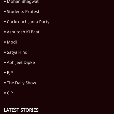
पंजाबः निकाय चुनाव में AAP की जीत, क्या 2027
का विधानसभा रण आसान होगा?
5 Min
•
पंजाब
पंजाब AAP अध्यक्ष और मंत्री संजीव अरोड़ा
गिरफ्तार, ईडी के छापे
4 Min
•
पंजाब
भगवंत मान पंजाब विधानसभा में क्या नशे में पहुँचे?
विपक्ष की मांग- अल्कोहल टेस्ट हो
4 Min
•
पंजाब
Advertisement
पंजाब चुनाव से पहले क्या भाजपा राज्य में सरकार
बना सकती है?
5 Min
•
पंजाब