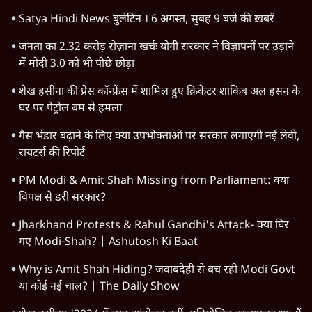
Advertisement
1345566
TOP CATEGORIES
देश
वीडियो
दुनिया
विचार
उत्तर प्रदेश
न्यूज़ बुलेटिन
महाराष्ट्र
राजनीति
दिल्ली
विश्लेषण
बिहार
अर्थतंत्र
मध्य प्रदेश
पश्चिम बंगाल