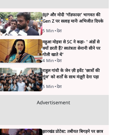
BJP और मोदी ‘गॉडफादर’ भागवत की
Gen Z पर सलाह मानेंः अभिजीत दिपके
5 Min
•
देश
महुआ मोइत्रा से SC ने कहा- ' अंडों से
क्यों डरती हैं? स्वतंत्रता सेनानी सीने पर
गोली खाते थे'
4 Min
•
देश
राहुल गांधी के जेन ज़ी इवेंट 'छात्रों की
गूंज' को शर्तों के साथ मंज़ूरी देना पड़ा
5 Min
•
देश
Advertisement
झारखंड प्रोटेस्ट: तबीयत बिगड़ने पर छात्र