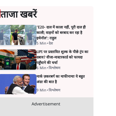
ताजा खबरें
'E20- दाल में काला नहीं, पूरी दाल ही
काली; वाहनों को बरबाद कर रहा है
इथेनॉल': राहुल
5 Min
•
देश
UPI पर प्रस्तावित शुल्क के पीछे ट्रंप का
दबाव? वीजा-मास्टरकार्ड को फायदा
पहुँचाने की चर्चा
6 Min
•
विश्लेषण
मार्क ज़करबर्ग का माफीनामाः ये बहुत
अंदर की बात है
9 Min
•
विश्लेषण
Advertisement