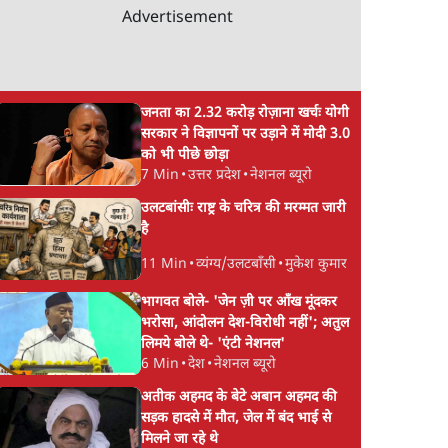
Advertisement
जनता का 2.32 करोड़ रोज़ाना खर्चः योगी
सरकार ने विज्ञापनों पर उड़ाने में मोदी 3.0
को भी पीछे छोड़ा
7 Min
•
उत्तर प्रदेश
•
नेशनल ब्यूरो
उलटबांसीः राष्ट्र के चरित्र की मरम्मत जारी
है
11 Min
•
व्यंग्य/उलटबाँसी
•
मुकेश कुमार
भागवत बोले- 'जेन ज़ी पर आँख मूंदकर
भरोसा, आंदोलन देश-विरोधी नहीं'; अतुल
लिमये बोले थे- 'एंटी नेशनल'
6 Min
•
देश
•
नेशनल ब्यूरो
अतीक अहमद के बेटे अबान अहमद की
सड़क हादसे में मौत, जेल में बंद भाई से
मिलने जा रहे थे