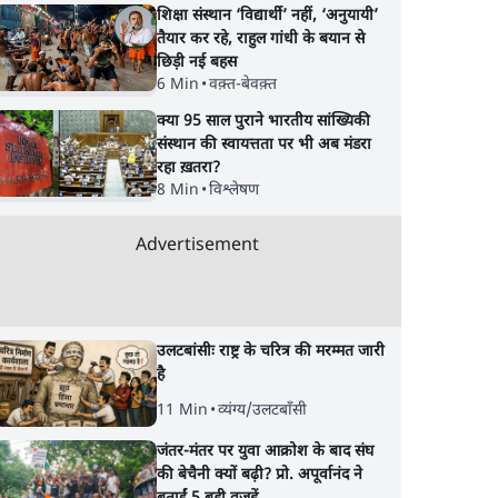
शिक्षा संस्थान ‘विद्यार्थी’ नहीं, ‘अनुयायी’
तैयार कर रहे, राहुल गांधी के बयान से
छिड़ी नई बहस
6 Min
•
वक़्त-बेवक़्त
क्या 95 साल पुराने भारतीय सांख्यिकी
संस्थान की स्वायत्तता पर भी अब मंडरा
रहा ख़तरा?
8 Min
•
विश्लेषण
Advertisement
उलटबांसीः राष्ट्र के चरित्र की मरम्मत जारी
है
11 Min
•
व्यंग्य/उलटबाँसी
जंतर-मंतर पर युवा आक्रोश के बाद संघ
की बेचैनी क्यों बढ़ी? प्रो. अपूर्वानंद ने