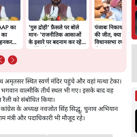
 AAP का
'गुरु द्रोही' फ़ैसले पर बोले
पंजाबः निकाय चुनाव 
 का
मान- 'राजनीतिक आकाओं
की जीत, क्या 2027
पहनकर
के इशारे पर बदनाम कर रहे
विधानसभा रण आसा
'
धार्मिक नेता'
होगा?
साथ अमृतसर स्थित स्वर्ण मंदिर पहुंचे और वहां मत्था टेका।
र और भगवान वाल्मीकि तीर्थ स्थल भी गए। इसके बाद वह
 रैली को संबोधित किया।
श कांग्रेस के अध्यक्ष नवजोत सिंह सिद्धू, चुनाव अभियान
ाम मंत्री और पदाधिकारी भी मौजूद रहे।