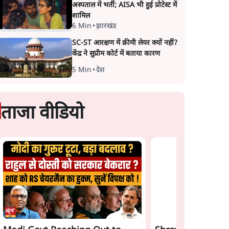
अस्पताल में भर्ती; AISA भी हुई प्रोटेस्ट में
शामिल
6 Min
•
झारखंड
SC-ST आरक्षण में क्रीमी लेयर क्यों नहीं?
केंद्र ने सुप्रीम कोर्ट में बताया कारण
5 Min
•
देश
ताजा वीडियो
Satya Hindi News
Gen Z Rejects Mo
Bulletin। 7 अगस्त ,रात 8
Bhagwat & Modi! 
बजे तक की ख़बरें
Game Plan Backfi
च आया