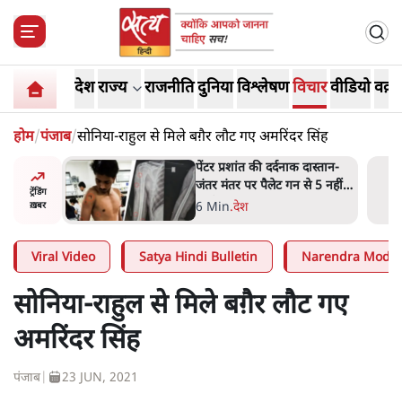
देश
राज्य
राजनीति
दुनिया
विश्लेषण
विचार
वीडियो
वक़्त
होम
/
पंजाब
/
सोनिया-राहुल से मिले बग़ैर लौट गए अमरिंदर सिंह
दास्तान-
क्या 95 साल पुराने भारतीय
े 5 नहीं,
सांख्यिकी संस्थान की स्वायत्तता पर
ट्रेंडिंग
भी अब मंडरा रहा ख़तरा?
8 Min
.
विश्लेषण
ख़बर
Viral Video
Satya Hindi Bulletin
Narendra Modi
सोनिया-राहुल से मिले बग़ैर लौट गए
अमरिंदर सिंह
पंजाब
|
23 JUN, 2021