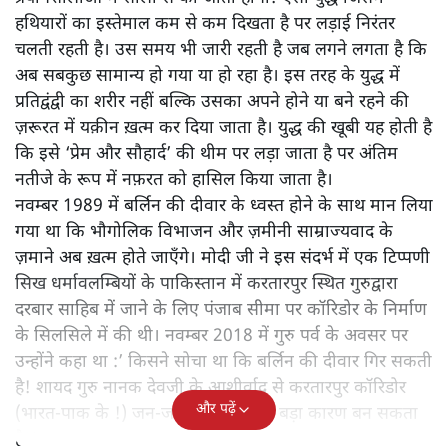
हथियारों का इस्तेमाल कम से कम दिखता है पर लड़ाई निरंतर
चलती रहती है। उस समय भी जारी रहती है जब लगने लगता है कि
अब सबकुछ सामान्य हो गया या हो रहा है। इस तरह के युद्ध में
प्रतिद्वंद्वी का शरीर नहीं बल्कि उसका अपने होने या बने रहने की
ज़रूरत में यक़ीन ख़त्म कर दिया जाता है। युद्ध की खूबी यह होती है
कि इसे ‘प्रेम और सौहार्द’ की थीम पर लड़ा जाता है पर अंतिम
नतीजे के रूप में नफ़रत को हासिल किया जाता है।
नवम्बर 1989 में बर्लिन की दीवार के ध्वस्त होने के साथ मान लिया
गया था कि भौगोलिक विभाजन और ज़मीनी साम्राज्यवाद के
ज़माने अब ख़त्म होते जाएँगे। मोदी जी ने इस संदर्भ में एक टिप्पणी
सिख धर्मावलम्बियों के पाकिस्तान में करतारपुर स्थित गुरुद्वारा
दरबार साहिब में जाने के लिए पंजाब सीमा पर कॉरिडोर के निर्माण
के सिलसिले में की थी। नवम्बर 2018 में गुरु पर्व के अवसर पर
उन्होंने कहा था :’ किसने सोचा था कि बर्लिन की दीवार गिर सकती
है! शायद गुरु नानक देवजी के आशीर्वाद से करतारपुर कॉरिडोर
और पढ़ें
(भारत-पाक के !) जन-जन को जोड़ने का बड़ा कारण बन सकता
है!‘