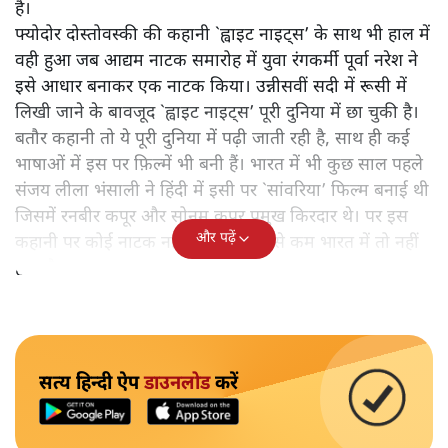
है।
फ्योदोर दोस्तोवस्की की कहानी `ह्वाइट नाइट्स’ के साथ भी हाल में
वही हुआ जब आद्यम नाटक समारोह में युवा रंगकर्मी पूर्वा नरेश ने
इसे आधार बनाकर एक नाटक किया। उन्नीसवीं सदी में रूसी में
लिखी जाने के बावजूद `ह्वाइट नाइट्स’ पूरी दुनिया में छा चुकी है।
बतौर कहानी तो ये पूरी दुनिया में पढ़ी जाती रही है, साथ ही कई
भाषाओं में इस पर फ़िल्में भी बनी हैं। भारत में भी कुछ साल पहले
संजय लीला भंसाली ने हिंदी में इसी पर `सांवरिया’ फिल्म बनाई थी
जिसमें रनबीर कपूर और सोनम कपूर प्रमुख किरदार थे। पर इस
और पढ़ें
कहानी पर कोई नाटक नहीं हुआ है। कम से कम भारत में तो नहीं
हुआ है।
सत्य हिन्दी ऐप
डाउनलोड
करें