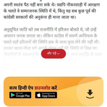
अपनी स्वतंत्र पैठ नहीं बना सके थे। यद्यपि नौकरशाही में आरक्षण
के चलते वे सम्माजनक स्थिति में थे, किंतु यह सब कुछ पूर्व की
कांग्रेसी सरकारों की अनुकंपा ही माना जाता था।
अनुसूचित जाति को तब राजनीति में हरिजन बोलते थे, जो उन्हें
अपमान जनक लगता था। लेकिन कांग्रेस में सवर्ण आधिपत्य के
चलते वहाँ हरिजनों की स्थिति हक़ के साथ कुछ लेने की नहीं थी।
उनका खाता-पीता वर्ग अपनी दोयम दर्जे की स्थिति से खिन्न था।
और पढ़ें
नौकरियों में आरक्षण के बूते वे समृद्ध तो हुए, मगर समृद्धि के साथ
जो आत्म-सम्मान चाहिए था, वह नहीं मिल रहा था।
सत्य हिन्दी ऐप
डाउनलोड
करें