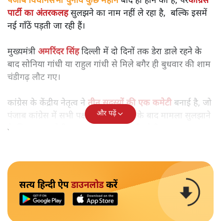
पंजाब विधानसभा चुनाव कुछ महीने
बाद ही होने को हैं, पर
कांग्रेस
पार्टी का अंतरकलह
सुलझने का नाम नहीं ले रहा है, बल्कि इसमें
नई गाँठें पड़ती जा रही हैं।
मुख्यमंत्री
अमरिंदर सिंह
दिल्ली में दो दिनों तक डेरा डाले रहने के
बाद सोनिया गांधी या राहुल गांधी से मिले बगैर ही बुधवार की शाम
चंडीगढ़ लौट गए।
कांग्रेस के केंद्रीय नेतृत्व ने
तीन सदस्यों की एक कमेटी
बनाई है, जो
और पढ़ें
पंजाब कांग्रेस में सभी पक्षों की बातें सुनने के बाद मामला सुलझाने
के लिए सुझाव देगी। यह कमेटी काम करती रहेगी।
सत्य हिन्दी ऐप
डाउनलोड
करें