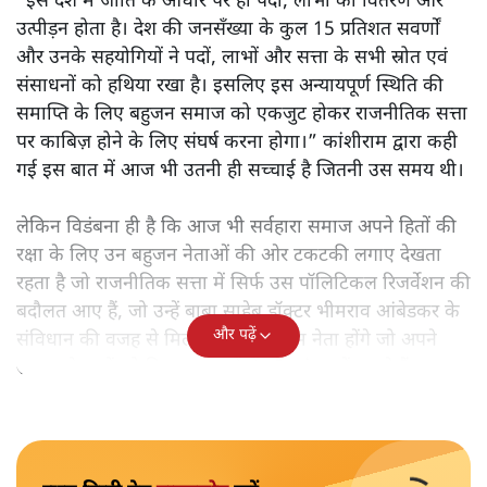
“इस देश में जाति के आधार पर ही पदों, लाभों का वितरण और
उत्पीड़न होता है। देश की जनसँख्या के कुल 15 प्रतिशत सवर्णों
और उनके सहयोगियों ने पदों, लाभों और सत्ता के सभी स्रोत एवं
संसाधनों को हथिया रखा है। इसलिए इस अन्यायपूर्ण स्थिति की
समाप्ति के लिए बहुजन समाज को एकजुट होकर राजनीतिक सत्ता
पर काबिज़ होने के लिए संघर्ष करना होगा।” कांशीराम द्वारा कही
गई इस बात में आज भी उतनी ही सच्चाई है जितनी उस समय थी।
लेकिन विडंबना ही है कि आज भी सर्वहारा समाज अपने हितों की
रक्षा के लिए उन बहुजन नेताओं की ओर टकटकी लगाए देखता
रहता है जो राजनीतिक सत्ता में सिर्फ उस पॉलिटिकल रिजर्वेशन की
बदौलत आए हैं, जो उन्हें बाबा साहेब डॉक्टर भीमराव आंबेडकर के
और पढ़ें
संविधान की वजह से मिला। ऐसे बहुत कम नेता होंगे जो अपने
समाज के मुद्दों को विधानसभाओं में और संसद में उठाते हैं।