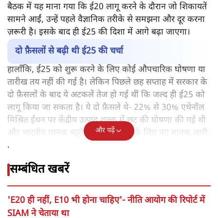
बैठक में यह माना गया कि ई20 लागू करने के दौरान जो शिकायतें
सामने आईं, उन्हें पहले वैज्ञानिक तरीके से समझना और दूर करना
ज़रूरी है। इसके बाद ही ई25 की दिशा में आगे बढ़ा जाएगा।
दो फ़ैसलों से बढ़ी थी ई25 की चर्चा
हालाँकि, ई25 को शुरू करने के लिए कोई औपचारिक घोषणा या
तारीख तय नहीं की गई है। लेकिन पिछले छह सप्ताह में सरकार के
दो फ़ैसलों के बाद ये अटकलें तेज हो गई थीं कि जल्द ही ई25 को
लागू किया जा सकता है। ये दो फ़ैसले थे- 22% से 30% एथेनॉल
मिश्रित ईंधन पर केंद्रीय उत्पाद शुल्क में छूट की घोषणा की गई थी
और पढ़ें
और भारतीय मानक ब्यूरो द्वारा ऐसे ईंधनों के लिए नए मानक जारी
किए गए थे।
सम्बंधित खबरें
'E20 ही नहीं, E10 भी होना चाहिए'- नीति आयोग की रिपोर्ट में
SIAM ने चेताया था