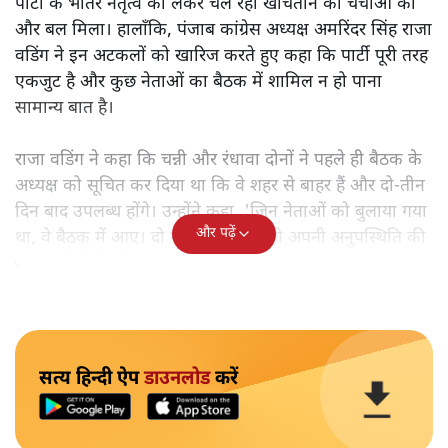
पार्टी के भीतर नेतृत्व को लेकर चल रही खींचतान की चर्चाओं को
और बल मिला। हालाँकि, पंजाब कांग्रेस अध्यक्ष अमरिंदर सिंह राजा
वडिंग ने इन अटकलों को खारिज करते हुए कहा कि पार्टी पूरी तरह
एकजुट है और कुछ नेताओं का बैठक में शामिल न हो पाना
सामान्य बात है।
राजा वडिंग ने कहा कि चन्नी और रंधावा दोनों ने पहले ही बैठक के
अध्यक्ष को सूचित कर दिया था कि वे शहर से बाहर हैं और दो-तीन
दिन बाद उपलब्ध होंगे। उन्होंने कहा, 'जिन नेताओं को बुलाया गया
और पढ़ें
था, वे बैठक में आए। दो नेताओं ने पहले ही अपनी अनुपस्थिति की
जानकारी दे दी थी।'
सत्य हिन्दी ऐप
डाउनलोड
करें