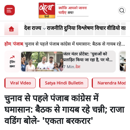
देश
राज्य
राजनीति
दुनिया
विश्लेषण
विचार
वीडियो
वक़्त
होम
/
पंजाब
/
चुनाव से पहले पंजाब कांग्रेस में घमासान: बैठक से गायब रहे
चन्नी; राजा वडिंग बोले- 'एकता बरकरार'
टेस्ट: 'युवाओं को
पेंटर प्रशांत की दर्दनाक दास्तान-
ा जा रहा है, पर मोदी-
जंतर मंतर पर पैलेट गन से 5 नहीं,
ट्रेंडिंग
की हिम्मत नहीं'-
6 लोग घायल हुए
6 Min
.
देश
ख़बर
Viral Video
Satya Hindi Bulletin
Narendra Modi
चुनाव से पहले पंजाब कांग्रेस में
घमासान: बैठक से गायब रहे चन्नी; राजा
वडिंग बोले- 'एकता बरकरार'