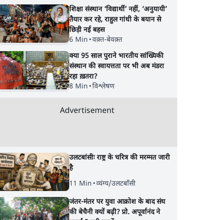
शिक्षा संस्थान ‘विद्यार्थी’ नहीं, ‘अनुयायी’
तैयार कर रहे, राहुल गांधी के बयान से
छिड़ी नई बहस
6 Min
•
वक़्त-बेवक़्त
क्या 95 साल पुराने भारतीय सांख्यिकी
संस्थान की स्वायत्तता पर भी अब मंडरा
रहा ख़तरा?
8 Min
•
विश्लेषण
Advertisement
उलटबांसीः राष्ट्र के चरित्र की मरम्मत जारी
है
11 Min
•
व्यंग्य/उलटबाँसी
जंतर-मंतर पर युवा आक्रोश के बाद संघ
की बेचैनी क्यों बढ़ी? प्रो. अपूर्वानंद ने