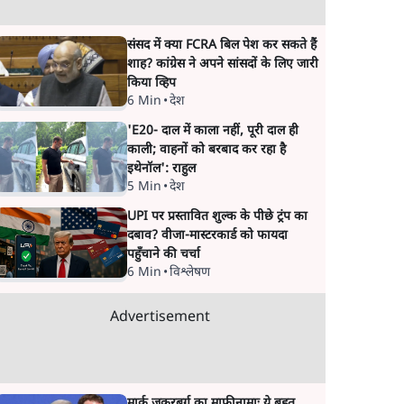
संसद में क्या FCRA बिल पेश कर सकते हैं
शाह? कांग्रेस ने अपने सांसदों के लिए जारी
किया व्हिप
6 Min
•
देश
'E20- दाल में काला नहीं, पूरी दाल ही
काली; वाहनों को बरबाद कर रहा है
इथेनॉल': राहुल
5 Min
•
देश
UPI पर प्रस्तावित शुल्क के पीछे ट्रंप का
दबाव? वीजा-मास्टरकार्ड को फायदा
पहुँचाने की चर्चा
6 Min
•
विश्लेषण
Advertisement
मार्क ज़करबर्ग का माफीनामाः ये बहुत