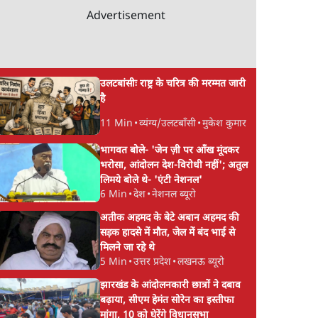
Advertisement
उलटबांसीः राष्ट्र के चरित्र की मरम्मत जारी
है
11 Min
•
व्यंग्य/उलटबाँसी
•
मुकेश कुमार
 से
सुखबीर बादल और पीएम
संसद में क्या FCRA बि
भागवत बोले- 'जेन ज़ी पर आँख मूंदकर
े का
मोदी मिले, पंजाब चुनाव से
कर सकते हैं शाह? कांग्रे
भरोसा, आंदोलन देश-विरोधी नहीं'; अतुल
ंतर
पहले बीजेपी-अकाली दल
अपने सांसदों के लिए जा
लिमये बोले थे- 'एंटी नेशनल'
6 Min
•
देश
•
नेशनल ब्यूरो
गठबंधन की अटकलें तेज
किया व्हिप
अतीक अहमद के बेटे अबान अहमद की
सड़क हादसे में मौत, जेल में बंद भाई से
मिलने जा रहे थे
5 Min
•
उत्तर प्रदेश
•
लखनऊ ब्यूरो
झारखंड के आंदोलनकारी छात्रों ने दबाव
बढ़ाया, सीएम हेमंत सोरेन का इस्तीफा
मांगा, 10 को घेरेंगे विधानसभा