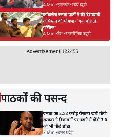
4 Min
•
झारखंड
•
सत्य ब्यूरो
कॉकरोच जनता पार्टी ने की देशव्यापी
अभियान की घोषणा- 'क्या बोलती
पब्लिक'
4 Min
•
देश
•
राजनीतिक ब्यूरो
Advertisement
122455
पाठकों की पसन्द
ोबारा
नीट पेपर लीक: राजस्थान में
एक ही परिवार के 5 बच्चो
जनता का 2.32 करोड़ रोज़ाना खर्चः योगी
वत याद
₹60 लाख का सौदा, बीजेपी
2025 में निकाला था 
सरकार ने विज्ञापनों पर उड़ाने में मोदी 3.0
 साधना
यूथ विंग, सीकर कोचिंग सेंटर्स
अब पेपर लीक में उनके 
को भी पीछे छोड़ा
के नाम आए
गिरफ़्तार
7 Min
•
उत्तर प्रदेश