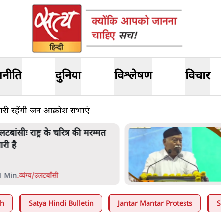
जनीति
दुनिया
विश्लेषण
विचार
जारी रहेंगी जन आक्रोश सभाएं
ागवत बोले- 'जेन ज़ी पर आँख
ूंदकर भरोसा, आंदोलन देश-विरोधी
हीं'; अतुल लिमये बोले थे- 'एंटी
ेशनल'
 Min
.
देश
ah
Satya Hindi Bulletin
Jantar Mantar Protests
S