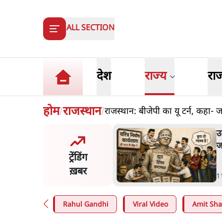
ALL SECTION
देश
राज्य
रा
होम
राजस्थान
राजस्थान: बीजेपी का यू टर्न, कहा- 
/
/
ंसीः राष्ट्र के चरित्र की मरम्मत
भ
है
म
ट्रेंडिंग
न
ख़बर
न
in
.
व्यंग्य/उलटबाँसी
6
Rahul Gandhi
Viral Video
Amit Sh