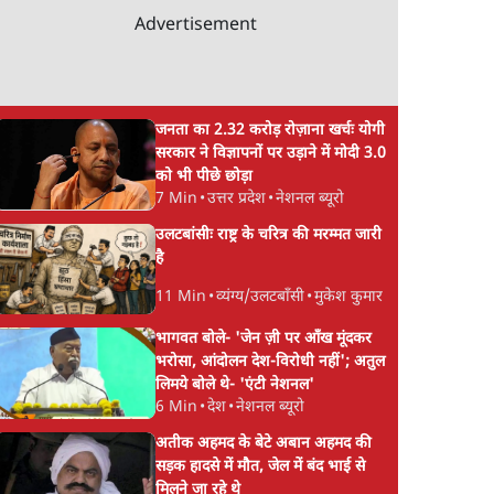
Advertisement
जनता का 2.32 करोड़ रोज़ाना खर्चः योगी
सरकार ने विज्ञापनों पर उड़ाने में मोदी 3.0
को भी पीछे छोड़ा
7 Min
•
उत्तर प्रदेश
•
नेशनल ब्यूरो
उलटबांसीः राष्ट्र के चरित्र की मरम्मत जारी
है
11 Min
•
व्यंग्य/उलटबाँसी
•
मुकेश कुमार
भागवत बोले- 'जेन ज़ी पर आँख मूंदकर
भरोसा, आंदोलन देश-विरोधी नहीं'; अतुल
लिमये बोले थे- 'एंटी नेशनल'
6 Min
•
देश
•
नेशनल ब्यूरो
अतीक अहमद के बेटे अबान अहमद की
सड़क हादसे में मौत, जेल में बंद भाई से
मिलने जा रहे थे