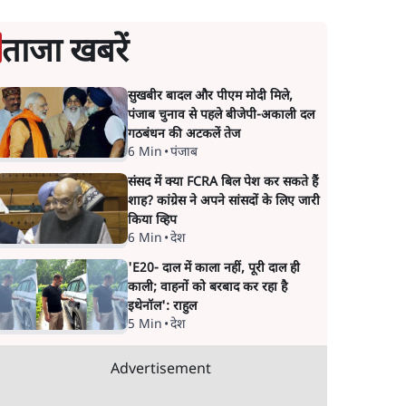
ताजा खबरें
सुखबीर बादल और पीएम मोदी मिले,
पंजाब चुनाव से पहले बीजेपी-अकाली दल
गठबंधन की अटकलें तेज
6 Min
•
पंजाब
संसद में क्या FCRA बिल पेश कर सकते हैं
शाह? कांग्रेस ने अपने सांसदों के लिए जारी
किया व्हिप
6 Min
•
देश
'E20- दाल में काला नहीं, पूरी दाल ही
काली; वाहनों को बरबाद कर रहा है
इथेनॉल': राहुल
5 Min
•
देश
Advertisement