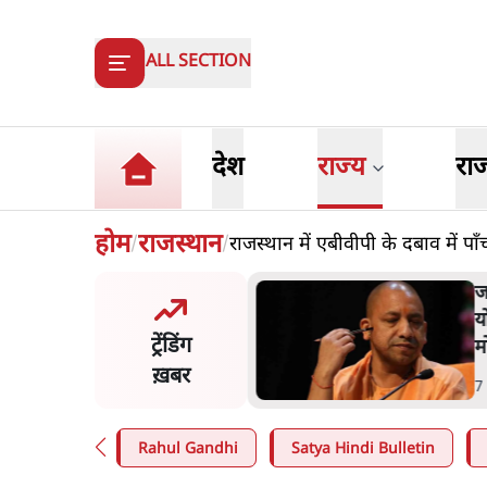
ALL SECTION
देश
राज्य
रा
होम
राजस्थान
राजस्थान में एबीवीपी के दबाव में पा
/
/
त शाह के संसद में आने पर
ज
र करे सरकार': राज्यसभा
य
ट्रेंडिंग
ि ने केंद्र से कहा
म
ख़बर
n
.
देश
7
Rahul Gandhi
Satya Hindi Bulletin