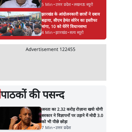
5 Min
•
उत्तर प्रदेश
•
लखनऊ ब्यूरो
झारखंड के आंदोलनकारी छात्रों ने दबाव
बढ़ाया, सीएम हेमंत सोरेन का इस्तीफा
मांगा, 10 को घेरेंगे विधानसभा
4 Min
•
झारखंड
•
सत्य ब्यूरो
Advertisement
122455
पाठकों की पसन्द
जनता का 2.32 करोड़ रोज़ाना खर्चः योगी
सरकार ने विज्ञापनों पर उड़ाने में मोदी 3.0
को भी पीछे छोड़ा
7 Min
•
उत्तर प्रदेश