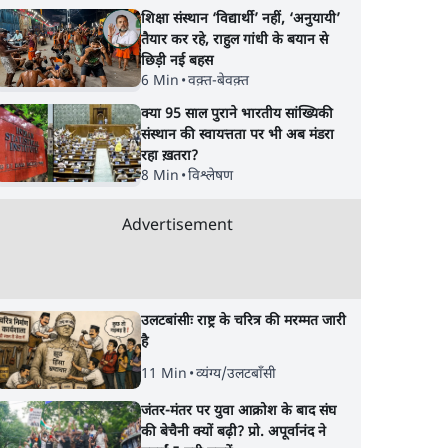
शिक्षा संस्थान ‘विद्यार्थी’ नहीं, ‘अनुयायी’
तैयार कर रहे, राहुल गांधी के बयान से
छिड़ी नई बहस
6 Min
•
वक़्त-बेवक़्त
क्या 95 साल पुराने भारतीय सांख्यिकी
ोबारा
नीट पेपर लीक: राजस्थान में
एक ही परिवार के 5 बच्चो
संस्थान की स्वायत्तता पर भी अब मंडरा
वत याद
₹60 लाख का सौदा, बीजेपी
2025 में निकाला था 
रहा ख़तरा?
 साधना
यूथ विंग, सीकर कोचिंग सेंटर्स
अब पेपर लीक में उनके 
8 Min
•
विश्लेषण
के नाम आए
गिरफ़्तार
Advertisement
उलटबांसीः राष्ट्र के चरित्र की मरम्मत जारी
है
11 Min
•
व्यंग्य/उलटबाँसी
जंतर-मंतर पर युवा आक्रोश के बाद संघ
की बेचैनी क्यों बढ़ी? प्रो. अपूर्वानंद ने