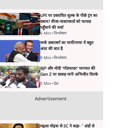
UPI पर प्रस्तावित शुल्क के पीछे ट्रंप का
दबाव? वीजा-मास्टरकार्ड को फायदा
पहुँचाने की चर्चा
6 Min
•
विश्लेषण
मार्क ज़करबर्ग का माफीनामाः ये बहुत
अंदर की बात है
9 Min
•
विश्लेषण
BJP और मोदी ‘गॉडफादर’ भागवत की
Gen Z पर सलाह मानेंः अभिजीत दिपके
5 Min
•
देश
Advertisement
महुआ मोइत्रा से SC ने कहा- ' अंडों से