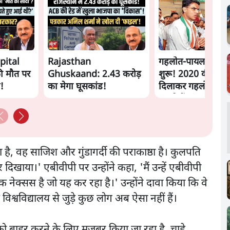
pital
Rajasthan
गहलोत-पायलट जंग द
ी मौत पर
Ghuskaand: 2.43 करोड़
शुरू! 2020 की बगा
ल!
का मेगा घूसकांड!
दिलाकर गहलोत क्या
चाहते हैं
ा है, वह साजिश और गुंडागर्दी की पराकाष्ठा है। कुलपति
कर दिखाया।' एबीवीपी पर उन्होंने कहा, 'मैं उन्हें एबीवीपी
 नेक्सस है जो यह कर रहा है।' उन्होंने दावा किया कि वे
 विश्वविद्यालय से जुड़े कुछ लोग अब ऐसा नहीं हैं।
 बाहर करने के लिए मजबूर किया जा रहा है, चाहे