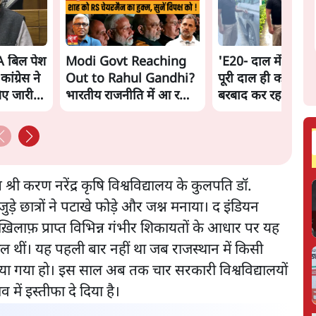
A बिल पेश
Modi Govt Reaching
'E20- दाल में काला न
ंग्रेस ने
Out to Rahul Gandhi?
पूरी दाल ही काली; व
िए जारी
भारतीय राजनीति में आ रहा
बरबाद कर रहा है इथे
बड़ा बदलाव? | Ashutosh
राहुल
Ki Baat
 श्री करण नरेंद्र कृषि विश्वविद्यालय के कुलपति डॉ.
े छात्रों ने पटाखे फोड़े और जश्न मनाया। द इंडियन
 ख़िलाफ़ प्राप्त विभिन्न गंभीर शिकायतों के आधार पर यह
िल थीं। यह पहली बार नहीं था जब राजस्थान में किसी
 गया हो। इस साल अब तक चार सरकारी विश्वविद्यालयों
में इस्तीफा दे दिया है।