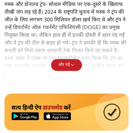
मस्क और डोनाल्ड ट्रंप- सोशल मीडिया पर एक-दूसरे के खिलाफ
तीखी जंग लड़ रहे हैं। 2024 के राष्ट्रपति चुनाव में मस्क ने ट्रंप की
जीत के लिए लगभग 300 मिलियन डॉलर ख़र्च किए थे और ट्रंप ने
उन्हें डिपार्टमेंट ऑफ़ गवर्नमेंट एफिशिएंसी (DOGE) का प्रमुख
नियुक्त किया था। लेकिन हाल ही में इनकी दोस्ती में दरार पड़ गई
और वे ट्रंप की टीम से बाहर हो गये। ट्रंप ने धमकी दी कि मस्क की
कंपनी को मिले तमाम सरकारी ठेके निरस्त किये जा सकते हैं।
उधर, मस्क ने एक्स पर एक सनसनीखेज दावा किया कि ट्रंप का
और पढ़ें
नाम ‘एप्सटीन फाइल्स’ में है। इस दावे ने दोनों के बीच तनाव को
और बढ़ा दिया।
सत्य हिन्दी ऐप
डाउनलोड
करें