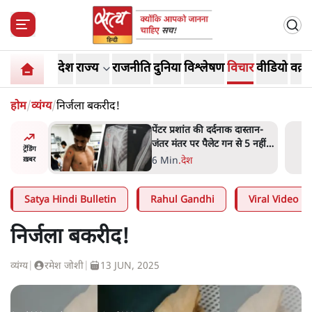
देश
राज्य
राजनीति
दुनिया
विश्लेषण
विचार
वीडियो
वक़्त
होम
/
व्यंग्य
/
निर्जला बकरीद!
ाओं को
पेंटर प्रशांत की दर्दनाक दास्तान-
ै, पर मोदी-
जंतर मंतर पर पैलेट गन से 5 नहीं,
ट्रेंडिंग
 नहीं'-
6 लोग घायल हुए
6 Min
.
देश
ख़बर
Satya Hindi Bulletin
Rahul Gandhi
Viral Video
निर्जला बकरीद!
व्यंग्य
|
रमेश जोशी
|
13 JUN, 2025