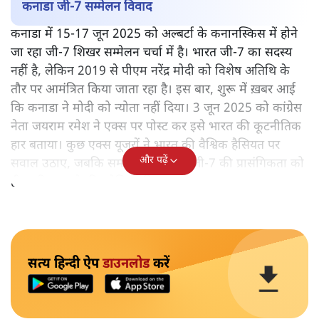
कनाडा जी-7 सम्मेलन विवाद
कनाडा में 15-17 जून 2025 को अल्बर्टा के कनानस्किस में होने
जा रहा जी-7 शिखर सम्मेलन चर्चा में है। भारत जी-7 का सदस्य
नहीं है, लेकिन 2019 से पीएम नरेंद्र मोदी को विशेष अतिथि के
तौर पर आमंत्रित किया जाता रहा है। इस बार, शुरू में ख़बर आई
कि कनाडा ने मोदी को न्योता नहीं दिया। 3 जून 2025 को कांग्रेस
नेता जयराम रमेश ने एक्स पर पोस्ट कर इसे भारत की कूटनीतिक
हार बताया। कुछ एक्स यूजरों ने भारत की वैश्विक हैसियत पर
और पढ़ें
सवाल उठाए, जबकि समर्थक मीडिया ने जी-7 की प्रासंगिकता को
ही खारिज करने की कोशिश की।
सत्य हिन्दी ऐप
डाउनलोड
करें