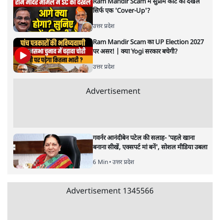
उत्तर प्रदेश
जनता का 2.32 करोड़ रोज़ाना खर्चः योगी सरकार ने
विज्ञापनों पर उड़ाने में मोदी 3.0 को भी पीछे छोड़ा
7 Min
•
उत्तर प्रदेश
आज़म ख़ान की जौहर यूनिवर्सिटी के ढहाने पर
मुरादाबाद कमिश्नर कोर्ट ने लगाई अंतरिम रोक
6 Min
•
उत्तर प्रदेश
बरेली में मुस्लिम दोस्तों से मिलने पर 'लव जिहाद'
कहकर घेरा, वीडियो वायरल होने के बाद छात्रा ने की
आत्महत्या
5 Min
•
उत्तर प्रदेश
Advertisement
आज़म खान की यूनिवर्सिटी को ढहाने की तैयारी;
कांग्रेस बोली- 'राम मंदिर मुद्दे से ध्यान भटका रही