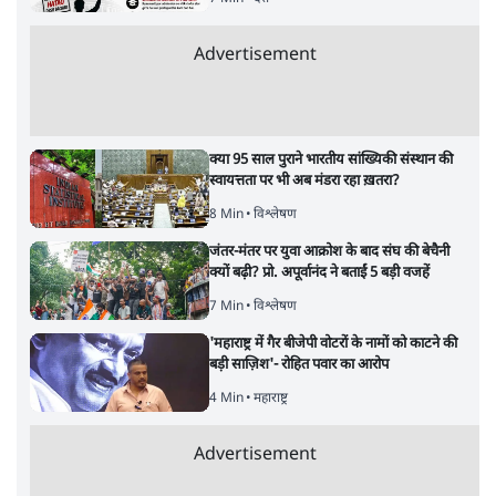
आक्रामकता न दिखाए पुलिस, जेन जी को सुने': SC
5 Min
•
देश
•
नेशनल ब्यूरो
Advertisement
122455
पाठकों की पसन्द
RSS नेता की जंतर मंतर आंदोलन पर टिप्पणी- सीधे
फायरिंग कराता, महिलाओं का रेप करवाता
4 Min
•
देश
शिक्षा संस्थान ‘विद्यार्थी’ नहीं, ‘अनुयायी’ तैयार कर
रहे, राहुल गांधी के बयान से छिड़ी नई बहस
6 Min
•
वक़्त-बेवक़्त