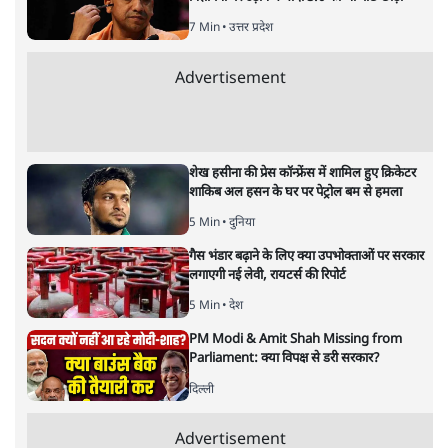
संजय राय
की और स्टोरी पढ़ें
अगली खबर लोड हो रही है...
ताजा खबरें
मेटा के सरेंडर के बाद भारत में केजरीवाल का इंस्टा
हैंडल बैनः AAP का आरोप
3 Min
•
देश
राम मंदिर में चढ़ावे को लेकर विवाद: SP के मनोज
यादव ने BJP और RSS पर निशाना साधा | CM
योगी को क्लीन चिट मिली