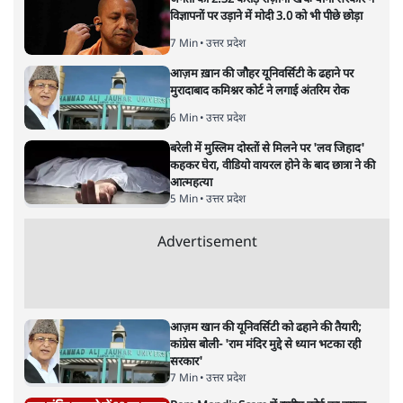
Advertisement
धर्मेन्द्र प्रधान का इस्तीफ़ा: उड़ गए मोदी की छवि के
परखचे।
6 Min
•
वक़्त-बेवक़्त
राहुल गांधी ने कहा- अमित शाह ने ही छात्रों पर पैलेट
गन चलवाई, सरकार का आरोपों से इंकार
11 Min
•
देश
Advertisement
1224333