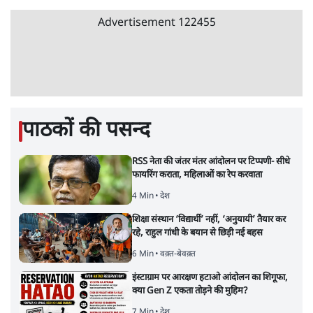
E20 विवादः आप के पीएम आवास मार्च को रोका,
धरने पर बैठे केजरीवाल-सिसोदिया
5 Min
•
देश
•
नेशनल ब्यूरो
RSS जेन अल्फा संवादः दिपके ने कहा- 70-80 साल
के बुजुर्ग से जेन जी को क्या मिलेगा
7 Min
•
देश
•
राजनीतिक ब्यूरो
'गूंगी गुड़िया' वाले तंज पर एनसीपी ने कांग्रेस से पूछा-
क्या आप इंदिरा गांधी का अपमान सही मानते हैं?
5 Min
•
महाराष्ट्र
•
मुंबई ब्यूरो
संसदीय समिति-मेटा की बैठकः मार्क ज़करबर्ग ने
भारत सरकार से माफी मांगी
5 Min
•
देश
•
राजनीतिक ब्यूरो
जंतर-मंतर प्रोटेस्ट- 'ताकतवर सरकार के नाम पर