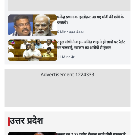
इंस्टाग्राम पर आरक्षण हटाओ आंदोलन का शिगूफा,
क्या Gen Z एकता तोड़ने की मुहिम?
7 Min
•
देश
Advertisement
क्या 95 साल पुराने भारतीय सांख्यिकी संस्थान की
स्वायत्तता पर भी अब मंडरा रहा ख़तरा?
8 Min
•
विश्लेषण
जंतर-मंतर पर युवा आक्रोश के बाद संघ की बेचैनी
क्यों बढ़ी? प्रो. अपूर्वानंद ने बताईं 5 बड़ी वजहें
7 Min
•
विश्लेषण
'महाराष्ट्र में गैर बीजेपी वोटरों के नामों को काटने की
बड़ी साज़िश'- रोहित पवार का आरोप
4 Min
•
महाराष्ट्र