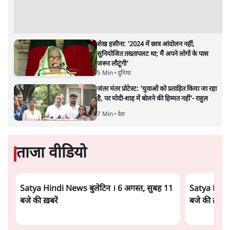
विश्लेषण
जनता का 2.32 करोड़ रोज़ाना खर्चः योगी सरकार ने
विज्ञापनों पर उड़ाने में मोदी 3.0 को भी पीछे छोड़ा
7 Min
•
उत्तर प्रदेश
Advertisement
शेख हसीना की प्रेस कॉन्फ्रेंस में शामिल हुए क्रिकेटर
शाकिब अल हसन के घर पर पेट्रोल बम से हमला
5 Min
•
दुनिया
गैस भंडार बढ़ाने के लिए क्या उपभोक्ताओं पर सरकार
लगाएगी नई लेवी, रायटर्स की रिपोर्ट
5 Min
•
देश
PM Modi & Amit Shah Missing from
Parliament: क्या विपक्ष से डरी सरकार?