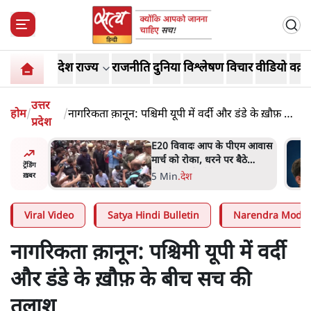
देश
राज्य
राजनीति
दुनिया
विश्लेषण
विचार
वीडियो
वक़्त
उत्तर
होम
/
/
नागरिकता क़ानून: पश्चिमी यूपी में वर्दी और डंडे के ख़ौफ़ के
प्रदेश
बीच सच की तलाश
ीएम आवास
RSS जेन अल्फा संवादः दिपके ने
बैठे
कहा- 70-80 साल के बुजुर्ग से जेन
ट्रेंडिंग
जी को क्या मिलेगा
7 Min
.
देश
ख़बर
Viral Video
Satya Hindi Bulletin
Narendra Modi
नागरिकता क़ानून: पश्चिमी यूपी में वर्दी
और डंडे के ख़ौफ़ के बीच सच की
तलाश