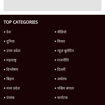
सरकार'
7 Min
•
उत्तर प्रदेश
Ram Mandir Scam में सुप्रीम कोर्ट का दखल
सिर्फ एक 'Cover-Up'?
उत्तर प्रदेश
Ram Mandir Scam का UP Election 2027
पर असर! | क्या Yogi सरकार बचेगी?
उत्तर प्रदेश
Advertisement
गवर्नर आनंदीबेन पटेल की सलाह- 'पहले खाना
बनाना सीखें, एक्सपर्ट मां बनें', सोशल मीडिया उबला
6 Min
•
उत्तर प्रदेश