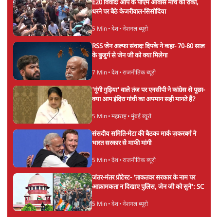
बजे की ख़बरें
बजे की ख़बरें
सर्वाधिक पढ़ी गयी खबरें
पुलिस पूछताछ के बाद उदयनिधि स्टालिन रिहा; बोले-
'सरकार ने आतंकी जैसा बर्ताव किया'
7 Min
•
तमिलनाडु
•
सत्य ब्यूरो
'महाराष्ट्र में गैर बीजेपी वोटरों के नामों को काटने की
बड़ी साज़िश'- रोहित पवार का आरोप
4 Min
•
महाराष्ट्र
•
मुंबई ब्यूरो
Advertisement