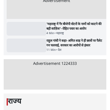
4 Min
•
देश
शिक्षा संस्थान ‘विद्यार्थी’ नहीं, ‘अनुयायी’ तैयार कर
रहे, राहुल गांधी के बयान से छिड़ी नई बहस
6 Min
•
वक़्त-बेवक़्त
इंस्टाग्राम पर आरक्षण हटाओ आंदोलन का शिगूफा,
क्या Gen Z एकता तोड़ने की मुहिम?
7 Min
•
देश
Advertisement
जनता का 2.32 करोड़ रोज़ाना खर्चः योगी सरकार ने
विज्ञापनों पर उड़ाने में मोदी 3.0 को भी पीछे छोड़ा
7 Min
•
उत्तर प्रदेश
क्या 95 साल पुराने भारतीय सांख्यिकी संस्थान की
स्वायत्तता पर भी अब मंडरा रहा ख़तरा?
8 Min
•
विश्लेषण
जंतर-मंतर पर युवा आक्रोश के बाद संघ की बेचैनी