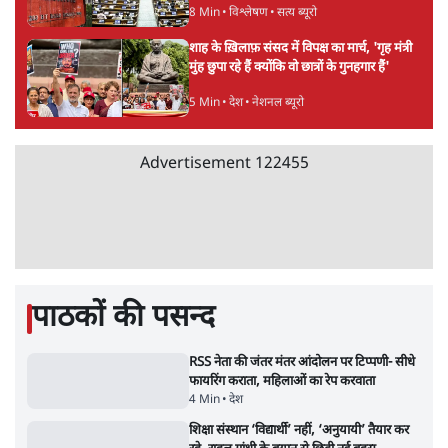
भारत सरकार से माफी मांगी
5 Min
•
देश
•
राजनीतिक ब्यूरो
Advertisement
जंतर-मंतर प्रोटेस्ट- 'ताकतवर सरकार के नाम पर
आक्रामकता न दिखाए पुलिस, जेन जी को सुने': SC
5 Min
•
देश
•
नेशनल ब्यूरो
जंतर मंतर प्रोटेस्ट: 'युवाओं को प्रताड़ित किया जा रहा
है, पर मोदी-शाह में बोलने की हिम्मत नहीं'- राहुल
7 Min
•
देश
•
नेशनल ब्यूरो
पेंटर प्रशांत की दर्दनाक दास्तान- जंतर मंतर पर पैलेट
गन से 5 नहीं, 6 लोग घायल हुए
6 Min
•
देश
•
नेशनल ब्यूरो