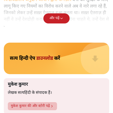
मुकेश कुमार
आप हैरान हुए या नहीं। पीएम मोदी और अमित शाह के खिलाफ
जेएनयू में जब कब्र खुदने वाले आपत्तिजनक नारे लगे तो फौरन
एफआईआर दर्ज की गई। छात्रों को देशद्रोही कहा गया। वैसे ही नारे
अब सवर्ण प्रदर्शनकारी पूरे देश में लगा रहे हैं तो चुप्पी है। कोई संज्ञान
लेने वाला नहीं है।