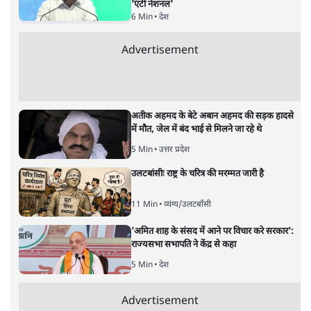
मुकेश कुमार
की और स्टोरी पढ़ें
अगली खबर लोड हो रही है...
ताजा खबरें
Abhijeet Dipke Press Conference: CJP
का 'Kya Bolti Public' अभियान, चुनाव नहीं
लड़ेगी CJP!
दिल्ली
Urmilesh Exposes Voter List Plan: क्या
पिछड़ों और दलितों का वोट काट देगी BJP?
विश्लेषण