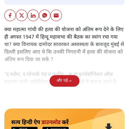
क्या महात्मा गांधी की हत्या की योजना को अंतिम रूप देने के लिए
ही अगस्त 1947 में हिन्दू महासभा की बैठक का स्वांग रचा गया
था? क्या विनायक दामोदर सावरकर अस्वस्थता के बावजूद मुंबई से
दिल्ली इसलिए आए थे कि उनकी निगरानी में हत्या की योजना को
अंतिम रूप दिया जा सके ?
'द मर्डरर, द मोनार्क एंड द फ़कीर : अ न्यू इनवेस्टीगेशन ऑफ़
और पढ़ें
महात्मा गांधी असेशिनेशन' नामक किताब से ये सवाल उठते हैं।
सत्य हिन्दी ऐप
डाउनलोड
करें