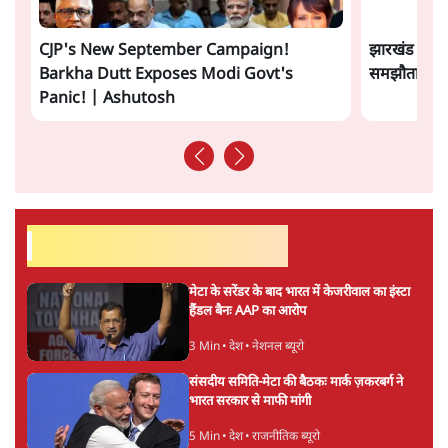
Advertisement
कॉकरोच जनता पार्टी ने की देशव्यापी अभियान की
घोषणा- 'क्या बोलती पब्लिक'
4 Min
•
देश
झारखंड के आंदोलनकारी छात्रों ने दबाव बढ़ाया,
सीएम हेमंत सोरेन का इस्तीफा मांगा, 10 को घेरेंगे
विधानसभा
4 Min
•
झारखंड
ताजा वीडियो