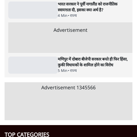
राज्य
मणिपुर: निचले दर्जे के पुलिसवालों को दिया UAPA
का अधिकार; विरोध क्यों?
4 Min
•
राज्य
मणिपुर फिर क्यों अशांत, 7 अप्रैल से हिंसा जारी, 5
मौतें, कोई गिरफ्तारी नहीं
5 Min
•
राज्य
मणिपुर में दो बच्चों की मौत पर बवाल; CRPF
फायरिंग में दो प्रदर्शनकारी मरे, इंटरनेट बंद
4 Min
•
राज्य
Advertisement
सोनम वांगचुक की रिहाई के बावजूद लद्दाख में 16
मार्च का प्रोटेस्ट क्यों?
4 Min
•
राज्य