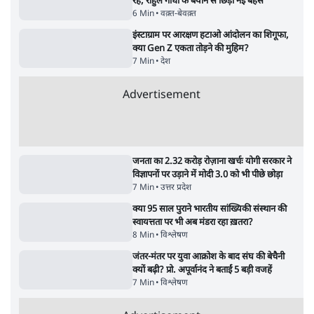
क्या 95 साल पुराने भारतीय सांख्यिकी संस्थान की
स्वायत्तता पर भी अब मंडरा रहा ख़तरा?
8 Min
•
विश्लेषण
•
सत्य ब्यूरो
शाह के ख़िलाफ़ संसद में विपक्ष का मार्च, 'गृह मंत्री
मुंह छुपा रहे हैं क्योंकि वो छात्रों के गुनहगार हैं'
5 Min
•
देश
•
नेशनल ब्यूरो
Advertisement
122455
पाठकों की पसन्द
RSS नेता की जंतर मंतर आंदोलन पर टिप्पणी- सीधे
फायरिंग कराता, महिलाओं का रेप करवाता