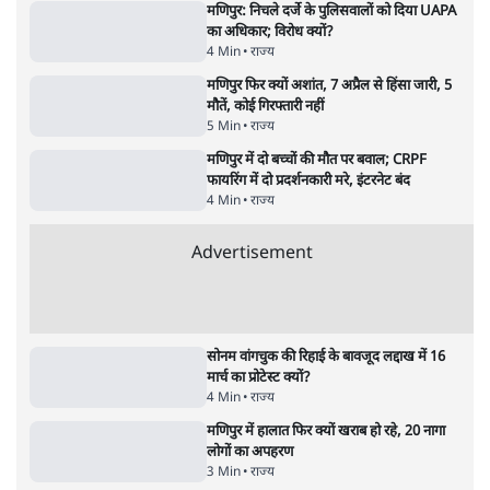
क्यों बढ़ी? प्रो. अपूर्वानंद ने बताईं 5 बड़ी वजहें
7 Min
•
विश्लेषण
Advertisement
'महाराष्ट्र में गैर बीजेपी वोटरों के नामों को काटने की
बड़ी साज़िश'- रोहित पवार का आरोप
4 Min
•
महाराष्ट्र
राहुल गांधी ने कहा- अमित शाह ने ही छात्रों पर पैलेट
गन चलवाई, सरकार का आरोपों से इंकार
11 Min
•
देश
Advertisement
1224333