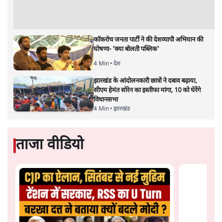
भागवत बोले- 'जेन ज़ी पर आँख मूंदकर भरोसा,
आंदोलन देश-विरोधी नहीं'; अतुल लिमये बोले थे-
'एंटी नेशनल'
6 Min
•
देश
Advertisement
अतीक अहमद के बेटे अबान अहमद की सड़क हादसे
में मौत, जेल में बंद भाई से मिलने जा रहे थे
5 Min
•
उत्तर प्रदेश
उलटबांसीः राष्ट्र के चरित्र की मरम्मत जारी है
11 Min
•
व्यंग्य/उलटबाँसी
'अमित शाह के संसद में आने पर विचार करे सरकार':
राज्यसभा सभापति ने केंद्र से कहा
5 Min
•
देश