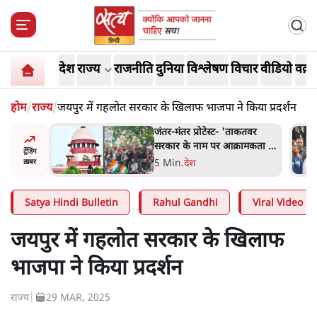
देश
राज्य
राजनीति
दुनिया
विश्लेषण
विचार
वीडियो
वक़्त
होम
/
राज्य
/
जयपुर में गहलोत सरकार के खिलाफ भाजपा ने किया प्रदर्शन
ाकतवर
जंतर मंतर प्रोटेस्ट: 'युवाओं को
रामकता न
प्रताड़ित किया जा रहा है, पर मोदी-
ट्रेंडिंग
ो सुने':
शाह में बोलने की हिम्मत नहीं'-
7 Min
.
देश
ख़बर
राहुल
Satya Hindi Bulletin
Rahul Gandhi
Viral Video
जयपुर में गहलोत सरकार के खिलाफ
भाजपा ने किया प्रदर्शन
राज्य
|
29 MAR, 2025