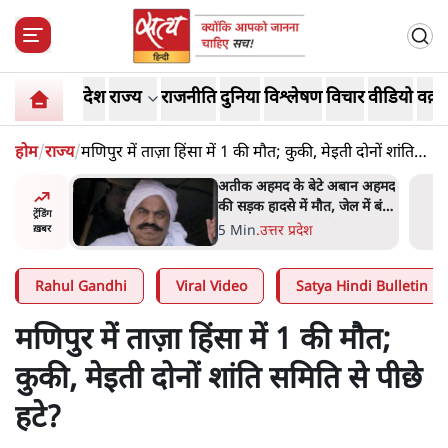
देश
राज्य
राजनीति
दुनिया
विश्लेषण
विचार
वीडियो
वक़्त
होम
/
राज्य
/
मणिपुर में ताज़ा हिंसा में 1 की मौत; कुकी, मेइती दोनों शांति
समिति से पीछे हटे?
 पर आँख
अतीक अहमद के बेटे अबान अहमद
 देश-
की सड़क हादसे में मौत, जेल में बंद
ट्रेंडिंग
ये बोले थे-
भाई से मिलने जा रहे थे
5 Min
.
उत्तर प्रदेश
ख़बर
Rahul Gandhi
Viral Video
Satya Hindi Bulletin
मणिपुर में ताज़ा हिंसा में 1 की मौत;
कुकी, मेइती दोनों शांति समिति से पीछे
हटे?