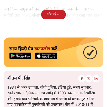
जब किसी समूह को नस्ल, जाति, लिंग या जन्म के आधार पर
और पढ़ें
सदियों तक शिक्षा, संसाधनों और सम्मान से वंचित रखा गया हो तो
केवल ‘सब बराबर हैं’ कह देने से स्थिति नहीं बदलती।
सत्य हिन्दी ऐप
डाउनलोड
करें
शीतल पी. सिंह
1984 से अमर उजाला, चौथी दुनिया, इंडिया टुडे, समय सूत्रधार,
स्वतंत्र भारत, दैनिक जागरण आदि में 1993 तक लगातार रिपोर्टिंग
की। इसके बाद पारिवारिक व्यवसाय में क़रीब दो दशक गुज़ारने के
बाद पत्रकारिता में पुनर्वापसी को प्रयासरत। बीच में 2010-11 में