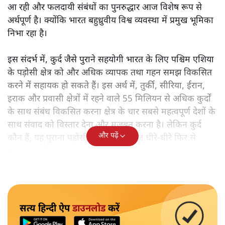
आ रही और फलदायी संबंधों का पुनरुद्धार आज विशेष रूप से
अर्थपूर्ण है। क्योंकि भारत बहुध्रुवीय विश्व व्यवस्था में प्रमुख भूमिका
निभा रहा है।
इस संदर्भ में, कुर्द जैसे पुराने सहयोगी भारत के लिए पश्चिम एशिया
के पड़ोसी क्षेत्र को और अधिक व्यापक तथा गहन समझ विकसित
करने में सहायक हो सकते हैं। इस अर्थ में, तुर्की, सीरिया, ईरान,
इराक और प्रवासी क्षेत्रों में रहने वाले 55 मिलियन से अधिक कुर्दों
के साथ संबंध विकसित करना क्षेत्र के चार सबसे महत्वपूर्ण देशों के
साथ संवाद को विस्तार देना और मजबूत करना है। लेकिन कुर्द
और पढ़ें
कौन हैं, यह पुराना पड़ोसी जिसे भारत आज धीरे-धीरे फिर से
पहचान रहा है?
सत्य हिन्दी ऐप
डाउनलोड
करें