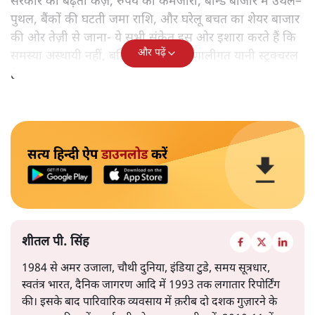
सरकार का बढ़ता कर्ज़, रुपये की कमजोरी, बॉन्ड बाजार में उथल–
पुथल, बैंकों की घटती जमा राशि, और घरेलू बचत का शेयर बाजार
की ओर तेज़ी से जाना- ये सभी संकेत इस ओर इशारा करते हैं कि
और पढ़ें
समस्या अस्थायी नहीं, बल्कि गहरी और प्रणालीगत यानी स्ट्रक्चरल
है।
सत्य हिन्दी ऐप
डाउनलोड
करें
शीतल पी. सिंह
1984 से अमर उजाला, चौथी दुनिया, इंडिया टुडे, समय सूत्रधार,
स्वतंत्र भारत, दैनिक जागरण आदि में 1993 तक लगातार रिपोर्टिंग
की। इसके बाद पारिवारिक व्यवसाय में क़रीब दो दशक गुज़ारने के