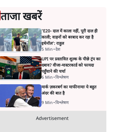
ताजा खबरें
'E20- दाल में काला नहीं, पूरी दाल ही
काली; वाहनों को बरबाद कर रहा है
इथेनॉल': राहुल
5 Min
•
देश
UPI पर प्रस्तावित शुल्क के पीछे ट्रंप का
दबाव? वीजा-मास्टरकार्ड को फायदा
पहुँचाने की चर्चा
6 Min
•
विश्लेषण
मार्क ज़करबर्ग का माफीनामाः ये बहुत
अंदर की बात है
9 Min
•
विश्लेषण
Advertisement