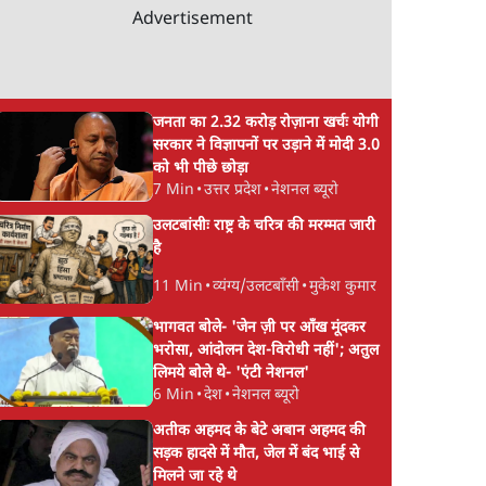
Advertisement
जनता का 2.32 करोड़ रोज़ाना खर्चः योगी
सरकार ने विज्ञापनों पर उड़ाने में मोदी 3.0
को भी पीछे छोड़ा
7 Min
•
उत्तर प्रदेश
•
नेशनल ब्यूरो
उलटबांसीः राष्ट्र के चरित्र की मरम्मत जारी
है
11 Min
•
व्यंग्य/उलटबाँसी
•
मुकेश कुमार
भागवत बोले- 'जेन ज़ी पर आँख मूंदकर
भरोसा, आंदोलन देश-विरोधी नहीं'; अतुल
लिमये बोले थे- 'एंटी नेशनल'
6 Min
•
देश
•
नेशनल ब्यूरो
अतीक अहमद के बेटे अबान अहमद की
सड़क हादसे में मौत, जेल में बंद भाई से
मिलने जा रहे थे