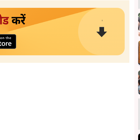
ोड
करें