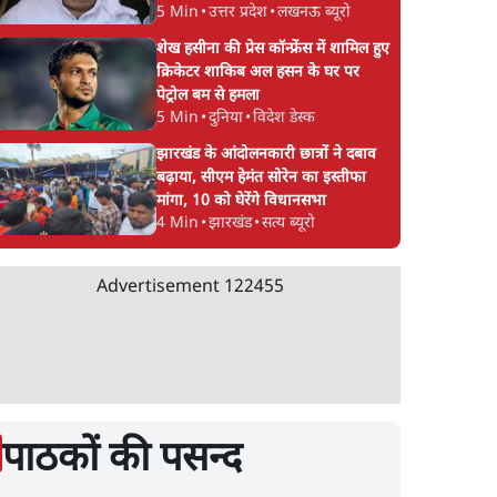
5 Min
•
उत्तर प्रदेश
•
लखनऊ ब्यूरो
शेख हसीना की प्रेस कॉन्फ्रेंस में शामिल हुए
क्रिकेटर शाकिब अल हसन के घर पर
पेट्रोल बम से हमला
5 Min
•
दुनिया
•
विदेश डेस्क
झारखंड के आंदोलनकारी छात्रों ने दबाव
बढ़ाया, सीएम हेमंत सोरेन का इस्तीफा
मांगा, 10 को घेरेंगे विधानसभा
4 Min
•
झारखंड
•
सत्य ब्यूरो
Advertisement
122455
पाठकों की पसन्द