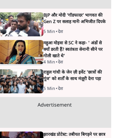
BJP और मोदी ‘गॉडफादर’ भागवत की
Gen Z पर सलाह मानेंः अभिजीत दिपके
5 Min
•
देश
महुआ मोइत्रा से SC ने कहा- ' अंडों से
क्यों डरती हैं? स्वतंत्रता सेनानी सीने पर
गोली खाते थे'
4 Min
•
देश
राहुल गांधी के जेन ज़ी इवेंट 'छात्रों की
गूंज' को शर्तों के साथ मंज़ूरी देना पड़ा
5 Min
•
देश
Advertisement
झारखंड प्रोटेस्ट: तबीयत बिगड़ने पर छात्र