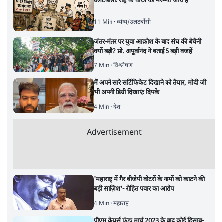
उलटबांसीः राष्ट्र के चरित्र की मरम्मत जारी है
11 Min
•
व्यंग्य/उलटबाँसी
जंतर-मंतर पर युवा आक्रोश के बाद संघ की बेचैनी
क्यों बढ़ी? प्रो. अपूर्वानंद ने बताईं 5 बड़ी वजहें
7 Min
•
विश्लेषण
मैं अपने सारे सर्टिफिकेट दिखाने को तैयार, मोदी जी
भी अपनी डिग्री दिखाएंः दिपके
4 Min
•
देश
Advertisement
'महाराष्ट्र में गैर बीजेपी वोटरों के नामों को काटने की
बड़ी साज़िश'- रोहित पवार का आरोप
4 Min
•
महाराष्ट्र
पीएम केयर्स फंडः मार्च 2023 के बाद कोई हिसाब-