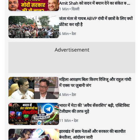
Amit Shah को सदन में बयान देने का संकेत क्यों?
Senior journalist Vinod Agnihotri ने इसे
1 Min
•
दिल्ली
Modi Government और RSS की संभावित
जंतर मंतर से गायब ABVP रांची में छात्रों के लिए क्यों
strategy से जोड़कर बड़ा सवाल उठाया है।
प्रोटेस्ट कर रही है
6 Min
•
देश
Advertisement
महिला आरक्षण बिलः किरण रिजिजू और राहुल गांधी
में एक्स पर ज़ुबानी जंग
4 Min
•
देश
भारत में मेटा की 'अवैध सेंसरशिप' बढ़ी, एक्टिविस्ट
टेलीग्राम की तरफ मुड़े
11 Min
•
देश
झारखंड में छात्र नेताओं और सरकार की बातचीत
बेनतीजा, आंदोलन जारी