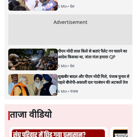
5 Min
•
देश
Advertisement
पीएम मोदी लाल किले से बताएं पैलेट गन चलाने का
आदेश किसका था, जंतर मंतर हमाराः CJP
5 Min
•
देश
सुखबीर बादल और पीएम मोदी मिले, पंजाब चुनाव से
पहले बीजेपी-अकाली दल गठबंधन की अटकलें तेज
6 Min
•
पंजाब
ताजा वीडियो