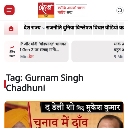
देश
राज्य
राजनीति
दुनिया
विश्लेषण
विचार
वीडियो
वक़्त
र’ भागवत
मार्क ज़करबर्ग का माफीनामाः ये
ेंः
बहुत अंदर की बात है
ट्रेंडिंग
9 Min
.
विश्लेषण
ख़बर
Tag:
Gurnam Singh
Chadhuni