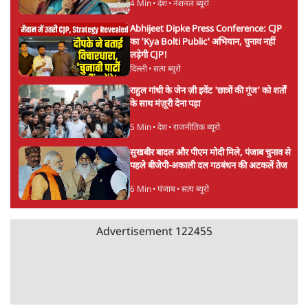
4 Min
•
देश
•
नेशनल ब्यूरो
Abhijeet Dipke Press Conference: CJP
का 'Kya Bolti Public' अभियान, चुनाव नहीं
लड़ेगी CJP!
दिल्ली
•
सत्य ब्यूरो
राहुल गांधी के जेन ज़ी इवेंट 'छात्रों की गूंज' को शर्तों
के साथ मंज़ूरी देना पड़ा
5 Min
•
देश
•
राजनीतिक ब्यूरो
सुखबीर बादल और पीएम मोदी मिले, पंजाब चुनाव से
पहले बीजेपी-अकाली दल गठबंधन की अटकलें तेज
6 Min
•
पंजाब
•
सत्य ब्यूरो
Advertisement
122455