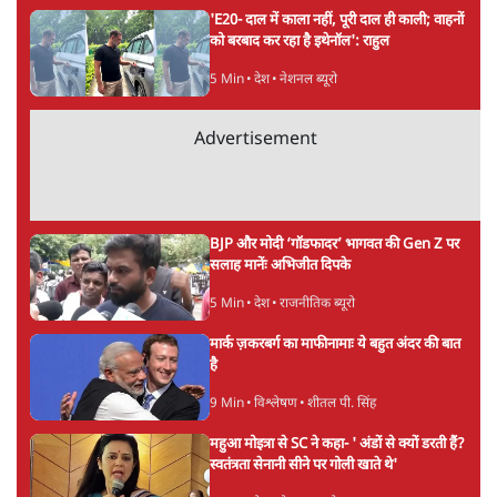
'E20- दाल में काला नहीं, पूरी दाल ही काली; वाहनों
को बरबाद कर रहा है इथेनॉल': राहुल
5 Min
•
देश
•
नेशनल ब्यूरो
Advertisement
BJP और मोदी ‘गॉडफादर’ भागवत की Gen Z पर
सलाह मानेंः अभिजीत दिपके
5 Min
•
देश
•
राजनीतिक ब्यूरो
मार्क ज़करबर्ग का माफीनामाः ये बहुत अंदर की बात
है
9 Min
•
विश्लेषण
•
शीतल पी. सिंह
महुआ मोइत्रा से SC ने कहा- ' अंडों से क्यों डरती हैं?
स्वतंत्रता सेनानी सीने पर गोली खाते थे'