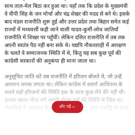
साथ ताल-मेल बिठा कर हुआ था। यहाँ तक कि प्रदेश के मुख्यमंत्री
वे वीपी सिंह के जन मोर्चा और चंद्र शेखर की मदद से बने थे। इसके
बाद मंडल राजनीति शुरू हुई और उत्तर प्रदेश तथा बिहार समेत कई
राज्यों में मध्यवर्त्ती कही जाने वाली यादव-कुर्मी-लोध जातियाँ
राजनीति में शिखर पर पहुँचीं। लेकिन दलित राजनीति में तब तक
अपनी स्वतंत्र पैठ नहीं बना सके थे। यद्यपि नौकरशाही में आरक्षण
के चलते वे सम्माजनक स्थिति में थे, किंतु यह सब कुछ पूर्व की
कांग्रेसी सरकारों की अनुकंपा ही माना जाता था।
अनुसूचित जाति को तब राजनीति में हरिजन बोलते थे, जो उन्हें
अपमान जनक लगता था। लेकिन कांग्रेस में सवर्ण आधिपत्य के
चलते वहाँ हरिजनों की स्थिति हक़ के साथ कुछ लेने की नहीं थी।
उनका खाता-पीता वर्ग अपनी दोयम दर्जे की स्थिति से खिन्न था।
और पढ़ें
नौकरियों में आरक्षण के बूते वे समृद्ध तो हुए, मगर समृद्धि के साथ
जो आत्म-सम्मान चाहिए था, वह नहीं मिल रहा था।