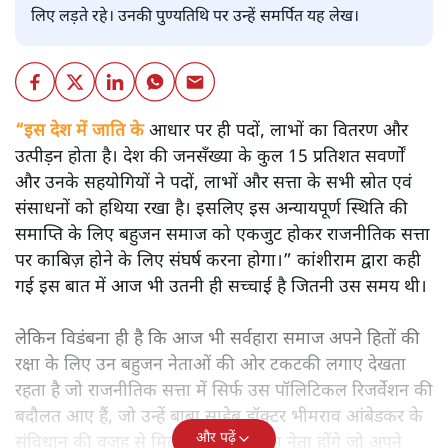
लिए लड़ते रहे। उनकी पुण्यतिथि पर उन्हें समर्पित यह लेख।
“इस देश में जाति के
आधार पर ही पदों, लाभों का वितरण और
उत्पीड़न होता है। देश की जनसँख्या के कुल 15 प्रतिशत सवर्णों
और उनके सहयोगियों ने पदों, लाभों और सत्ता के सभी स्रोत एवं
संसाधनों को हथिया रखा है। इसलिए इस अन्यायपूर्ण स्थिति की
समाप्ति के लिए बहुजन समाज को एकजुट होकर राजनीतिक सत्ता
पर काबिज़ होने के लिए संघर्ष करना होगा।” कांशीराम द्वारा कही
गई इस बात में आज भी उतनी ही सच्चाई है जितनी उस समय थी।
लेकिन विडंबना ही है कि आज भी सर्वहारा समाज अपने हितों की
रक्षा के लिए उन बहुजन नेताओं की ओर टकटकी लगाए देखता
रहता है जो राजनीतिक सत्ता में सिर्फ उस पॉलिटिकल रिजर्वेशन की
बदौलत आए हैं, जो उन्हें बाबा साहेब डॉक्टर भीमराव आंबेडकर के
और पढ़ें
संविधान की वजह से मिला। ऐसे बहुत कम नेता होंगे जो अपने