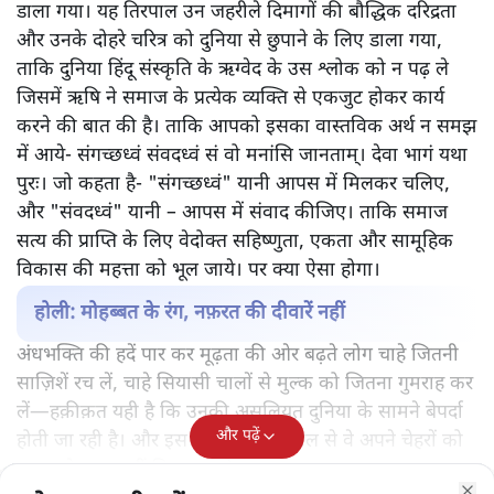
डाला गया। यह तिरपाल उन जहरीले दिमागों की बौद्धिक दरिद्रता
और उनके दोहरे चरित्र को दुनिया से छुपाने के लिए डाला गया,
ताकि दुनिया हिंदू संस्कृति के ऋग्वेद के उस श्लोक को न पढ़ ले
जिसमें ऋषि ने समाज के प्रत्येक व्यक्ति से एकजुट होकर कार्य
करने की बात की है। ताकि आपको इसका वास्तविक अर्थ न समझ
में आये- संगच्छध्वं संवदध्वं सं वो मनांसि जानताम्। देवा भागं यथा
पुरः। जो कहता है- "संगच्छध्वं" यानी आपस में मिलकर चलिए,
और "संवदध्वं" यानी – आपस में संवाद कीजिए। ताकि समाज
सत्य की प्राप्ति के लिए वेदोक्त सहिष्णुता, एकता और सामूहिक
विकास की महत्ता को भूल जाये। पर क्या ऐसा होगा।
होली: मोहब्बत के रंग, नफ़रत की दीवारें नहीं
अंधभक्ति की हदें पार कर मूढ़ता की ओर बढ़ते लोग चाहे जितनी
साज़िशें रच लें, चाहे सियासी चालों से मुल्क को जितना गुमराह कर
लें—हक़ीक़त यही है कि उनकी असलियत दुनिया के सामने बेपर्दा
और पढ़ें
होती जा रही है। और इस नफ़रत के तिरपाल से वे अपने चेहरों को
ज्यादा देर तक नहीं छिपा सकते।