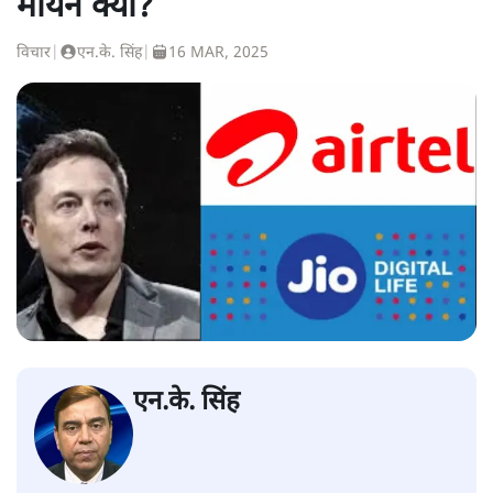
मायने क्या?
विचार
|
एन.के. सिंह
|
16 MAR, 2025
एन.के. सिंह