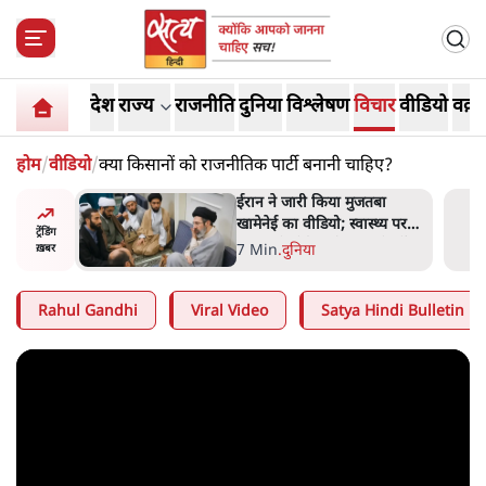
देश
राज्य
राजनीति
दुनिया
विश्लेषण
विचार
वीडियो
वक़्त
होम
/
वीडियो
/
क्या किसानों को राजनीतिक पार्टी बनानी चाहिए?
तबा
NALSAR दीक्षांत समारोह के मुख्य
्थ्य पर
अतिथि के रूप में CJI सूर्यकांत का
ट्रेंडिंग
रही थीं
छात्रों ने किया विरोध
6 Min
.
तेलंगाना
ख़बर
Rahul Gandhi
Viral Video
Satya Hindi Bulletin