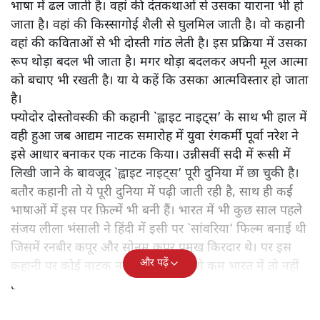
भाषा में ढल जाती है। वहां की दंतकथाओं से उसका याराना भी हो
जाता है। वहां की किस्सागोई शैली से घुलमिल जाती है। वो कहानी
वहां की कविताओं से भी दोस्ती गांठ लेती है। इस प्रक्रिया में उसका
रूप थोड़ा बदल भी जाता है। मगर थोड़ा बदलकर अपनी मूल आत्मा
को बचाए भी रखती है। या ये कहें कि उसका आत्मविस्तार हो जाता
है।
फ्योदोर दोस्तोवस्की की कहानी `ह्वाइट नाइट्स’ के साथ भी हाल में
वही हुआ जब आद्यम नाटक समारोह में युवा रंगकर्मी पूर्वा नरेश ने
इसे आधार बनाकर एक नाटक किया। उन्नीसवीं सदी में रूसी में
लिखी जाने के बावजूद `ह्वाइट नाइट्स’ पूरी दुनिया में छा चुकी है।
बतौर कहानी तो ये पूरी दुनिया में पढ़ी जाती रही है, साथ ही कई
भाषाओं में इस पर फ़िल्में भी बनी हैं। भारत में भी कुछ साल पहले
संजय लीला भंसाली ने हिंदी में इसी पर `सांवरिया’ फिल्म बनाई थी
जिसमें रनबीर कपूर और सोनम कपूर प्रमुख किरदार थे। पर इस
और पढ़ें
कहानी पर कोई नाटक नहीं हुआ है। कम से कम भारत में तो नहीं
हुआ है।