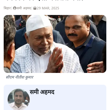
बिहार
|
समी अहमद
|
29 MAR, 2025
सीएम नीतीश कुमार
समी अहमद