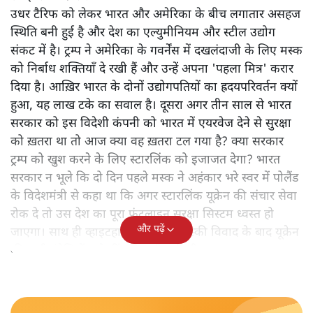
उधर टैरिफ को लेकर भारत और अमेरिका के बीच लगातार असहज
स्थिति बनी हुई है और देश का एल्युमीनियम और स्टील उद्योग
संकट में है। ट्रम्प ने अमेरिका के गवर्नेंस में दखलंदाजी के लिए मस्क
को निर्बाध शक्तियाँ दे रखी हैं और उन्हें अपना 'पहला मित्र' करार
दिया है। आख़िर भारत के दोनों उद्योगपतियों का ह्रदयपरिवर्तन क्यों
हुआ, यह लाख टके का सवाल है। दूसरा अगर तीन साल से भारत
सरकार को इस विदेशी कंपनी को भारत में एयरवेज देने से सुरक्षा
को ख़तरा था तो आज क्या वह ख़तरा टल गया है? क्या सरकार
ट्रम्प को खुश करने के लिए स्टारलिंक को इजाजत देगा? भारत
सरकार न भूले कि दो दिन पहले मस्क ने अहंकार भरे स्वर में पोलैंड
के विदेशमंत्री से कहा था कि अगर स्टारलिंक यूक्रेन की संचार सेवा
रोक दे तो उस देश का पूरा फ्रंटलाइन सुरक्षा सिस्टम ध्वस्त हो
और पढ़ें
जाएगा। साथ ही व्हाइटहाउस में ट्रम्प-जेलेंस्की विवाद के बाद यूक्रेन
की सभी इंटेलिजेंस शेयरिंग रोक दी गयी थी।