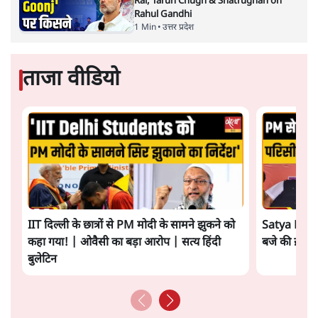
Rai, Tarun Chugh & Shatrughan on
Rahul Gandhi
1 Min
•
उत्तर प्रदेश
ताजा वीडियो
IIT दिल्ली के छात्रों से PM मोदी के सामने झुकने को
Satya Hindi
कहा गया! | ओवैसी का बड़ा आरोप | सत्य हिंदी
बजे की ख़बरें
बुलेटिन