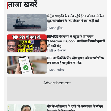
ताजा खबरें
होर्मुज समझौते के करीब पहुँचे ईरान-ओमान, लेकिन
स्ट्रेट को खोलने के लिए तेहरान ने रखी कड़ी शर्तें
8 Min
•
दुनिया
BJP-RSS की वजह से राहुल के प्रयागराज
'Chhatron Ki Goonj' कार्यक्रम में उमड़ी युवाओं
की भारी भीड़
1 Min
•
विश्लेषण
UPI नागरिकों के लिए रहेगा मुफ्त, बड़े व्यापारियों पर
लग सकता है मामूली चार्ज: केंद्र
9 Min
•
अर्थतंत्र
Advertisement
चीन के अतिक्रमण के दावों को अरुणाचल के सीएम