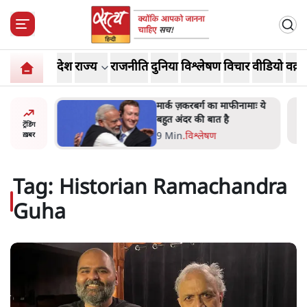
देश
राज्य
राजनीति
दुनिया
विश्लेषण
विचार
वीडियो
वक़्त
र’ भागवत
मार्क ज़करबर्ग का माफीनामाः ये
ेंः
बहुत अंदर की बात है
ट्रेंडिंग
9 Min
.
विश्लेषण
ख़बर
Tag:
Historian Ramachandra
Guha