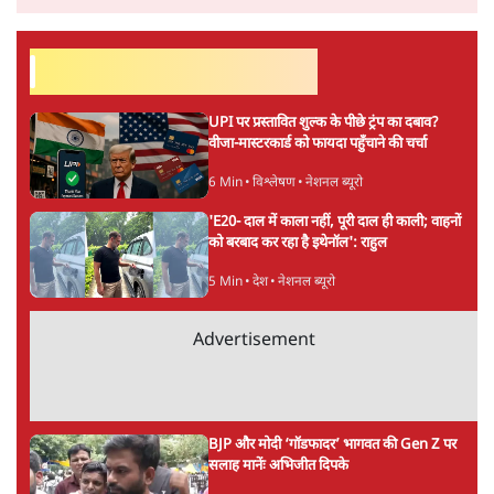
सर्वाधिक पढ़ी गयी खबरें
UPI पर प्रस्तावित शुल्क के पीछे ट्रंप का दबाव?
वीजा-मास्टरकार्ड को फायदा पहुँचाने की चर्चा
6 Min
•
विश्लेषण
•
नेशनल ब्यूरो
'E20- दाल में काला नहीं, पूरी दाल ही काली; वाहनों
को बरबाद कर रहा है इथेनॉल': राहुल
5 Min
•
देश
•
नेशनल ब्यूरो
Advertisement
BJP और मोदी ‘गॉडफादर’ भागवत की Gen Z पर
सलाह मानेंः अभिजीत दिपके