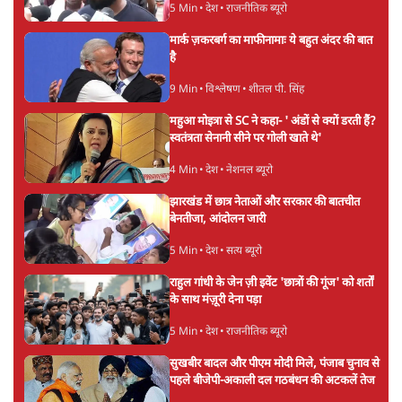
5 Min
•
देश
•
राजनीतिक ब्यूरो
मार्क ज़करबर्ग का माफीनामाः ये बहुत अंदर की बात
है
9 Min
•
विश्लेषण
•
शीतल पी. सिंह
महुआ मोइत्रा से SC ने कहा- ' अंडों से क्यों डरती हैं?
स्वतंत्रता सेनानी सीने पर गोली खाते थे'
4 Min
•
देश
•
नेशनल ब्यूरो
झारखंड में छात्र नेताओं और सरकार की बातचीत
बेनतीजा, आंदोलन जारी
5 Min
•
देश
•
सत्य ब्यूरो
राहुल गांधी के जेन ज़ी इवेंट 'छात्रों की गूंज' को शर्तों
के साथ मंज़ूरी देना पड़ा
5 Min
•
देश
•
राजनीतिक ब्यूरो
सुखबीर बादल और पीएम मोदी मिले, पंजाब चुनाव से
पहले बीजेपी-अकाली दल गठबंधन की अटकलें तेज