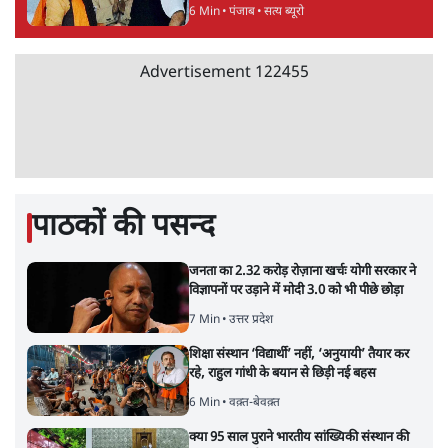
6 Min
•
पंजाब
•
सत्य ब्यूरो
Advertisement
122455
पाठकों की पसन्द
जनता का 2.32 करोड़ रोज़ाना खर्चः योगी सरकार ने
विज्ञापनों पर उड़ाने में मोदी 3.0 को भी पीछे छोड़ा
7 Min
•
उत्तर प्रदेश
शिक्षा संस्थान ‘विद्यार्थी’ नहीं, ‘अनुयायी’ तैयार कर
रहे, राहुल गांधी के बयान से छिड़ी नई बहस
6 Min
•
वक़्त-बेवक़्त
क्या 95 साल पुराने भारतीय सांख्यिकी संस्थान की