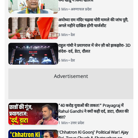
पेमा खांडू ने किया खारिज
3 Min
•
अरुणाचल प्रदेश
अयोध्या राम मंदिर चढ़ावा चोरी मामले की जांच पूरी,
अगले महीने दाखिल होगी चार्जशीट
3 Min
•
देश
राहुल गांधी ने प्रयागराज में जेन ज़ी को झकझोरा- 3D
संदेश- दर्द, डेटा, दौलत
6 Min
•
देश
Advertisement
"40 करोड़ युवाओं की ताकत!" Prayagraj में
Rahul Gandhi ने क्यों कही दर्द, डाटा, दौलत की
बात?
1 Min
•
उत्तर प्रदेश
'Chhatron Ki Goonj' Political War! Ajay