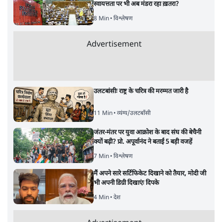
स्वायत्तता पर भी अब मंडरा रहा ख़तरा?
8 Min
•
विश्लेषण
Advertisement
उलटबांसीः राष्ट्र के चरित्र की मरम्मत जारी है
11 Min
•
व्यंग्य/उलटबाँसी
जंतर-मंतर पर युवा आक्रोश के बाद संघ की बेचैनी
क्यों बढ़ी? प्रो. अपूर्वानंद ने बताईं 5 बड़ी वजहें
7 Min
•
विश्लेषण
मैं अपने सारे सर्टिफिकेट दिखाने को तैयार, मोदी जी
भी अपनी डिग्री दिखाएंः दिपके
4 Min
•
देश