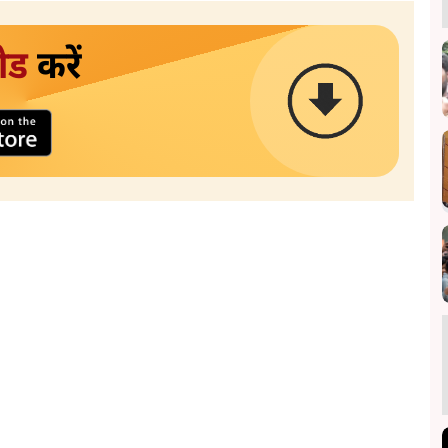
ोड
करें