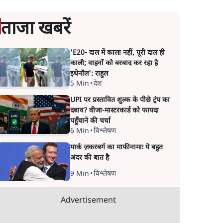
ताजा खबरें
'E20- दाल में काला नहीं, पूरी दाल ही
काली; वाहनों को बरबाद कर रहा है
इथेनॉल': राहुल
5 Min
•
देश
UPI पर प्रस्तावित शुल्क के पीछे ट्रंप का
दबाव? वीजा-मास्टरकार्ड को फायदा
पहुँचाने की चर्चा
6 Min
•
विश्लेषण
मार्क ज़करबर्ग का माफीनामाः ये बहुत
अंदर की बात है
9 Min
•
विश्लेषण
Advertisement