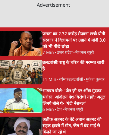
Advertisement
जनता का 2.32 करोड़ रोज़ाना खर्चः योगी
सरकार ने विज्ञापनों पर उड़ाने में मोदी 3.0
को भी पीछे छोड़ा
7 Min
•
उत्तर प्रदेश
•
नेशनल ब्यूरो
उलटबांसीः राष्ट्र के चरित्र की मरम्मत जारी
है
11 Min
•
व्यंग्य/उलटबाँसी
•
मुकेश कुमार
भागवत बोले- 'जेन ज़ी पर आँख मूंदकर
भरोसा, आंदोलन देश-विरोधी नहीं'; अतुल
लिमये बोले थे- 'एंटी नेशनल'
6 Min
•
देश
•
नेशनल ब्यूरो
अतीक अहमद के बेटे अबान अहमद की
सड़क हादसे में मौत, जेल में बंद भाई से
मिलने जा रहे थे