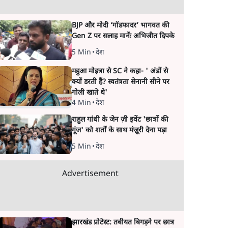
BJP और मोदी ‘गॉडफादर’ भागवत की
Gen Z पर सलाह मानेंः अभिजीत दिपके
5 Min
•
देश
महुआ मोइत्रा से SC ने कहा- ' अंडों से
क्यों डरती हैं? स्वतंत्रता सेनानी सीने पर
गोली खाते थे'
4 Min
•
देश
राहुल गांधी के जेन ज़ी इवेंट 'छात्रों की
गूंज' को शर्तों के साथ मंज़ूरी देना पड़ा
5 Min
•
देश
Advertisement
झारखंड प्रोटेस्ट: तबीयत बिगड़ने पर छात्र