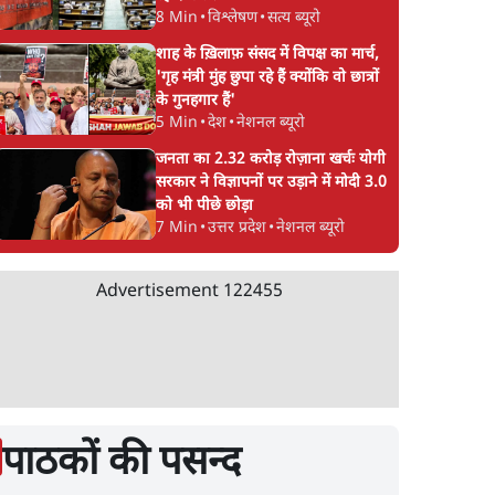
8 Min
•
विश्लेषण
•
सत्य ब्यूरो
शाह के ख़िलाफ़ संसद में विपक्ष का मार्च,
'गृह मंत्री मुंह छुपा रहे हैं क्योंकि वो छात्रों
के गुनहगार हैं'
5 Min
•
देश
•
नेशनल ब्यूरो
जनता का 2.32 करोड़ रोज़ाना खर्चः योगी
सरकार ने विज्ञापनों पर उड़ाने में मोदी 3.0
को भी पीछे छोड़ा
7 Min
•
उत्तर प्रदेश
•
नेशनल ब्यूरो
Advertisement
122455
पाठकों की पसन्द