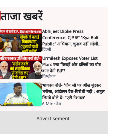
ताजा खबरें
Abhijeet Dipke Press
Conference: CJP का 'Kya Bolti
Public' अभियान, चुनाव नहीं लड़ेगी
दिल्ली
CJP!
Urmilesh Exposes Voter List
Plan: क्या पिछड़ों और दलितों का वोट
काट देगी BJP?
विश्लेषण
भागवत बोले- 'जेन ज़ी पर आँख मूंदकर
भरोसा, आंदोलन देश-विरोधी नहीं'; अतुल
लिमये बोले थे- 'एंटी नेशनल'
6 Min
•
देश
Advertisement