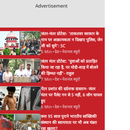
Advertisement
जंतर-मंतर प्रोटेस्ट- 'ताकतवर सरकार के
नाम पर आक्रामकता न दिखाए पुलिस, जेन
जी को सुने': SC
5 Min
•
देश
•
नेशनल ब्यूरो
जंतर मंतर प्रोटेस्ट: 'युवाओं को प्रताड़ित
किया जा रहा है, पर मोदी-शाह में बोलने
की हिम्मत नहीं'- राहुल
7 Min
•
देश
•
नेशनल ब्यूरो
पेंटर प्रशांत की दर्दनाक दास्तान- जंतर
मंतर पर पैलेट गन से 5 नहीं, 6 लोग घायल
हुए
6 Min
•
देश
•
नेशनल ब्यूरो
क्या 95 साल पुराने भारतीय सांख्यिकी
संस्थान की स्वायत्तता पर भी अब मंडरा
रहा ख़तरा?