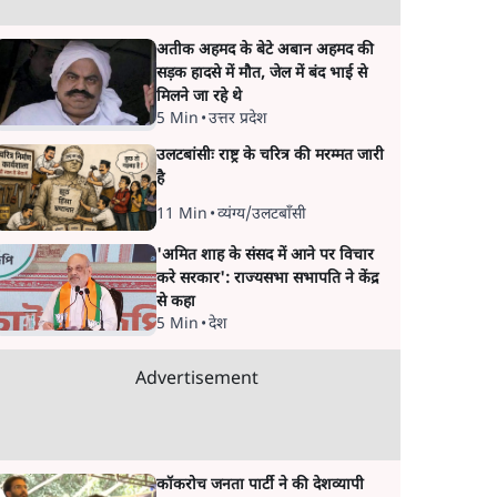
अतीक अहमद के बेटे अबान अहमद की
सड़क हादसे में मौत, जेल में बंद भाई से
मिलने जा रहे थे
5 Min
•
उत्तर प्रदेश
उलटबांसीः राष्ट्र के चरित्र की मरम्मत जारी
है
11 Min
•
व्यंग्य/उलटबाँसी
'अमित शाह के संसद में आने पर विचार
करे सरकार': राज्यसभा सभापति ने केंद्र
से कहा
5 Min
•
देश
Advertisement
कॉकरोच जनता पार्टी ने की देशव्यापी