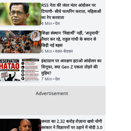
RSS नेता की जंतर मंतर आंदोलन पर
टिप्पणी- सीधे फायरिंग कराता, महिलाओं
का रेप करवाता
4 Min
•
देश
शिक्षा संस्थान ‘विद्यार्थी’ नहीं, ‘अनुयायी’
तैयार कर रहे, राहुल गांधी के बयान से
छिड़ी नई बहस
6 Min
•
वक़्त-बेवक़्त
इंस्टाग्राम पर आरक्षण हटाओ आंदोलन का
शिगूफा, क्या Gen Z एकता तोड़ने की
मुहिम?
7 Min
•
देश
Advertisement
जनता का 2.32 करोड़ रोज़ाना खर्चः योगी
सरकार ने विज्ञापनों पर उड़ाने में मोदी 3.0