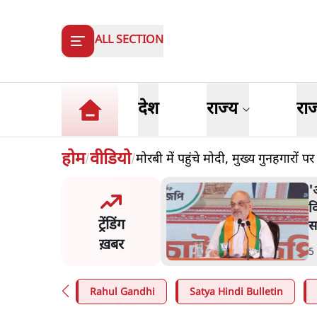
ALL SECTION
देश
राज्य
रा
होम
वीडियो
मोरबी में पहुंचे मोदी, मुख्य गुनहगारों
/
/
मंतर प्रोटेस्ट: 'युवाओं को
'
ड़ित किया जा रहा है, पर मोदी-
व
ट्रेंडिंग
ें बोलने की हिम्मत नहीं'- राहुल
स
ख़बर
n
.
देश
5
Rahul Gandhi
Satya Hindi Bulletin