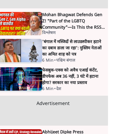
Mohan Bhagwat Defends Gen
Z! "Part of the LGBTQ
Community"—Is This the RSS's
विश्लेषण
New Move?
'बंगाल में मस्जिदों से लाउडस्पीकर हटाने
का दबाव डाला जा रहा': मुस्लिम नेताओं
का अमित शाह को पत्र
6 Min
•
पश्चिम बंगाल
फेसबुक-एक्स को अवैध एआई कंटेंट,
डीपफेक अब 36 नहीं, 3 घंटे में हटाना
होगा? सरकार का नया प्रस्ताव
6 Min
•
देश
Advertisement
Abhijeet Dipke Press