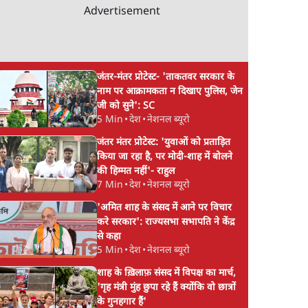
Advertisement
जंतर-मंतर प्रोटेस्ट- 'ताकतवर सरकार के
नाम पर आक्रामकता न दिखाए पुलिस, जेन
जी को सुने': SC
5 Min
•
देश
•
नेशनल ब्यूरो
जंतर मंतर प्रोटेस्ट: 'युवाओं को प्रताड़ित
किया जा रहा है, पर मोदी-शाह में बोलने
की हिम्मत नहीं'- राहुल
7 Min
•
देश
•
नेशनल ब्यूरो
'अमित शाह के संसद में आने पर विचार
करे सरकार': राज्यसभा सभापति ने केंद्र
से कहा
5 Min
•
देश
•
नेशनल ब्यूरो
शाह के ख़िलाफ़ संसद में विपक्ष का मार्च,
'गृह मंत्री मुंह छुपा रहे हैं क्योंकि वो छात्रों
के गुनहगार हैं'