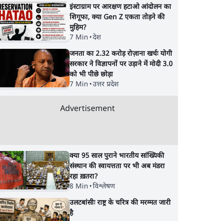
इंस्टाग्राम पर आरक्षण हटाओ आंदोलन का
शिगूफा, क्या Gen Z एकता तोड़ने की
मुहिम?
7 Min
•
देश
जनता का 2.32 करोड़ रोज़ाना खर्चः योगी
सरकार ने विज्ञापनों पर उड़ाने में मोदी 3.0
को भी पीछे छोड़ा
7 Min
•
उत्तर प्रदेश
Advertisement
क्या 95 साल पुराने भारतीय सांख्यिकी
संस्थान की स्वायत्तता पर भी अब मंडरा
रहा ख़तरा?
8 Min
•
विश्लेषण
उलटबांसीः राष्ट्र के चरित्र की मरम्मत जारी
है