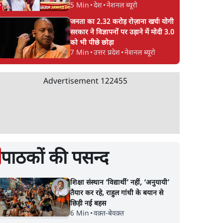
5 Min
•
देश
•
नेशनल ब्यूरो
जनता का 2.32 करोड़ रोज़ाना खर्चः योगी
सरकार ने विज्ञापनों पर उड़ाने में मोदी 3.0
को भी पीछे छोड़ा
7 Min
•
उत्तर प्रदेश
•
नेशनल ब्यूरो
Advertisement
122455
पाठकों की पसन्द
शिक्षा संस्थान ‘विद्यार्थी’ नहीं, ‘अनुयायी’
तैयार कर रहे, राहुल गांधी के बयान से
छिड़ी नई बहस
6 Min
•
वक़्त-बेवक़्त