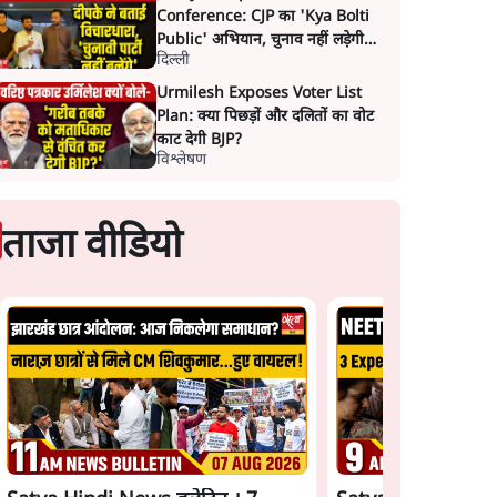
Conference: CJP का 'Kya Bolti
Public' अभियान, चुनाव नहीं लड़ेगी
दिल्ली
CJP!
Urmilesh Exposes Voter List
Plan: क्या पिछड़ों और दलितों का वोट
काट देगी BJP?
विश्लेषण
ताजा वीडियो