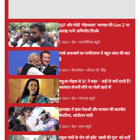
BJP और मोदी ‘गॉडफादर’ भागवत की Gen Z पर
सलाह मानेंः अभिजीत दिपके
5 Min
•
देश
•
राजनीतिक ब्यूरो
मार्क ज़करबर्ग का माफीनामाः ये बहुत अंदर की बात
है
9 Min
•
विश्लेषण
•
शीतल पी. सिंह
महुआ मोइत्रा से SC ने कहा- ' अंडों से क्यों डरती हैं?
स्वतंत्रता सेनानी सीने पर गोली खाते थे'
4 Min
•
देश
•
नेशनल ब्यूरो
झारखंड में छात्र नेताओं और सरकार की बातचीत
बेनतीजा, आंदोलन जारी
5 Min
•
देश
•
सत्य ब्यूरो
राहुल गांधी के जेन ज़ी इवेंट 'छात्रों की गूंज' को शर्तों