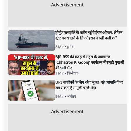
Advertisement
होर्मुज समझौते के करीब पहुँचे ईरान-ओमान, लेकिन
स्ट्रेट को खोलने के लिए तेहरान ने रखी कड़ी शर्तें
8 Min
•
दुनिया
BJP-RSS की वजह से राहुल के प्रयागराज
'Chhatron Ki Goonj' कार्यक्रम में उमड़ी युवाओं
की भारी भीड़
1 Min
•
विश्लेषण
UPI नागरिकों के लिए रहेगा मुफ्त, बड़े व्यापारियों पर
लग सकता है मामूली चार्ज: केंद्र
9 Min
•
अर्थतंत्र
Advertisement