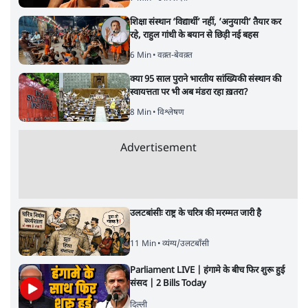
शिक्षा संस्थान ‘विद्यार्थी’ नहीं, ‘अनुयायी’ तैयार कर
रहे, राहुल गांधी के बयान से छिड़ी नई बहस
6 Min
•
वक़्त-बेवक़्त
क्या 95 साल पुराने भारतीय सांख्यिकी संस्थान की
स्वायत्तता पर भी अब मंडरा रहा ख़तरा?
8 Min
•
विश्लेषण
Advertisement
उलटबांसीः राष्ट्र के चरित्र की मरम्मत जारी है
11 Min
•
व्यंग्य/उलटबाँसी
Parliament LIVE | हंगामे के बीच फिर शुरू हुई
संसद | 2 Bills Today
दिल्ली