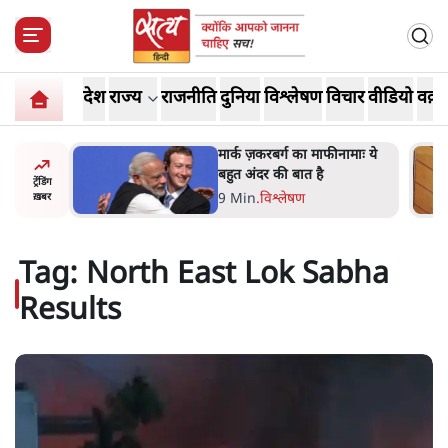
देश
राज्य
राजनीति
दुनिया
विश्लेषण
विचार
वीडियो
वक़्त
र’ भागवत
मार्क ज़करबर्ग का माफीनामाः ये
ेंः
बहुत अंदर की बात है
ट्रेंडिंग
9 Min
.
विश्लेषण
ख़बर
Tag:
North East Lok Sabha
Results