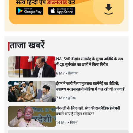
सत्य हिन्दी ऐप
डाउनलोड
करें
ताजा खबरें
NALSAR दीक्षांत समारोह के मुख्य अतिथि के रूप
में CJI सूर्यकांत का छात्रों ने किया विरोध
6 Min
•
तेलंगाना
ईरान ने जारी किया मुजतबा खामेनेई का वीडियो;
स्वास्थ्य पर इसराइली मीडिया में चल रही थीं अफवाहें
7 Min
•
दुनिया
जेन-ज़ी के लिए नहीं, संघ की राजनैतिक हेजेमनी
बचाने आए हैं मोहन भागवत!
14 Min
•
विमर्श