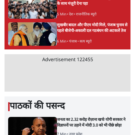
के साथ मंज़ूरी देना पड़ा
5 Min
•
देश
•
राजनीतिक ब्यूरो
सुखबीर बादल और पीएम मोदी मिले, पंजाब चुनाव से
पहले बीजेपी-अकाली दल गठबंधन की अटकलें तेज
6 Min
•
पंजाब
•
सत्य ब्यूरो
Advertisement
122455
पाठकों की पसन्द
जनता का 2.32 करोड़ रोज़ाना खर्चः योगी सरकार ने
विज्ञापनों पर उड़ाने में मोदी 3.0 को भी पीछे छोड़ा
7 Min
•
उत्तर प्रदेश