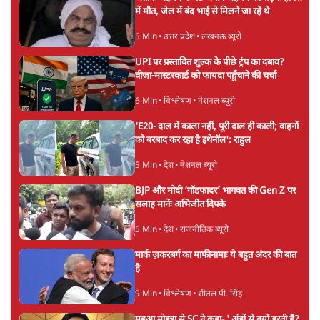
में मौत, जेल में बंद भाई से मिलने जा रहे थे
5 Min
•
उत्तर प्रदेश
•
लखनऊ ब्यूरो
UPI पर प्रस्तावित शुल्क के पीछे ट्रंप का दबाव?
वीजा-मास्टरकार्ड को फायदा पहुँचाने की चर्चा
6 Min
•
विश्लेषण
•
नेशनल ब्यूरो
'E20- दाल में काला नहीं, पूरी दाल ही काली; वाहनों
को बरबाद कर रहा है इथेनॉल': राहुल
5 Min
•
देश
•
नेशनल ब्यूरो
BJP और मोदी ‘गॉडफादर’ भागवत की Gen Z पर
सलाह मानेंः अभिजीत दिपके
5 Min
•
देश
•
राजनीतिक ब्यूरो
मार्क ज़करबर्ग का माफीनामाः ये बहुत अंदर की बात
है
9 Min
•
विश्लेषण
•
शीतल पी. सिंह
महुआ मोइत्रा से SC ने कहा- ' अंडों से क्यों डरती हैं?