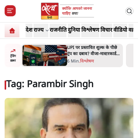
देश
राज्य
राजनीति
दुनिया
विश्लेषण
विचार
वीडियो
वक़्त
अबान अहमद
UPI पर प्रस्तावित शुल्क के पीछे
ेल में बंद
ट्रंप का दबाव? वीजा-मास्टरकार्ड
ट्रेंडिंग
को फायदा पहुँचाने की चर्चा
6 Min
.
विश्लेषण
ख़बर
Tag:
Parambir Singh