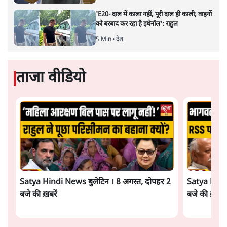
'E20- दाल में काला नहीं, पूरी दाल ही काली; वाहनों
को बरबाद कर रहा है इथेनॉल': राहुल
5 Min
•
देश
ताजा वीडियो
Satya Hindi News बुलेटिन । 8 अगस्त, दोपहर 2
Satya Hindi
बजे की ख़बरें
बजे की ख़बरें