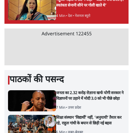
स्वतंत्रता सेनानी सीने पर गोली खाते थे'
4 Min
•
देश
•
नेशनल ब्यूरो
Advertisement
122455
पाठकों की पसन्द
जनता का 2.32 करोड़ रोज़ाना खर्चः योगी सरकार ने
विज्ञापनों पर उड़ाने में मोदी 3.0 को भी पीछे छोड़ा
7 Min
•
उत्तर प्रदेश
शिक्षा संस्थान ‘विद्यार्थी’ नहीं, ‘अनुयायी’ तैयार कर
रहे, राहुल गांधी के बयान से छिड़ी नई बहस
6 Min
•
वक़्त-बेवक़्त