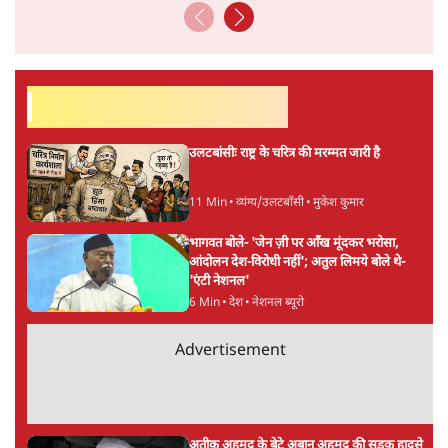
सर्वाधिक पढ़ी गयी खबरें
उलटबांसीः राष्ट्र के चरित्र की मरम्मत जारी है
11 Min
•
व्यंग्य/उलटबाँसी
•
मुकेश कुमार
भागवत बोले- 'जेन ज़ी पर आँख मूंदकर भरोसा,
आंदोलन देश-विरोधी नहीं'; अतुल लिमये बोले थे-
'एंटी नेशनल'
6 Min
•
देश
•
नेशनल ब्यूरो
Advertisement
अतीक अहमद के बेटे अबान अहमद की सड़क हादसे