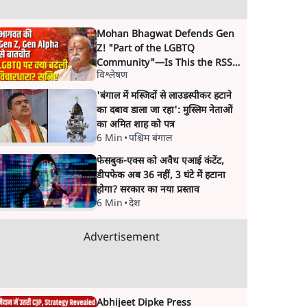
Mohan Bhagwat Defends Gen
Z! "Part of the LGBTQ
Community"—Is This the RSS's
विश्लेषण
New Move?
'बंगाल में मस्जिदों से लाउडस्पीकर हटाने
का दबाव डाला जा रहा': मुस्लिम नेताओं
का अमित शाह को पत्र
6 Min
•
पश्चिम बंगाल
फेसबुक-एक्स को अवैध एआई कंटेंट,
डीपफेक अब 36 नहीं, 3 घंटे में हटाना
होगा? सरकार का नया प्रस्ताव
6 Min
•
देश
Advertisement
Abhijeet Dipke Press