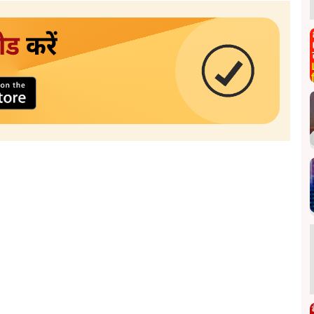
ोड
करें