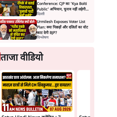
Conference: CJP का 'Kya Bolti
Public' अभियान, चुनाव नहीं लड़ेगी
दिल्ली
CJP!
Urmilesh Exposes Voter List
Plan: क्या पिछड़ों और दलितों का वोट
काट देगी BJP?
विश्लेषण
ताजा वीडियो