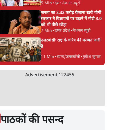
5 Min
•
देश
•
नेशनल ब्यूरो
जनता का 2.32 करोड़ रोज़ाना खर्चः योगी
सरकार ने विज्ञापनों पर उड़ाने में मोदी 3.0
को भी पीछे छोड़ा
7 Min
•
उत्तर प्रदेश
•
नेशनल ब्यूरो
उलटबांसीः राष्ट्र के चरित्र की मरम्मत जारी
है
11 Min
•
व्यंग्य/उलटबाँसी
•
मुकेश कुमार
Advertisement
122455
पाठकों की पसन्द