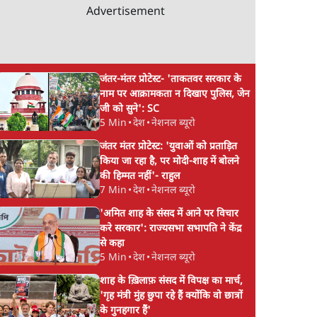
Advertisement
जंतर-मंतर प्रोटेस्ट- 'ताकतवर सरकार के
नाम पर आक्रामकता न दिखाए पुलिस, जेन
जी को सुने': SC
5 Min
•
देश
•
नेशनल ब्यूरो
जंतर मंतर प्रोटेस्ट: 'युवाओं को प्रताड़ित
किया जा रहा है, पर मोदी-शाह में बोलने
की हिम्मत नहीं'- राहुल
7 Min
•
देश
•
नेशनल ब्यूरो
'अमित शाह के संसद में आने पर विचार
करे सरकार': राज्यसभा सभापति ने केंद्र
से कहा
5 Min
•
देश
•
नेशनल ब्यूरो
शाह के ख़िलाफ़ संसद में विपक्ष का मार्च,
'गृह मंत्री मुंह छुपा रहे हैं क्योंकि वो छात्रों
के गुनहगार हैं'