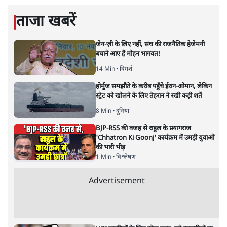
ताजा खबरें
जेन-ज़ी के लिए नहीं, संघ की राजनैतिक हेजेमनी
बचाने आए हैं मोहन भागवत!
14 Min
•
विमर्श
होर्मुज समझौते के करीब पहुँचे ईरान-ओमान, लेकिन
स्ट्रेट को खोलने के लिए तेहरान ने रखी कड़ी शर्तें
8 Min
•
दुनिया
BJP-RSS की वजह से राहुल के प्रयागराज
'Chhatron Ki Goonj' कार्यक्रम में उमड़ी युवाओं
की भारी भीड़
1 Min
•
विश्लेषण
Advertisement