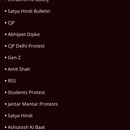
Chhatron Ki Goonj
Satya Hindi Bulletin
CJP
Abhijeet Dipke
CJP Delhi Protest
Gen Z
Amit Shah
RSS
Students Protest
Jantar Mantar Protests
Satya Hindi
Ashutosh Ki Baat