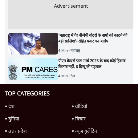
Advertisement
'महाराष्ट्र में गैर बीजेपी वोटरों के नामों को काटने की
बड़ी साज़िश'- रोहित पवार का आरोप
4 Min
•
महाराष्ट्र
पीएम केयर्स फंडः मार्च 2023 के बाद कोई हिसाब-
किताब नहीं, द हिन्दू की पड़ताल
4 Min
•
देश
TOP CATEGORIES
देश
वीडियो
दुनिया
विचार
उत्तर प्रदेश
न्यूज़ बुलेटिन