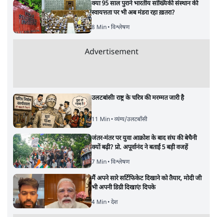
क्या 95 साल पुराने भारतीय सांख्यिकी संस्थान की
स्वायत्तता पर भी अब मंडरा रहा ख़तरा?
8 Min
•
विश्लेषण
Advertisement
उलटबांसीः राष्ट्र के चरित्र की मरम्मत जारी है
11 Min
•
व्यंग्य/उलटबाँसी
जंतर-मंतर पर युवा आक्रोश के बाद संघ की बेचैनी
क्यों बढ़ी? प्रो. अपूर्वानंद ने बताईं 5 बड़ी वजहें
7 Min
•
विश्लेषण
मैं अपने सारे सर्टिफिकेट दिखाने को तैयार, मोदी जी
भी अपनी डिग्री दिखाएंः दिपके
4 Min
•
देश