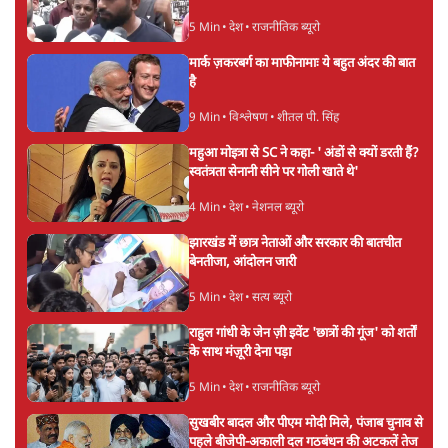
5 Min
•
देश
•
राजनीतिक ब्यूरो
मार्क ज़करबर्ग का माफीनामाः ये बहुत अंदर की बात
है
9 Min
•
विश्लेषण
•
शीतल पी. सिंह
महुआ मोइत्रा से SC ने कहा- ' अंडों से क्यों डरती हैं?
स्वतंत्रता सेनानी सीने पर गोली खाते थे'
4 Min
•
देश
•
नेशनल ब्यूरो
झारखंड में छात्र नेताओं और सरकार की बातचीत
बेनतीजा, आंदोलन जारी
5 Min
•
देश
•
सत्य ब्यूरो
राहुल गांधी के जेन ज़ी इवेंट 'छात्रों की गूंज' को शर्तों
के साथ मंज़ूरी देना पड़ा
5 Min
•
देश
•
राजनीतिक ब्यूरो
सुखबीर बादल और पीएम मोदी मिले, पंजाब चुनाव से
पहले बीजेपी-अकाली दल गठबंधन की अटकलें तेज