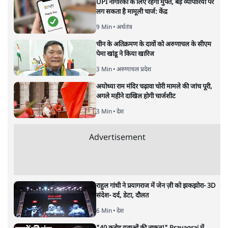
UPI नागरिकों के लिए रहेगा मुफ्त, बड़े व्यापारियों पर
लग सकता है मामूली चार्ज: केंद्र
9 Min
•
अर्थतंत्र
चीन के अतिक्रमण के दावों को अरुणाचल के सीएम
पेमा खांडू ने किया खारिज
3 Min
•
अरुणाचल प्रदेश
अयोध्या राम मंदिर चढ़ावा चोरी मामले की जांच पूरी,
अगले महीने दाखिल होगी चार्जशीट
3 Min
•
देश
Advertisement
राहुल गांधी ने प्रयागराज में जेन ज़ी को झकझोरा- 3D
संदेश- दर्द, डेटा, दौलत
6 Min
•
देश