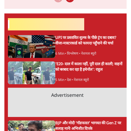
सर्वाधिक पढ़ी गयी खबरें
UPI पर प्रस्तावित शुल्क के पीछे ट्रंप का दबाव?
वीजा-मास्टरकार्ड को फायदा पहुँचाने की चर्चा
6 Min
•
विश्लेषण
•
नेशनल ब्यूरो
'E20- दाल में काला नहीं, पूरी दाल ही काली; वाहनों
को बरबाद कर रहा है इथेनॉल': राहुल
5 Min
•
देश
•
नेशनल ब्यूरो
Advertisement
BJP और मोदी ‘गॉडफादर’ भागवत की Gen Z पर
सलाह मानेंः अभिजीत दिपके