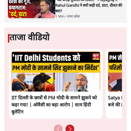
"40 करोड़ युवाओं की ताकत!" Prayagraj में
Rahul Gandhi ने क्यों कही दर्द, डाटा, दौलत की
बात?
1 Min
•
उत्तर प्रदेश
ताजा वीडियो
IIT दिल्ली के छात्रों से PM मोदी के सामने झुकने को
Satya Hindi
कहा गया! | ओवैसी का बड़ा आरोप | सत्य हिंदी
बजे की ख़बरें
बुलेटिन