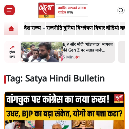
देश
राज्य
राजनीति
दुनिया
विश्लेषण
विचार
वीडियो
वक़्त
र’ भागवत
मार्क ज़करबर्ग का माफीनामाः ये
ेंः
बहुत अंदर की बात है
ट्रेंडिंग
9 Min
.
विश्लेषण
ख़बर
Tag:
Satya Hindi Bulletin