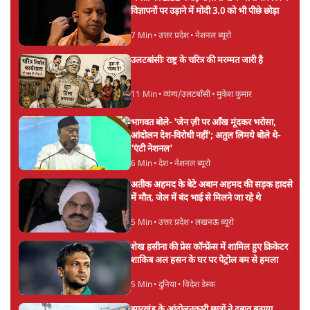
विज्ञापनों पर उड़ाने में मोदी 3.0 को भी पीछे छोड़ा
7 Min
•
उत्तर प्रदेश
•
नेशनल ब्यूरो
उलटबांसीः राष्ट्र के चरित्र की मरम्मत जारी है
11 Min
•
व्यंग्य/उलटबाँसी
•
मुकेश कुमार
भागवत बोले- 'जेन ज़ी पर आँख मूंदकर भरोसा,
आंदोलन देश-विरोधी नहीं'; अतुल लिमये बोले थे-
'एंटी नेशनल'
6 Min
•
देश
•
नेशनल ब्यूरो
अतीक अहमद के बेटे अबान अहमद की सड़क हादसे
में मौत, जेल में बंद भाई से मिलने जा रहे थे
5 Min
•
उत्तर प्रदेश
•
लखनऊ ब्यूरो
शेख हसीना की प्रेस कॉन्फ्रेंस में शामिल हुए क्रिकेटर
शाकिब अल हसन के घर पर पेट्रोल बम से हमला
5 Min
•
दुनिया
•
विदेश डेस्क
झारखंड के आंदोलनकारी छात्रों ने दबाव बढ़ाया,