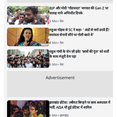
BJP और मोदी ‘गॉडफादर’ भागवत की Gen Z पर
सलाह मानेंः अभिजीत दिपके
5 Min
•
देश
महुआ मोइत्रा से SC ने कहा- ' अंडों से क्यों डरती हैं?
स्वतंत्रता सेनानी सीने पर गोली खाते थे'
4 Min
•
देश
राहुल गांधी के जेन ज़ी इवेंट 'छात्रों की गूंज' को शर्तों
के साथ मंज़ूरी देना पड़ा
5 Min
•
देश
Advertisement
झारखंड प्रोटेस्ट: तबीयत बिगड़ने पर छात्र अस्पताल में
भर्ती; AISA भी हुई प्रोटेस्ट में शामिल
6 Min
•
झारखंड