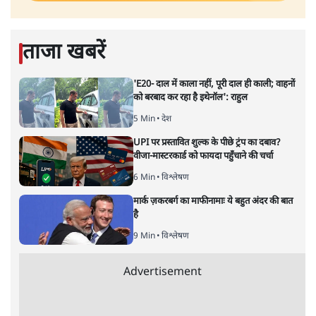
ताजा खबरें
'E20- दाल में काला नहीं, पूरी दाल ही काली; वाहनों
को बरबाद कर रहा है इथेनॉल': राहुल
5 Min
•
देश
UPI पर प्रस्तावित शुल्क के पीछे ट्रंप का दबाव?
वीजा-मास्टरकार्ड को फायदा पहुँचाने की चर्चा
6 Min
•
विश्लेषण
मार्क ज़करबर्ग का माफीनामाः ये बहुत अंदर की बात
है
9 Min
•
विश्लेषण
Advertisement