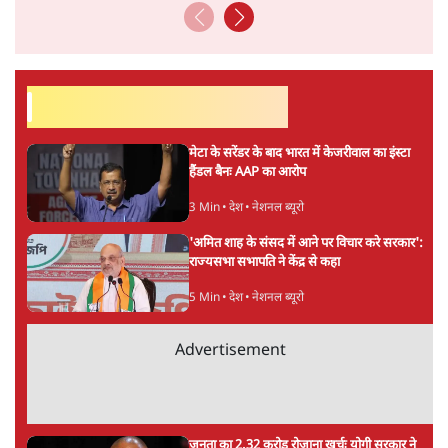
सर्वाधिक पढ़ी गयी खबरें
मेटा के सरेंडर के बाद भारत में केजरीवाल का इंस्टा
हैंडल बैनः AAP का आरोप
3 Min
•
देश
•
नेशनल ब्यूरो
'अमित शाह के संसद में आने पर विचार करे सरकार':
राज्यसभा सभापति ने केंद्र से कहा
5 Min
•
देश
•
नेशनल ब्यूरो
Advertisement
जनता का 2.32 करोड़ रोज़ाना खर्चः योगी सरकार ने