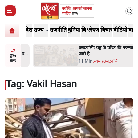
देश
राज्य
राजनीति
दुनिया
विश्लेषण
विचार
वीडियो
वक़्त
ोज़ाना
उलटबांसीः राष्ट्र के चरित्र की मरम्मत
्ञापनों पर
जारी है
ट्रेंडिंग
भी पीछे
11 Min
.
व्यंग्य/उलटबाँसी
ख़बर
Tag:
Vakil Hasan