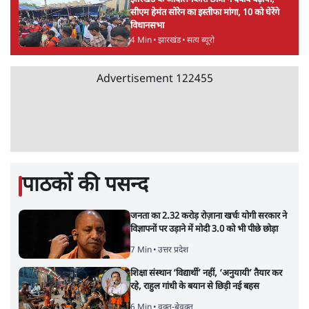
सीएम हेमंत सोरेन का इस्तीफा मांगा, 10 को घेरेंगे
विधानसभा
4 Min
•
झारखंड
•
सत्य ब्यूरो
Advertisement
122455
पाठकों की पसन्द
जनता का 2.32 करोड़ रोज़ाना खर्चः योगी सरकार ने
विज्ञापनों पर उड़ाने में मोदी 3.0 को भी पीछे छोड़ा
7 Min
•
उत्तर प्रदेश
शिक्षा संस्थान ‘विद्यार्थी’ नहीं, ‘अनुयायी’ तैयार कर
रहे, राहुल गांधी के बयान से छिड़ी नई बहस
6 Min
•
वक़्त-बेवक़्त