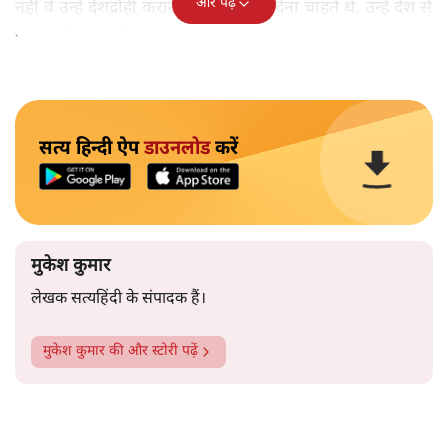
और पढ़ें
नहीं वे उन्हें देशद्रोही करार देकर जेल भेज देना चाहते थे, उन्हें देश से
बाहर चले जाने को कह रहे थे।
सत्य हिन्दी ऐप
डाउनलोड
करें
मुकेश कुमार
लेखक सत्यहिंदी के संपादक हैं।
मुकेश कुमार
की और स्टोरी पढ़ें