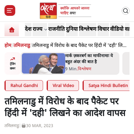
देश
राज्य
राजनीति
दुनिया
विश्लेषण
विचार
वीडियो
वक़्त
होम
/
तमिलनाडु
/
तमिलनाडु में विरोध के बाद पैकेट पर हिंदी में 'दही' लिखने
का आदेश वापस
र’ भागवत
मार्क ज़करबर्ग का माफीनामाः ये
ेंः
बहुत अंदर की बात है
ट्रेंडिंग
9 Min
.
विश्लेषण
ख़बर
Rahul Gandhi
Viral Video
Satya Hindi Bulletin
तमिलनाडु में विरोध के बाद पैकेट पर
हिंदी में 'दही' लिखने का आदेश वापस
तमिलनाडु
|
30 MAR, 2023