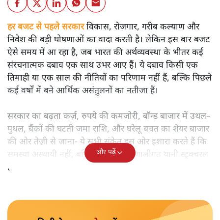
हर बजट से पहले सरकार
विकास, रोजगार, गरीब कल्याण और
निवेश की बड़ी घोषणाओं का वादा करती है। लेकिन इस बार बजट
ऐसे समय में आ रहा है, जब भारत की अर्थव्यवस्था के भीतर कई
संरचनात्मक दबाव एक साथ उभर आए हैं। ये दबाव किसी एक
तिमाही या एक साल की नीतियों का परिणाम नहीं हैं, बल्कि पिछले
कई वर्षों में बने आर्थिक असंतुलनों का नतीजा हैं।
सरकार का बढ़ता कर्ज़, रुपये की कमजोरी, बॉन्ड बाजार में उथल–
पुथल, बैंकों की घटती जमा राशि, और घरेलू बचत का शेयर बाजार
की ओर तेज़ी से जाना- ये सभी संकेत इस ओर इशारा करते हैं कि
और पढ़ें
समस्या अस्थायी नहीं, बल्कि गहरी और प्रणालीगत यानी स्ट्रक्चरल
है।