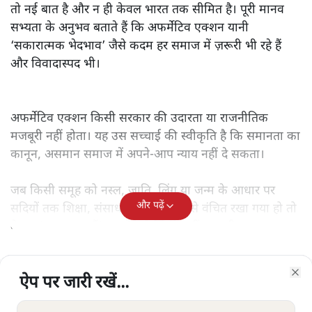
तो नई बात है और न ही केवल भारत तक सीमित है। पूरी मानव
सभ्यता के अनुभव बताते हैं कि अफर्मेटिव एक्शन यानी
‘सकारात्मक भेदभाव’ जैसे कदम हर समाज में ज़रूरी भी रहे हैं
और विवादास्पद भी।
अफर्मेटिव एक्शन किसी सरकार की उदारता या राजनीतिक
मजबूरी नहीं होता। यह उस सच्चाई की स्वीकृति है कि समानता का
कानून, असमान समाज में अपने-आप न्याय नहीं दे सकता।
जब किसी समूह को नस्ल, जाति, लिंग या जन्म के आधार पर
और पढ़ें
सदियों तक शिक्षा, संसाधनों और सम्मान से वंचित रखा गया हो तो
केवल ‘सब बराबर हैं’ कह देने से स्थिति नहीं बदलती।
ऐप पर जारी रखें...
ऐप पर जारी रखें...
ऐप पर जारी रखें...
ऐप पर जारी रखें...
ऐप पर जारी रखें...
ऐप पर जारी रखें...
ऐप पर जारी रखें...
Clo
Clo
Clo
Clo
Clo
Clo
Clo
सत्य हिन्दी ऐप
डाउनलोड
करें