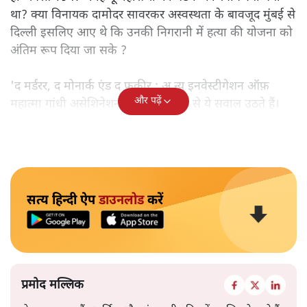
था? क्या विनायक दामोदर सावरकर अस्वस्थता के बावजूद मुंबई से
दिल्ली इसलिए आए थे कि उनकी निगरानी में हत्या की योजना को
अंतिम रूप दिया जा सके ?
'द मर्डरर, द मोनार्क एंड द फ़कीर : अ न्यू इनवेस्टीगेशन ऑफ़
और पढ़ें
महात्मा गांधी असेशिनेशन' नामक किताब से ये सवाल उठते हैं।
सत्य हिन्दी ऐप
डाउनलोड
करें
प्रमोद मल्लिक