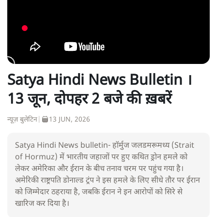
Satya Hindi News Bulletin ।
13 जून, दोपहर 2 बजे की ख़बरें
न्यूज़ बुलेटिन
|
13 JUN, 2026
Satya Hindi News bulletin- हॉर्मुज जलडमरूमध्य (Strait
of Hormuz) में भारतीय जहाजों पर हुए कथित ड्रोन हमले को
लेकर अमेरिका और ईरान के बीच तनाव चरम पर पहुंच गया है।
अमेरिकी राष्ट्रपति डोनाल्ड ट्रंप ने इस हमले के लिए सीधे तौर पर ईरान
को जिम्मेदार ठहराया है, जबकि ईरान ने इन आरोपों को सिरे से
खारिज कर दिया है।