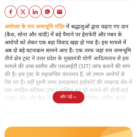
अयोध्या के राम जन्मभूमि मंदिर
में श्रद्धालुओं द्वारा चढ़ाए गए दान
(कैश, सोना और चांदी) में बड़े पैमाने पर हेराफेरी और गबन के
आरोपों को लेकर एक बड़ा विवाद खड़ा हो गया है। इस मामले में
अब दो बड़े घटनाक्रम सामने आए हैं। एक तरफ जहां राम जन्मभूमि
तीर्थ क्षेत्र ट्रस्ट ने उत्तर प्रदेश के मुख्यमंत्री योगी आदित्यनाथ से इस
मामले की उच्च स्तरीय और एसआईटी (SIT) जांच कराने की मांग
की है। इस ट्रस्ट के महासचिव चंपतराय हैं, जो तमाम आरोपों से
घिर गए हैं। वहीं दूसरी तरफ इलाहाबाद हाईकोर्ट की लखनऊ बेंच में
एक जनहित याचिका (PIL) दाखिल कर पूरे मामले की सीबीआई
और पढ़ें
(CBI) जांच और कैग (CAG) से स्पेशल फॉरेंसिक ऑडिट कराने
की गुहार लगाई गई है।