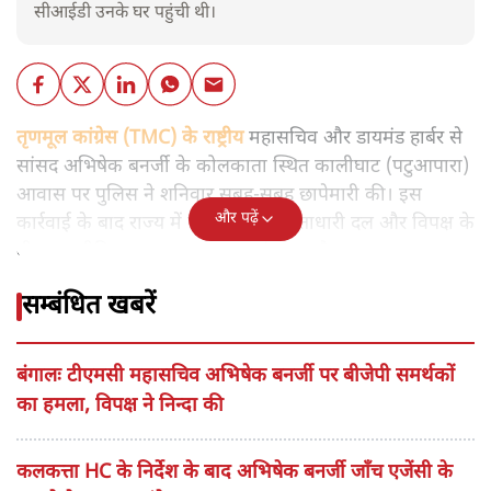
सीआईडी उनके घर पहुंची थी।
तृणमूल कांग्रेस (TMC) के राष्ट्रीय
महासचिव और डायमंड हार्बर से
सांसद अभिषेक बनर्जी के कोलकाता स्थित कालीघाट (पटुआपारा)
आवास पर पुलिस ने शनिवार सुबह-सुबह छापेमारी की। इस
और पढ़ें
कार्रवाई के बाद राज्य में एक बार फिर सत्ताधारी दल और विपक्ष के
बीच राजनीतिक टकराव चरम पर पहुंच गया है।
सम्बंधित खबरें
बंगालः टीएमसी महासचिव अभिषेक बनर्जी पर बीजेपी समर्थकों
का हमला, विपक्ष ने निन्दा की
कलकत्ता HC के निर्देश के बाद अभिषेक बनर्जी जाँच एजेंसी के