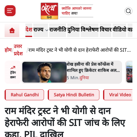
देश
राज्य
राजनीति
दुनिया
विश्लेषण
विचार
वीडियो
वक़्त
उत्तर
होम
/
/
राम मंदिर ट्रस्ट ने भी योगी से दान हेराफेरी आरोपों की SIT
प्रदेश
जांच के लिए कहा, PIL दाखिल
अबान अहमद
शेख हसीना की प्रेस कॉन्फ्रेंस में
ेल में बंद
शामिल हुए क्रिकेटर शाकिब अल
ट्रेंडिंग
हसन के घर पर पेट्रोल बम से हमला
5 Min
.
दुनिया
ख़बर
Rahul Gandhi
Satya Hindi Bulletin
Viral Video
राम मंदिर ट्रस्ट ने भी योगी से दान
हेराफेरी आरोपों की SIT जांच के लिए
कहा, PIL दाखिल