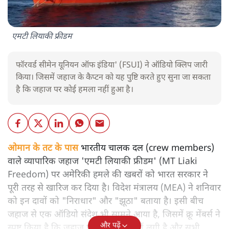
एमटी लियाकी फ्रीडम
फॉरवर्ड सीमेन यूनियन ऑफ इंडिया' (FSUI) ने ऑडियो क्लिप जारी
किया। जिसमें जहाज के कैप्टन को यह पुष्टि करते हुए सुना जा सकता
है कि जहाज पर कोई हमला नहीं हुआ है।
ओमान के तट के पास
भारतीय चालक दल (crew members)
वाले व्यापारिक जहाज 'एमटी लियाकी फ्रीडम' (MT Liaki
Freedom) पर अमेरिकी हमले की खबरों को भारत सरकार ने
पूरी तरह से खारिज कर दिया है। विदेश मंत्रालय (MEA) ने शनिवार
को इन दावों को "निराधार" और "झूठा" बताया है। इसी बीच
जहाज से एक ऑडियो संदेश भी सामने आया है, जिसमें क्रू मेंबर्स ने
और पढ़ें
स्पष्ट किया है कि जहाज पर कोई आग नहीं लगी है और सभी