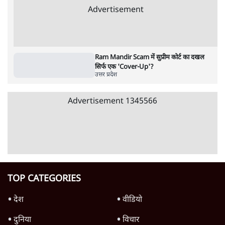
उलटबांसीः राष्ट्र के चरित्र की मरम्मत जारी है
11 Min
•
व्यंग्य/उलटबाँसी
जंतर-मंतर पर युवा आक्रोश के बाद संघ की बेचैनी
क्यों बढ़ी? प्रो. अपूर्वानंद ने बताईं 5 बड़ी वजहें
7 Min
•
विश्लेषण
मैं अपने सारे सर्टिफिकेट दिखाने को तैयार, मोदी जी
भी अपनी डिग्री दिखाएंः दिपके
4 Min
•
देश
Advertisement
'महाराष्ट्र में गैर बीजेपी वोटरों के नामों को काटने की
बड़ी साज़िश'- रोहित पवार का आरोप
4 Min
•
महाराष्ट्र
पीएम केयर्स फंडः मार्च 2023 के बाद कोई हिसाब-
किताब नहीं, द हिन्दू की पड़ताल