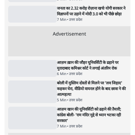
पाठकों की पसन्द
जनता का 2.32 करोड़ रोज़ाना खर्चः योगी सरकार ने
विज्ञापनों पर उड़ाने में मोदी 3.0 को भी पीछे छोड़ा
7 Min
•
उत्तर प्रदेश
शिक्षा संस्थान ‘विद्यार्थी’ नहीं, ‘अनुयायी’ तैयार कर
रहे, राहुल गांधी के बयान से छिड़ी नई बहस
6 Min
•
वक़्त-बेवक़्त
क्या 95 साल पुराने भारतीय सांख्यिकी संस्थान की
स्वायत्तता पर भी अब मंडरा रहा ख़तरा?
8 Min
•
विश्लेषण
Advertisement