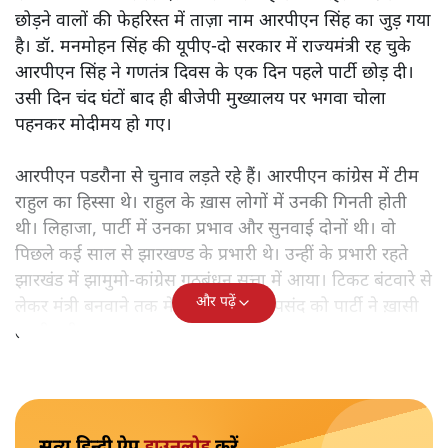
छोड़ने वालों की फेहरिस्त में ताज़ा नाम आरपीएन सिंह का जुड़ गया
है। डॉ. मनमोहन सिंह की यूपीए-दो सरकार में राज्यमंत्री रह चुके
आरपीएन सिंह ने गणतंत्र दिवस के एक दिन पहले पार्टी छोड़ दी।
उसी दिन चंद घंटों बाद ही बीजेपी मुख्यालय पर भगवा चोला
पहनकर मोदीमय हो गए।
आरपीएन पडरौना से चुनाव लड़ते रहे हैं। आरपीएन कांग्रेस में टीम
राहुल का हिस्सा थे। राहुल के ख़ास लोगों में उनकी गिनती होती
थी। लिहाजा, पार्टी में उनका प्रभाव और सुनवाई दोनों थी। वो
पिछले कई साल से झारखण्ड के प्रभारी थे। उन्हीं के प्रभारी रहते
झारखंड में झामुमो-कांग्रेस गठबंधन सत्ता में आया। टिकट बंटवारे से
और पढ़ें
लेकर मंत्री बनवाने तक में उनकी पसंद नापसंद को पार्टी ने ख़ासी
तरजीह दी।
सत्य हिन्दी ऐप
डाउनलोड
करें