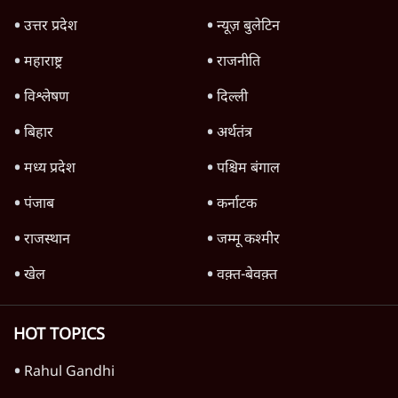
4 Min
•
देश
Advertisement
1224333
उत्तर प्रदेश
प्रयागराज छात्रों की गूंज: राहुल गांधी के Student
Movement से घबराई BJP?
उत्तर प्रदेश
अतीक अहमद के बेटे अबान अहमद की सड़क हादसे
में मौत, जेल में बंद भाई से मिलने जा रहे थे
5 Min
•
उत्तर प्रदेश
जनता का 2.32 करोड़ रोज़ाना खर्चः योगी सरकार ने
विज्ञापनों पर उड़ाने में मोदी 3.0 को भी पीछे छोड़ा
7 Min
•
उत्तर प्रदेश