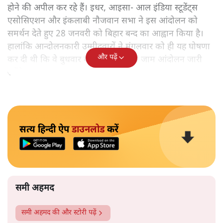
होने की अपील कर रहे हैं। इधर, आइसा- आल इंडिया स्टूडेंट्स
एसोसिएशन और इंकलाबी नौजवान सभा ने इस आंदोलन को
समर्थन देते हुए 28 जनवरी को बिहार बन्द का आह्वान किया है।
हालांकि आन्दोलनकारी उम्मीदवारों ने मंगलवार को ही यह घोषणा
और पढ़ें
कर दी थी कि वे बुधवार को भी रेल चक्का जाम आंदोलन जारी
रखेंगे।
सत्य हिन्दी ऐप
डाउनलोड
करें
समी अहमद
समी अहमद
की और स्टोरी पढ़ें