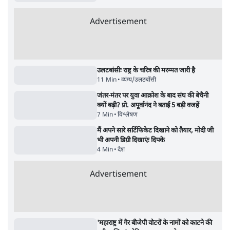
सर्वाधिक पढ़ी गयी खबरें
'अमित शाह के संसद में आने पर विचार करे सरकार':
राज्यसभा सभापति ने केंद्र से कहा
5 Min
•
देश
•
नेशनल ब्यूरो
उलटबांसीः राष्ट्र के चरित्र की मरम्मत जारी है
11 Min
•
व्यंग्य/उलटबाँसी
•
मुकेश कुमार
Advertisement
भागवत बोले- 'जेन ज़ी पर आँख मूंदकर भरोसा,
आंदोलन देश-विरोधी नहीं'; अतुल लिमये बोले थे-
'एंटी नेशनल'