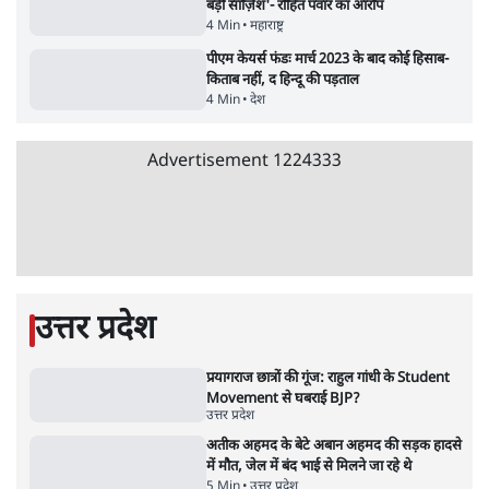
6 Min
•
देश
•
नेशनल ब्यूरो
अतीक अहमद के बेटे अबान अहमद की सड़क हादसे
में मौत, जेल में बंद भाई से मिलने जा रहे थे
5 Min
•
उत्तर प्रदेश
•
लखनऊ ब्यूरो
झारखंड के आंदोलनकारी छात्रों ने दबाव बढ़ाया,
सीएम हेमंत सोरेन का इस्तीफा मांगा, 10 को घेरेंगे
विधानसभा
4 Min
•
झारखंड
•
सत्य ब्यूरो
कॉकरोच जनता पार्टी ने की देशव्यापी अभियान की
घोषणा- 'क्या बोलती पब्लिक'
4 Min
•
देश
•
राजनीतिक ब्यूरो
UPI पर प्रस्तावित शुल्क के पीछे ट्रंप का दबाव?
वीजा-मास्टरकार्ड को फायदा पहुँचाने की चर्चा
6 Min
•
विश्लेषण
•
नेशनल ब्यूरो
Advertisement
122455