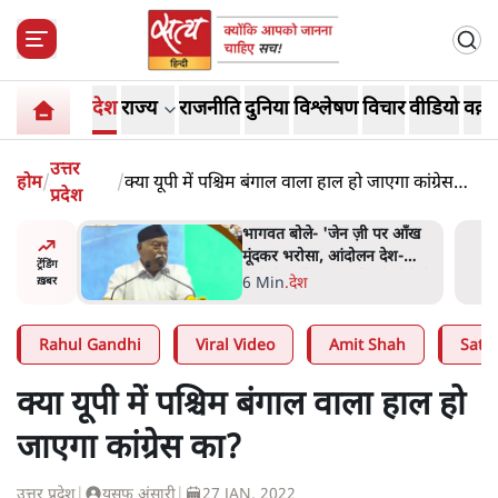
देश
राज्य
राजनीति
दुनिया
विश्लेषण
विचार
वीडियो
वक़्त
उत्तर
होम
/
/
क्या यूपी में पश्चिम बंगाल वाला हाल हो जाएगा कांग्रेस
प्रदेश
का?
 पर आँख
अतीक अहमद के बेटे अबान अहमद
 देश-
की सड़क हादसे में मौत, जेल में बंद
ट्रेंडिंग
ये बोले थे-
भाई से मिलने जा रहे थे
5 Min
.
उत्तर प्रदेश
ख़बर
Rahul Gandhi
Viral Video
Amit Shah
Satya
क्या यूपी में पश्चिम बंगाल वाला हाल हो
जाएगा कांग्रेस का?
उत्तर प्रदेश
|
यूसुफ़ अंसारी
|
27 JAN, 2022