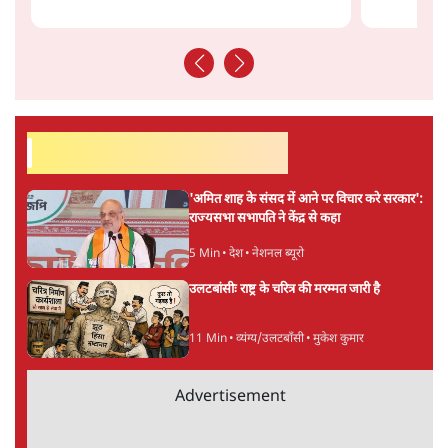
ताजा खबरें
भारत में मेटा की 'अवैध सेंसरशिप' बढ़ी, एक्टिविस्ट
टेलीग्राम की तरफ मुड़े
9 Min
•
देश
झारखंड में छात्र नेताओं और सरकार की बातचीत
बेनतीजा, आंदोलन जारी
5 Min
•
देश
पीएम मोदी लाल किले से बताएं पैलेट गन चलाने का
आदेश किसका था, जंतर मंतर हमाराः CJP
5 Min
•
देश
Advertisement
सुखबीर बादल और पीएम मोदी मिले, पंजाब चुनाव से