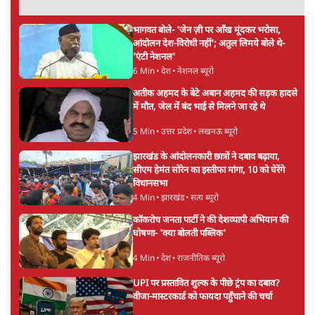
पहले बीजेपी-अकाली दल गठबंधन की अटकलें तेज
6 Min
•
पंजाब
संसद में क्या FCRA बिल पेश कर सकते हैं शाह?
कांग्रेस ने अपने सांसदों के लिए जारी किया व्हिप
6 Min
•
देश
'E20- दाल में काला नहीं, पूरी दाल ही काली; वाहनों
को बरबाद कर रहा है इथेनॉल': राहुल
5 Min
•
देश
Advertisement
UPI पर प्रस्तावित शुल्क के पीछे ट्रंप का दबाव?
वीजा-मास्टरकार्ड को फायदा पहुँचाने की चर्चा
6 Min
•
विश्लेषण
मार्क ज़करबर्ग का माफीनामाः ये बहुत अंदर की बात