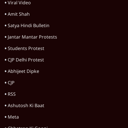
Advertisement
आज़म ख़ान की जौहर यूनिवर्सिटी के ढहाने पर
मुरादाबाद कमिश्नर कोर्ट ने लगाई अंतरिम रोक
6 Min
•
उत्तर प्रदेश
बरेली में मुस्लिम दोस्तों से मिलने पर 'लव जिहाद'
कहकर घेरा, वीडियो वायरल होने के बाद छात्रा ने की
आत्महत्या
5 Min
•
उत्तर प्रदेश
आज़म खान की यूनिवर्सिटी को ढहाने की तैयारी;
कांग्रेस बोली- 'राम मंदिर मुद्दे से ध्यान भटका रही
सरकार'
7 Min
•
उत्तर प्रदेश
Advertisement