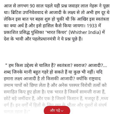
आज से लगभग 90 साल पहले यही प्रश्न जवाहर लाल नेहरू ने पूछा
था। ब्रिटिश उपनिवेशवाद से आजादी के लक्ष्य से तो अभी हम दूर थे
लेकिन इस बात पर बहस शुरु हो चुकी थी कि आखिर इस स्वतंत्रता
का क्या अर्थ है और इसे हासिल कैसे किया जायगा। 1933 में
प्रकाशित प्रसिद्ध पुस्तिका ‘भारत किधर' (Whither India) में
देश के भावी और पहलेप्रधानमंत्री ने ये प्रश्न पूछे हैं।
" हम किस उद्देश्य से चालित हैं? स्वतंत्रता? स्वराज? आजादी?...
शब्द जिनके मानी बहुत गहरे हो सकते हैं या कुछ भी नहीं। यदि
हमारा लक्ष्य आजादी है तो किसकी आजादी? क्योंकि राष्ट्रवाद
तमाम पापों को छिपा लेता है और अनेक परस्पर विरोधी तत्वों को
समाहित किए हुए होता है। एक भारत है जिसमें सामन्ती राजा हैं,
छोटे बड़े जमींदार हैं, और एक है जिसमे किसान हैं, मजदूर हैं ,मध्य
वर्ग हैं। इन वर्गों में हितों के लिए खुद के भीतर और दूसरों से संघर्ष
और पढ़ें
चलता रहता है।"