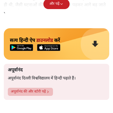
और पढ़ें
ही थी, जैसी घटनाओं की खबर हम रोज़ाना पढ़कर आगे बढ़ जाते
हैं।भारत के तक़रीबन हर हिस्से से ऐसी खबर आती ही रहती है।
सत्य हिन्दी ऐप
डाउनलोड
करें
अपूर्वानंद
अपूर्वानंद दिल्ली विश्वविद्यालय में हिन्दी पढ़ाते हैं।
अपूर्वानंद
की और स्टोरी पढ़ें