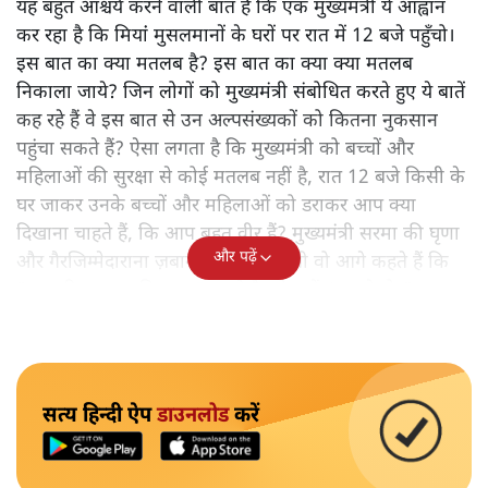
यह बहुत आश्चर्य करने वाली बात है कि एक मुख्यमंत्री ये आह्वान
कर रहा है कि मियांं मुसलमानों के घरों पर रात में 12 बजे पहुँचो।
इस बात का क्या मतलब है? इस बात का क्या क्या मतलब
निकाला जाये? जिन लोगों को मुख्यमंत्री संबोधित करते हुए ये बातें
कह रहे हैं वे इस बात से उन अल्पसंख्यकों को कितना नुकसान
पहुंचा सकते हैं? ऐसा लगता है कि मुख्यमंत्री को बच्चों और
महिलाओं की सुरक्षा से कोई मतलब नहीं है, रात 12 बजे किसी के
घर जाकर उनके बच्चों और महिलाओं को डराकर आप क्या
दिखाना चाहते हैं, कि आप बहुत वीर हैं? मुख्यमंत्री सरमा की घृणा
और पढ़ें
और गैरजिम्मेदाराना ज़बान यहीं नहीं रुकती वो आगे कहते हैं कि
"अगर रिक्शा का किराया 5 रुपये है, तो उन्हें 4 रुपये दो।"
सत्य हिन्दी ऐप
डाउनलोड
करें