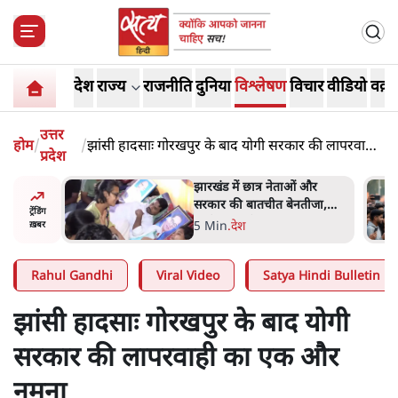
देश
राज्य
राजनीति
दुनिया
विश्लेषण
विचार
वीडियो
वक़्त
उत्तर
होम
/
/
झांसी हादसाः गोरखपुर के बाद योगी सरकार की लापरवाही
प्रदेश
का एक और नमूना
हा- ' अंडों
झारखंड में छात्र नेताओं और
ता सेनानी
सरकार की बातचीत बेनतीजा,
ट्रेंडिंग
आंदोलन जारी
5 Min
.
देश
ख़बर
Rahul Gandhi
Viral Video
Satya Hindi Bulletin
झांसी हादसाः गोरखपुर के बाद योगी
सरकार की लापरवाही का एक और
नमूना