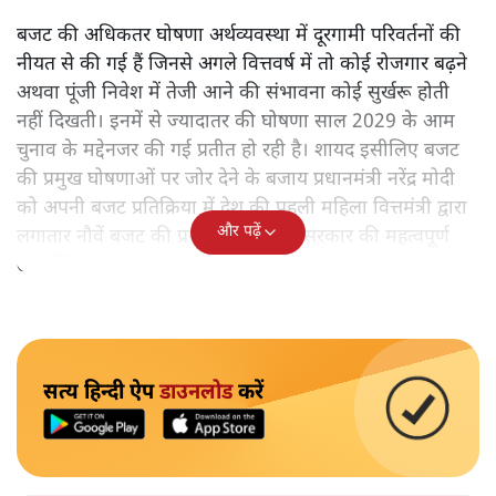
बजट की अधिकतर घोषणा अर्थव्यवस्था में दूरगामी परिवर्तनों की
नीयत से की गई हैं जिनसे अगले वित्तवर्ष में तो कोई रोजगार बढ़ने
अथवा पूंजी निवेश में तेजी आने की संभावना कोई सुर्खरू होती
नहीं दिखती। इनमें से ज्यादातर की घोषणा साल 2029 के आम
चुनाव के मद्देनजर की गई प्रतीत हो रही है। शायद इसीलिए बजट
की प्रमुख घोषणाओं पर जोर देने के बजाय प्रधानमंत्री नरेंद्र मोदी
को अपनी बजट प्रतिक्रिया में देश की पहली महिला वित्तमंत्री द्वारा
और पढ़ें
लगातार नौवें बजट की प्रस्तुति को अपनी सरकार की महत्वपूर्ण
उपलब्धि बताने पर मजबूर होना पड़ा।
सत्य हिन्दी ऐप
डाउनलोड
करें