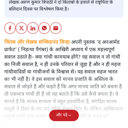
लेखक अरुण कुमार त्रिपाठी ने दो किताबों के हवाले से राष्ट्रपिता के
बलिदान दिवस पर विश्लेषण किया है।
चिंतक और लेखक सच्चिदानंद सिन्हा
अपनी पुस्तक ‘द अनआर्मड
प्राफेट’ ( निहत्था पैगंबर) के आखिरी अध्याय में एक महत्त्वपूर्ण
सवाल उठाते हैः- क्या गांधी कामयाब होंगे? यह सवाल न तो गांधी
का निजी सवाल है, न ही उनके परिवार से जुड़ा है और न ही महज
गांधीवादियों या गांधीजनों के विश्वास से। यह सवाल महज भारत
का भी नहीं है। वे इस सवाल को मानव प्रजाति के अस्तित्व के
सवाल से जोड़ते हैं और कहते हैं कि अगर मानव जाति को बचना है
तो एकमात्र गांधी ही हैं जो यह बताते हैं कि उसे कैसे बचना है। वे
मानते हैं कि मानव सभ्यता में बहुत हठधर्मिता है, संगठित मानव
समूहों ने हिंसा के नए नए तरीके ईजाद किए हैं। लेकिन आखिरकार
और पढ़ें
मनुष्य गांधी द्वारा बताए गए अहिंसा और शांति के रास्ते को
अपनाएगा।