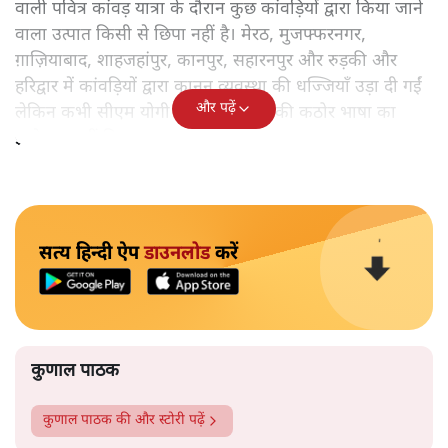
वाली पवित्र कांवड़ यात्रा के दौरान कुछ कांवड़ियों द्वारा किया जाने
वाला उत्पात किसी से छिपा नहीं है। मेरठ, मुजफ्फरनगर,
ग़ाज़ियाबाद, शाहजहांपुर, कानपुर, सहारनपुर और रुड़की और
हरिद्वार में कांवड़ियों द्वारा कानून व्यवस्था की धज्जियाँ उड़ा दी गईं
और पढ़ें
लेकिन कभी सीएम योगी द्वारा इस किस्म की कठोर भाषा का
इस्तेमाल नहीं किया गया।
सत्य हिन्दी ऐप
डाउनलोड
करें
कुणाल पाठक
कुणाल पाठक
की और स्टोरी पढ़ें