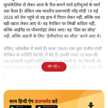
लुपरकेलिया से लेकर आज के रील-बनाने वाले हनीमूनर्स के स्वर्ग
तक फैला है। लेकिन जब भारतीय प्रधानमंत्री नरेंद्र मोदी 19 मई
2026 को रोम पहुंचे तो वह हाथ में गिटार लेकर नहीं, बल्कि एक
बही-खाता लेकर आए थे। वह नैपकिन पर लिखी कविता नहीं,
बल्कि आईपैड पर पॉवरपॉइंट लेकर आए। वह 'दिल का सौदा'
नहीं, बल्कि अडानी के लिए 'हेलीकॉप्टर का सौदा' करने आए थे।
चलिए, फ्लैशबैक में चलते हैं। साल 1965। एक युवा राजीव गांधी
कैम्ब्रिज के वार्सिटी रेस्टोरेंट में बैठे हैं। उनकी नजर 18 साल की
एक इतालवी लड़की सोनिया माइनो पर पड़ती है। प्रेम बिजली की
और पढ़ें
तरह गिरता है- एक पेपर नैपकिन पर लिखी कविता और वाइन की
बेहतरीन बोतल के साथ।
सत्य हिन्दी ऐप
डाउनलोड
करें