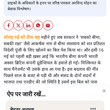
ग्राहकों के अधिकारों के हनन पर वरिष्ठ पत्रकार अरविन्द मोहन का
बेबाक विश्लेषण।
सोलह मई को ठीक छह
महीने हुए जब सरकार ने ‘सबको बीमा,
सबकी रक्षा’ जैसे आकर्षक नाम से बीमा व्यवसाय को शत प्रतिशत
विदेशी पूंजी के लिए खोलने का बिल पेश किया था। और इसी 16
मई को पहली बड़ी ख़बर आई कि भारतीय बीमा कंपनी भारती
अक्सा ब्रिटिश कंपनी प्रूडेन्शियल के हवाले हो गई। मिल्कियत के
साथ मैनेजमेंट भी उसके हाथ आ गया है। इस बदलाव की नींव
पिछले साल के बजट से पड़ी थी और संसद के दोनों सदनों में
भाजपा तथा एनडीए की जो स्थिति है उसमें इस बिल को पास
कराने में सरकार को कोई दिक्कत नहीं हुई। और पिछली बार
ऐप पर जारी रखें...
ऐप पर जारी रखें...
ऐप पर जारी रखें...
ऐप पर जारी रखें...
ऐप पर जारी रखें...
ऐप पर जारी रखें...
भारतीय मजदूर संघ समेत की मज़दूर यूनियनों और राजनैतिक दलों
Clo
Clo
Clo
Clo
Clo
Clo
की तरफ से विरोध का जो स्वर सुनाई दिया था इस बार कहीं से भी
चूं की आवाज भी नहीं आई।