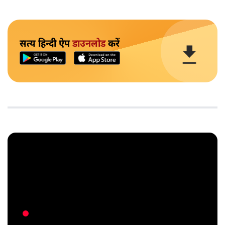
सत्य हिन्दी ऐप
डाउनलोड
करें