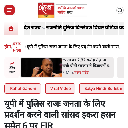
देश
राज्य
राजनीति
दुनिया
विश्लेषण
विचार
वीडियो
वक़्त
उत्तर
होम
/
/
यूपी में पुलिस राजः जनता के लिए प्रदर्शन करने वाली सांसद
प्रदेश
इकरा हसन समेत 6 पर FIR
ोज़ाना
उलटबांसीः राष्ट्र के चरित्र की मरम्मत
्ञापनों पर
जारी है
ट्रेंडिंग
भी पीछे
11 Min
.
व्यंग्य/उलटबाँसी
ख़बर
Rahul Gandhi
Viral Video
Satya Hindi Bulletin
यूपी में पुलिस राजः जनता के लिए
प्रदर्शन करने वाली सांसद इकरा हसन
समेत 6 पर FIR