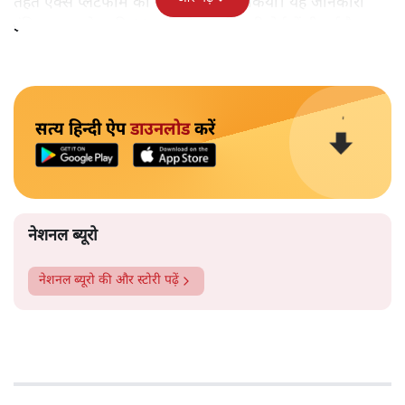
तहत एक्स प्लेटफॉर्म को यह आदेश जारी किया। यह जानकारी
इंडियन एक्सप्रेस की 22 मई को प्रकाशित रिपोर्ट में दी गई है।
सत्य हिन्दी ऐप
डाउनलोड
करें
नेशनल ब्यूरो
नेशनल ब्यूरो
की और स्टोरी पढ़ें