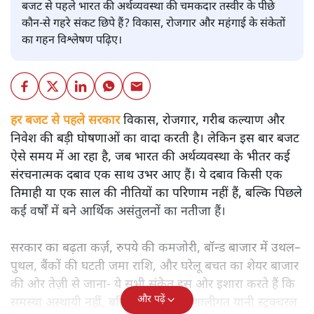
बजट से पहले भारत की अर्थव्यवस्था की चमकदार तस्वीर के पीछे
कौन-से गहरे संकट छिपे हैं? विकास, रोजगार और महंगाई के संकेतों
का गहन विश्लेषण पढ़िए।
हर बजट से पहले सरकार
विकास, रोजगार, गरीब कल्याण और
निवेश की बड़ी घोषणाओं का वादा करती है। लेकिन इस बार बजट
ऐसे समय में आ रहा है, जब भारत की अर्थव्यवस्था के भीतर कई
संरचनात्मक दबाव एक साथ उभर आए हैं। ये दबाव किसी एक
तिमाही या एक साल की नीतियों का परिणाम नहीं हैं, बल्कि पिछले
कई वर्षों में बने आर्थिक असंतुलनों का नतीजा हैं।
सरकार का बढ़ता कर्ज़, रुपये की कमजोरी, बॉन्ड बाजार में उथल–
पुथल, बैंकों की घटती जमा राशि, और घरेलू बचत का शेयर बाजार
की ओर तेज़ी से जाना- ये सभी संकेत इस ओर इशारा करते हैं कि
और पढ़ें
समस्या अस्थायी नहीं, बल्कि गहरी और प्रणालीगत यानी स्ट्रक्चरल