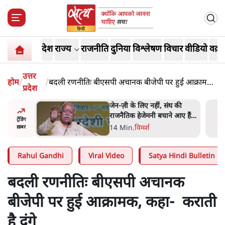
देश
राज्य
राजनीति
दुनिया
विश्लेषण
विचार
वीडियो
वक़्त
उत्तर
होम
/
/
बदली रणनीतिः बीएसपी अचानक बीजेपी पर हुई आक्रामक,
प्रदेश
कहा- कराती है दंगे
 सेंसरशिप'
जेन-ज़ी के लिए नहीं, संघ की
राम की तरफ
राजनैतिक हेजेमनी बचाने आए हैं
ट्रेंडिंग
मोहन भागवत!
14 Min
.
विमर्श
ख़बर
Rahul Gandhi
Viral Video
Satya Hindi Bulletin
बदली रणनीतिः बीएसपी अचानक
बीजेपी पर हुई आक्रामक, कहा- कराती
है दंगे