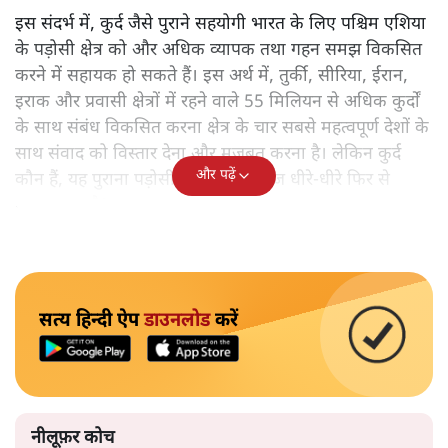
इस संदर्भ में, कुर्द जैसे पुराने सहयोगी भारत के लिए पश्चिम एशिया
के पड़ोसी क्षेत्र को और अधिक व्यापक तथा गहन समझ विकसित
करने में सहायक हो सकते हैं। इस अर्थ में, तुर्की, सीरिया, ईरान,
इराक और प्रवासी क्षेत्रों में रहने वाले 55 मिलियन से अधिक कुर्दों
के साथ संबंध विकसित करना क्षेत्र के चार सबसे महत्वपूर्ण देशों के
साथ संवाद को विस्तार देना और मजबूत करना है। लेकिन कुर्द
और पढ़ें
कौन हैं, यह पुराना पड़ोसी जिसे भारत आज धीरे-धीरे फिर से
पहचान रहा है?
सत्य हिन्दी ऐप
डाउनलोड
करें
नीलूफ़र कोच