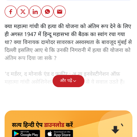
क्या महात्मा गांधी की हत्या की योजना को अंतिम रूप देने के लिए
ही अगस्त 1947 में हिन्दू महासभा की बैठक का स्वांग रचा गया
था? क्या विनायक दामोदर सावरकर अस्वस्थता के बावजूद मुंबई से
दिल्ली इसलिए आए थे कि उनकी निगरानी में हत्या की योजना को
अंतिम रूप दिया जा सके ?
'द मर्डरर, द मोनार्क एंड द फ़कीर : अ न्यू इनवेस्टीगेशन ऑफ़
और पढ़ें
महात्मा गांधी असेशिनेशन' नामक किताब से ये सवाल उठते हैं।
सत्य हिन्दी ऐप
डाउनलोड
करें