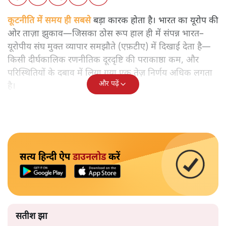
कूटनीति में समय ही सबसे
बड़ा कारक होता है। भारत का यूरोप की
ओर ताज़ा झुकाव—जिसका ठोस रूप हाल ही में संपन्न भारत–
यूरोपीय संघ मुक्त व्यापार समझौते (एफ़टीए) में दिखाई देता है—
किसी दीर्घकालिक रणनीतिक दूरदृष्टि की पराकाष्ठा कम, और
परिस्थितियों के दबाव में लिया गया एक तेज़ निर्णय अधिक लगता
और पढ़ें
है।
सत्य हिन्दी ऐप
डाउनलोड
करें
सतीश झा